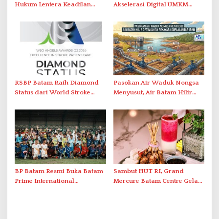
Hukum Lentera Keadilan
Akselerasi Digital UMKM
Laporkan Dugaan
Lewat AIM ASEAN Roadshow
Perlawanan ke Petugas di
2026
Bukik Batarah
RSBP Batam Raih Diamond
Pasokan Air Waduk Nongsa
Status dari World Stroke
Menyusut, Air Batam Hilir
Organization untuk
Optimalkan Rekayasa Suplai
Penanganan Stroke
Antar-IPAM
Berstandar Internasional
BP Batam Resmi Buka Batam
Sambut HUT RI, Grand
Prime International
Mercure Batam Centre Gelar
Grassroot Football Festival
Promo Kuliner ‘Flavours of
2026 di Stadion Temenggung
Nusantara’
Abdul Jamal