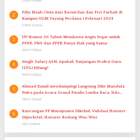
23424 Dilihat
Film Kisah Cinta Anis Baswedan dan Feri Farhati di
2
Kampus UGM Tayang Perdana 1 Februari 2024
17840 Dilihat
UU Nomor 20 Tahun Membawa Angin Segar untuk
3
PPPK. PNS dan PPPK Punya Hak yang Sama
15623 Dilihat
Single Salary ASN, Apakah Tunjangan Profesi Guru
4
(TPG) Hilang?
15404 Dilihat
Ahmad Kamil mendampingi Langsung Dike Mandala
5
Putra pada Acara Grand Finalis Lomba Baca Teks
Proklamasi Mirip Bung Karno di Bali
14530 Dilihat
Rancangan PP Manajemen Dikebut, Validasi Honorer
6
Diperketat, Honorer Bodong Was-Was
14113 Dilihat