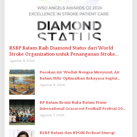
RSBP Batam Raih Diamond Status dari World
Stroke Organization untuk Penanganan Stroke
Berstandar Internasional
Agustus 8, 2026
Pasokan Air Waduk Nongsa Menyusut, Air
Batam Hilir Optimalkan Rekayasa Suplai
Antar-IPAM
Agustus 8, 2026
BP Batam Resmi Buka Batam Prime
International Grassroot Football Festival 2026
di Stadion Temenggung Abdul Jamal
Agustus 7, 2026
RSBP Batam dan BPOM Perkuat Sinergi