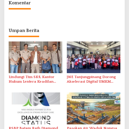
Komentar
Umpan Berita
Lindungi Tim SK4, Kantor
JNE Tanjungpinang Dorong
Hukum Lentera Keadilan
Akselerasi Digital UMKM
Laporkan Dugaan
Lewat AIM ASEAN Roadshow
Perlawanan ke Petugas di
2026
Bukik Batarah
RSBP Batam Raih Diamond
Pasokan Air Waduk Nongsa