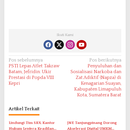
Ikuti Kami
N
Pos sebelumnya
Pos berikutnya
PSTI Lepas Atlet Takraw
Penyuluhan dan
a
Batam, Jefridin: Ukir
Sosialisasi Narkoba dan
v
Prestasi di Popda VIII
Zat Adiktif (Napza) di
Kepri
Kenagarian Suayan,
i
Kabupaten Limapuluh
g
Kota, Sumatera Barat
a
s
Artikel Terkait
i
Lindungi Tim SK4, Kantor
JNE Tanjungpinang Dorong
p
Hukum Lentera Keadilan
Akselerasi Digital UMKM