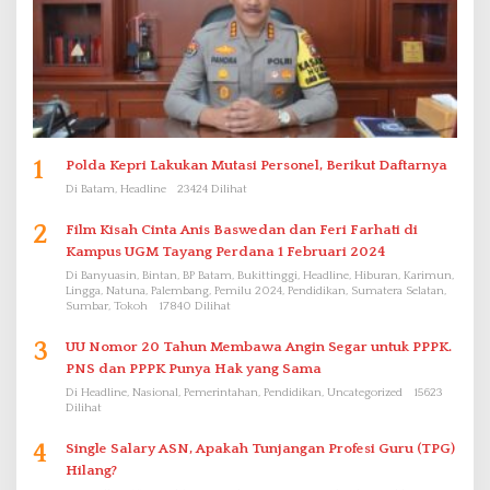
1
Polda Kepri Lakukan Mutasi Personel, Berikut Daftarnya
Di Batam, Headline
23424 Dilihat
2
Film Kisah Cinta Anis Baswedan dan Feri Farhati di
Kampus UGM Tayang Perdana 1 Februari 2024
Di Banyuasin, Bintan, BP Batam, Bukittinggi, Headline, Hiburan, Karimun,
Lingga, Natuna, Palembang, Pemilu 2024, Pendidikan, Sumatera Selatan,
Sumbar, Tokoh
17840 Dilihat
3
UU Nomor 20 Tahun Membawa Angin Segar untuk PPPK.
PNS dan PPPK Punya Hak yang Sama
Di Headline, Nasional, Pemerintahan, Pendidikan, Uncategorized
15623
Dilihat
4
Single Salary ASN, Apakah Tunjangan Profesi Guru (TPG)
Hilang?