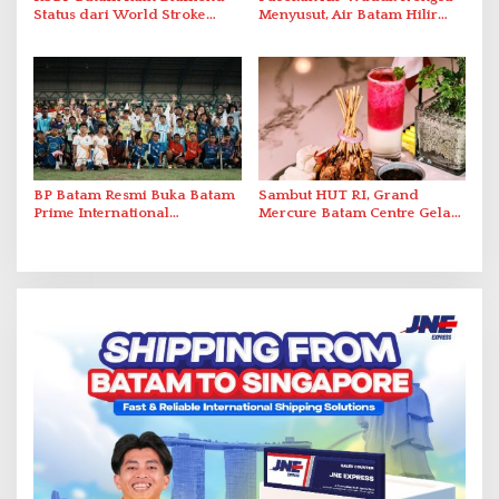
Status dari World Stroke
Menyusut, Air Batam Hilir
Organization untuk
Optimalkan Rekayasa Suplai
Penanganan Stroke
Antar-IPAM
Berstandar Internasional
BP Batam Resmi Buka Batam
Sambut HUT RI, Grand
Prime International
Mercure Batam Centre Gelar
Grassroot Football Festival
Promo Kuliner ‘Flavours of
2026 di Stadion Temenggung
Nusantara’
Abdul Jamal