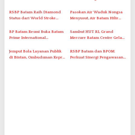
o
Laporkan Dugaan
Lewat AIM ASEAN Roadshow
s
Perlawanan ke Petugas di
2026
RSBP Batam Raih Diamond
Pasokan Air Waduk Nongsa
Bukik Batarah
Status dari World Stroke
Menyusut, Air Batam Hilir
Organization untuk
Optimalkan Rekayasa Suplai
Penanganan Stroke
Antar-IPAM
BP Batam Resmi Buka Batam
Sambut HUT RI, Grand
Berstandar Internasional
Prime International
Mercure Batam Centre Gelar
Grassroot Football Festival
Promo Kuliner ‘Flavours of
2026 di Stadion Temenggung
Nusantara’
Jemput Bola Layanan Publik
RSBP Batam dan BPOM
Abdul Jamal
di Bintan, Ombudsman Kepri
Perkuat Sinergi Pengawasan
Serap Keluhan Bansos hingga
Distribusi Obat dan
Solar Nelayan
Pelayanan Kefarmasian