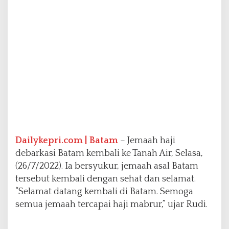
a
l
i
k
e
T
a
n
a
h
A
i
r
Dailykepri.com | Batam
– Jemaah haji
debarkasi Batam kembali ke Tanah Air, Selasa,
(26/7/2022). Ia bersyukur, jemaah asal Batam
tersebut kembali dengan sehat dan selamat.
“Selamat datang kembali di Batam. Semoga
semua jemaah tercapai haji mabrur,” ujar Rudi.