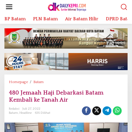
L
e
w
BP Batam
PLN Batam
Air Batam Hilir
DPRD Bata
a
t
i
k
e
k
o
n
t
e
n
Homepage
/
Batam
4
8
480 Jemaah Haji Debarkasi Batam
0
Kembali ke Tanah Air
J
e
Redaksi
Juli 27, 2022
m
Batam
,
Headline
635 Dilihat
a
a
h