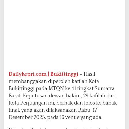
F
i
n
a
l
p
a
d
a
M
T
Q
N
Dailykepri.com | Bukittinggi
– Hasil
k
membanggakan diperoleh kafilah Kota
e
4
Bukittinggi pada MTQN ke 41 tingkat Sumatra
1
Barat. Keputusan dewan hakim, 29 kafilah dari
S
Kota Perjuangan ini, berhak dan lolos ke babak
u
final, yang akan dilaksanakan Rabu, 17
m
b
Desember 2025, pada 16 venue yang ada.
a
r