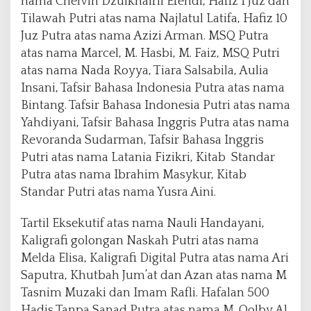
nama Chelvin Dzulkhairil Efendi, Hafiz 1 Juz dan
Tilawah Putri atas nama Najlatul Latifa, Hafiz 10
Juz Putra atas nama Azizi Arman. MSQ Putra
atas nama Marcel, M. Hasbi, M. Faiz, MSQ Putri
atas nama Nada Royya, Tiara Salsabila, Aulia
Insani, Tafsir Bahasa Indonesia Putra atas nama
Bintang. Tafsir Bahasa Indonesia Putri atas nama
Yahdiyani, Tafsir Bahasa Inggris Putra atas nama
Revoranda Sudarman, Tafsir Bahasa Inggris
Putri atas nama Latania Fizikri, Kitab Standar
Putra atas nama Ibrahim Masykur, Kitab
Standar Putri atas nama Yusra Aini.
Tartil Eksekutif atas nama Nauli Handayani,
Kaligrafi golongan Naskah Putri atas nama
Melda Elisa, Kaligrafi Digital Putra atas nama Ari
Saputra, Khutbah Jum’at dan Azan atas nama M
Tasnim Muzaki dan Imam Rafli. Hafalan 500
Hadis Tanpa Sanad Putra atas nama M. Qolby Al