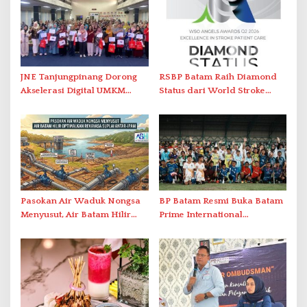
JNE Tanjungpinang Dorong
RSBP Batam Raih Diamond
Akselerasi Digital UMKM
Status dari World Stroke
Lewat AIM ASEAN Roadshow
Organization untuk
2026
Penanganan Stroke
Berstandar Internasional
Pasokan Air Waduk Nongsa
BP Batam Resmi Buka Batam
Menyusut, Air Batam Hilir
Prime International
Optimalkan Rekayasa Suplai
Grassroot Football Festival
Antar-IPAM
2026 di Stadion Temenggung
Abdul Jamal