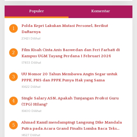
Populer
Komentar
Polda Kepri Lakukan Mutasi Personel, Berikut
1
Daftarnya
23421 Dilihat
Film Kisah Cinta Anis Baswedan dan Feri Farhati di
2
Kampus UGM Tayang Perdana 1 Februari 2024
17833 Dilihat
UU Nomor 20 Tahun Membawa Angin Segar untuk
3
PPPK. PNS dan PPPK Punya Hak yang Sama
15622 Dilihat
Single Salary ASN, Apakah Tunjangan Profesi Guru
4
(TPG) Hilang?
15400 Dilihat
Ahmad Kamil mendampingi Langsung Dike Mandala
5
Putra pada Acara Grand Finalis Lomba Baca Teks
Proklamasi Mirip Bung Karno di Bali
14527 Dilihat