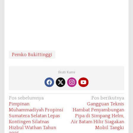
Pemko Bukittinggi
Ikuti Kami
N
Pos sebelumnya
Pos berikutnya
Pimpinan
Gangguan Teknis
a
Muhammadiyah Propinsi
Hambat Penyambungan
v
Sumatera Selatan Lepas
Pipa di Simpang Helm,
Kontingen Silatnas
Air Batam Hilir Siagakan
i
Hizbul Wathan Tahun
Mobil Tangki
g