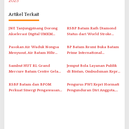
2025
a
s
Artikel Terkait
i
JNE Tanjungpinang Dorong
RSBP Batam Raih Diamond
p
Akselerasi Digital UMKM
Status dari World Stroke
o
Lewat AIM ASEAN Roadshow
Organization untuk
s
2026
Penanganan Stroke
Pasokan Air Waduk Nongsa
BP Batam Resmi Buka Batam
Berstandar Internasional
Menyusut, Air Batam Hilir
Prime International
Optimalkan Rekayasa Suplai
Grassroot Football Festival
Antar-IPAM
2026 di Stadion Temenggung
Sambut HUT RI, Grand
Jemput Bola Layanan Publik
Abdul Jamal
Mercure Batam Centre Gelar
di Bintan, Ombudsman Kepri
Promo Kuliner ‘Flavours of
Serap Keluhan Bansos hingga
Nusantara’
Solar Nelayan
RSBP Batam dan BPOM
Pengurus PWI Kepri Hormati
Perkuat Sinergi Pengawasan
Pengunduran Diri Anggota,
Distribusi Obat dan
Segera Koordinasi
Pelayanan Kefarmasian
Administrasi ke Pusat