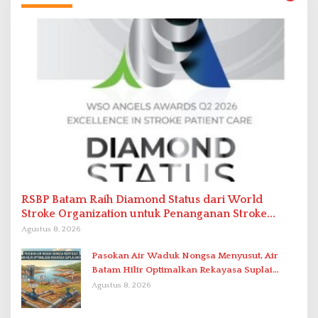
RSBP Batam Raih Diamond Status dari World
Stroke Organization untuk Penanganan Stroke
Berstandar Internasional
Agustus 8, 2026
Pasokan Air Waduk Nongsa Menyusut, Air
Batam Hilir Optimalkan Rekayasa Suplai
Antar-IPAM
Agustus 8, 2026