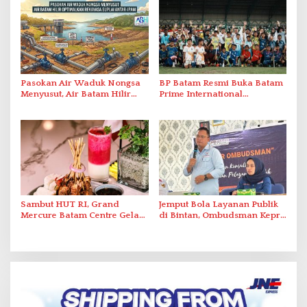
Berstandar Internasional
Pasokan Air Waduk Nongsa
BP Batam Resmi Buka Batam
Menyusut, Air Batam Hilir
Prime International
Optimalkan Rekayasa Suplai
Grassroot Football Festival
Antar-IPAM
2026 di Stadion Temenggung
Abdul Jamal
Sambut HUT RI, Grand
Jemput Bola Layanan Publik
Mercure Batam Centre Gelar
di Bintan, Ombudsman Kepri
Promo Kuliner ‘Flavours of
Serap Keluhan Bansos hingga
Nusantara’
Solar Nelayan