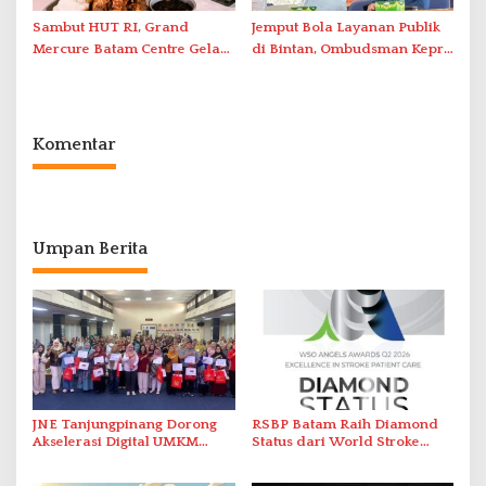
Sambut HUT RI, Grand
Jemput Bola Layanan Publik
Mercure Batam Centre Gelar
di Bintan, Ombudsman Kepri
Promo Kuliner ‘Flavours of
Serap Keluhan Bansos hingga
Nusantara’
Solar Nelayan
Komentar
Umpan Berita
JNE Tanjungpinang Dorong
RSBP Batam Raih Diamond
Akselerasi Digital UMKM
Status dari World Stroke
Lewat AIM ASEAN Roadshow
Organization untuk
2026
Penanganan Stroke