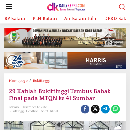
L
e
w
BP Batam
PLN Batam
Air Batam Hilir
DPRD Bata
a
t
i
k
e
k
o
n
t
e
n
Homepage
/
Bukittinggi
2
9
29 Kafilah Bukittinggi Tembus Babak
K
Final pada MTQN ke 41 Sumbar
a
f
Admin
Desember 17, 2025
i
Bukittinggi
,
Headline
5669 Dilihat
l
a
h