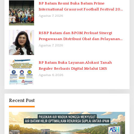
BP Batam Resmi Buka Batam Prime
International Grassroot Football Festival 2026
di Stadion Temenggung Abdul Jamal
Agustus 7, 2026
RSBP Batam dan BPOM Perkuat Sinergi
Pengawasan Distribusi Obat dan Pelayanan
Kefarmasian
Agustus 7, 2026
BP Batam Buka Layanan Alokasi Tanah
Reguler Berbasis Digital Melalui LMS
Agustus 6, 2026
Recent Post