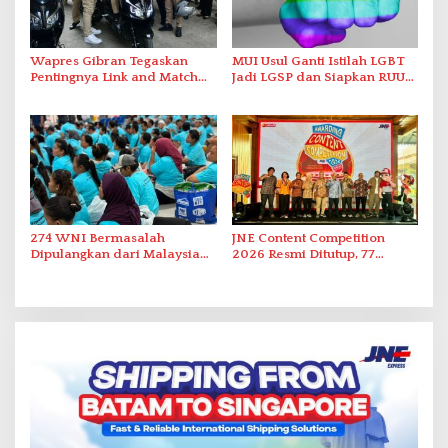
Wapres Gibran Tegaskan
MUI Usul Ganti Istilah LGBT
Pentingnya Link and Match
Jadi LGSP dan Siapkan RUU
Pendidikan dan Industri
Anti-LGSP
Kendaraan Listrik
274 WNI Bermasalah
JNE Content Competition
Dipulangkan dari Malaysia
2026 Resmi Ditutup, 77
ke Indonesia
Pemenang Diumumkan