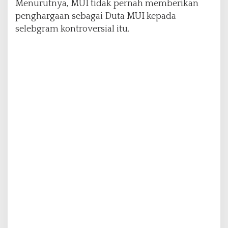
Menurutnya, MUI tidak pernah memberikan
t
penghargaan sebagai Duta MUI kepada
a
M
selebgram kontroversial itu.
U
I
,
I
n
i
P
e
n
j
e
l
a
s
a
n
C
h
o