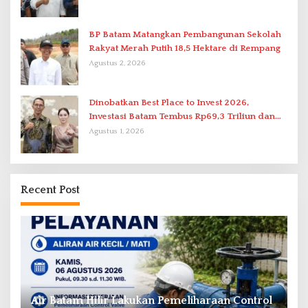
BP Batam Matangkan Pembangunan Sekolah
Rakyat Merah Putih 18,5 Hektare di Rempang
Agustus 2, 2026
Dinobatkan Best Place to Invest 2026,
Investasi Batam Tembus Rp69,3 Triliun dan
Ekonomi Tumbuh 6,76 Persen
Agustus 1, 2026
Recent Post
ol
BP Batam Perkuat Penataan Administrasi
D