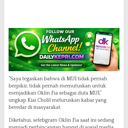
l
i
l
N
a
f
i
s
“Saya tegaskan bahwa di MUI tidak pernah
berpikir, tidak pernah memutuskan untuk
menjadikan Oklin Fia sebagai duta MUI,”
ungkap Kiai Cholil meluruskan kabar yang
beredar di masyarakat.
Diketahui, selebgram Oklin Fia saat ini sedang
menjadi perbincangan hangat di sosial media.