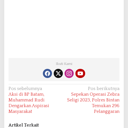
Ikuti Kami
N
Pos sebelumnya
Pos berikutnya
Aksi di BP Batam,
Sepekan Operasi Zebra
a
Muhammad Rudi
Seligi 2023, Polres Bintan
v
Dengarkan Aspirasi
Temukan 296
Masyarakat
Pelanggaran
i
g
Artikel Terkait