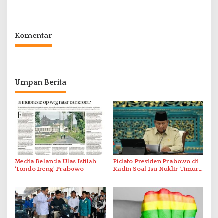
ke Indonesia
Pemenang Diumumkan
Komentar
Umpan Berita
Media Belanda Ulas Istilah
Pidato Presiden Prabowo di
‘Londo Ireng’ Prabowo
Kadin Soal Isu Nuklir Timur
Tengah Mendadak Terputus