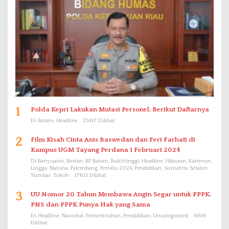
1
Polda Kepri Lakukan Mutasi Personel, Berikut Daftarnya
Di Batam, Headline
23417 Dilihat
2
Film Kisah Cinta Anis Baswedan dan Feri Farhati di
Kampus UGM Tayang Perdana 1 Februari 2024
Di Banyuasin, Bintan, BP Batam, Bukittinggi, Headline, Hiburan, Karimun,
Lingga, Natuna, Palembang, Pemilu 2024, Pendidikan, Sumatera Selatan,
Sumbar, Tokoh
17821 Dilihat
3
UU Nomor 20 Tahun Membawa Angin Segar untuk PPPK.
PNS dan PPPK Punya Hak yang Sama
Di Headline, Nasional, Pemerintahan, Pendidikan, Uncategorized
15616
Dilihat