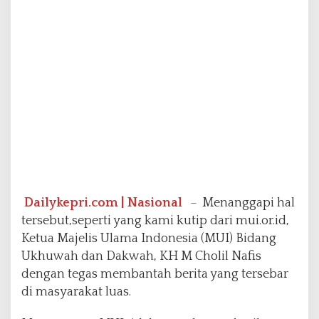
f
o
O
k
l
i
n
F
i
a
A
k
a
n
M
Dailykepri.com | Nasional
–
Menanggapi hal
e
tersebut,seperti yang kami kutip dari mui.or.id,
n
Ketua Majelis Ulama Indonesia (MUI) Bidang
j
Ukhuwah dan Dakwah, KH M Cholil Nafis
a
d
dengan tegas membantah berita yang tersebar
i
di masyarakat luas.
D
u