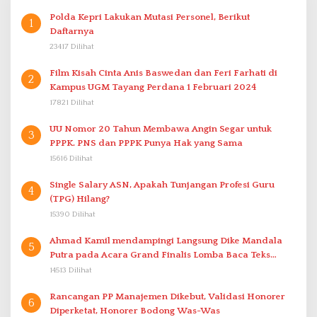
Polda Kepri Lakukan Mutasi Personel, Berikut
1
Daftarnya
23417 Dilihat
Film Kisah Cinta Anis Baswedan dan Feri Farhati di
2
Kampus UGM Tayang Perdana 1 Februari 2024
17821 Dilihat
UU Nomor 20 Tahun Membawa Angin Segar untuk
3
PPPK. PNS dan PPPK Punya Hak yang Sama
15616 Dilihat
Single Salary ASN, Apakah Tunjangan Profesi Guru
4
(TPG) Hilang?
15390 Dilihat
Ahmad Kamil mendampingi Langsung Dike Mandala
5
Putra pada Acara Grand Finalis Lomba Baca Teks
Proklamasi Mirip Bung Karno di Bali
14513 Dilihat
Rancangan PP Manajemen Dikebut, Validasi Honorer
6
Diperketat, Honorer Bodong Was-Was