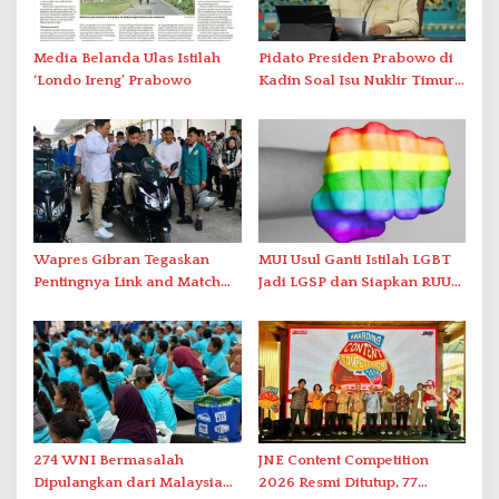
Media Belanda Ulas Istilah
Pidato Presiden Prabowo di
‘Londo Ireng’ Prabowo
Kadin Soal Isu Nuklir Timur
Tengah Mendadak Terputus
Wapres Gibran Tegaskan
MUI Usul Ganti Istilah LGBT
Pentingnya Link and Match
Jadi LGSP dan Siapkan RUU
Pendidikan dan Industri
Anti-LGSP
Kendaraan Listrik
274 WNI Bermasalah
JNE Content Competition
Dipulangkan dari Malaysia
2026 Resmi Ditutup, 77