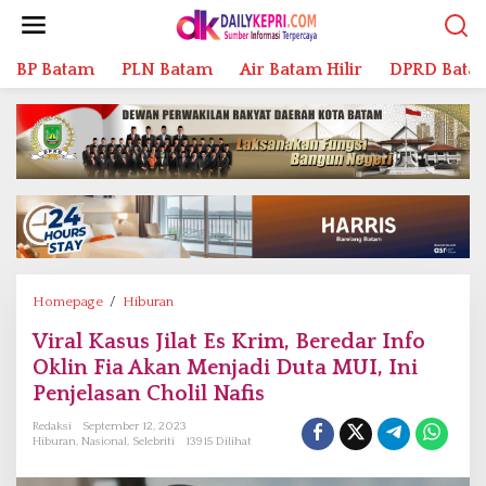
L
e
w
BP Batam
PLN Batam
Air Batam Hilir
DPRD Bata
a
t
i
k
e
k
o
n
t
e
n
Homepage
/
Hiburan
V
i
Viral Kasus Jilat Es Krim, Beredar Info
r
Oklin Fia Akan Menjadi Duta MUI, Ini
a
l
Penjelasan Cholil Nafis
K
Redaksi
September 12, 2023
a
Hiburan
,
Nasional
,
Selebriti
13915 Dilihat
s
u