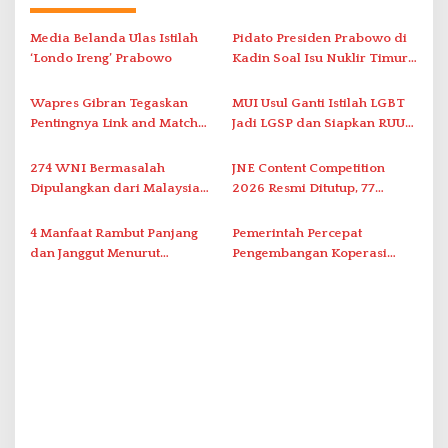
a
s
Media Belanda Ulas Istilah
Pidato Presiden Prabowo di
i
‘Londo Ireng’ Prabowo
Kadin Soal Isu Nuklir Timur
Tengah Mendadak Terputus
p
Wapres Gibran Tegaskan
MUI Usul Ganti Istilah LGBT
o
Pentingnya Link and Match
Jadi LGSP dan Siapkan RUU
s
Pendidikan dan Industri
Anti-LGSP
Kendaraan Listrik
274 WNI Bermasalah
JNE Content Competition
Dipulangkan dari Malaysia
2026 Resmi Ditutup, 77
ke Indonesia
Pemenang Diumumkan
4 Manfaat Rambut Panjang
Pemerintah Percepat
dan Janggut Menurut
Pengembangan Koperasi
Penelitian
Merah Putih, Bahas
Pembayaran Agrinas Pangan