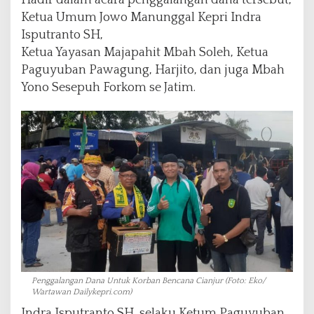
Hadir dalam acara penggalangan dana tersebut,
Ketua Umum Jowo Manunggal Kepri Indra
Isputranto SH,
Ketua Yayasan Majapahit Mbah Soleh, Ketua
Paguyuban Pawagung, Harjito, dan juga Mbah
Yono Sesepuh Forkom se Jatim.
Penggalangan Dana Untuk Korban Bencana Cianjur (Foto: Eko/
Wartawan Dailykepri.com)
Indra Isputranto SH, selaku Ketum Paguyuban