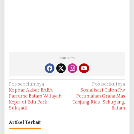
Ikuti Kami
N
Pos sebelumnya
Pos berikutnya
Kopdar Akbar BABA
Sosialisasi Calon Rw
a
Parfume Batam Wilayah
Perumahan Graha Mas
v
Kepri di Edu Park
Tanjung Riau, Sekupang,
Sukajadi
Batam
i
g
Artikel Terkait
a