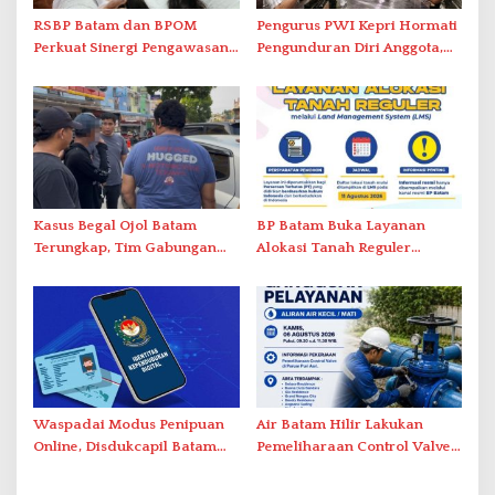
RSBP Batam dan BPOM
Pengurus PWI Kepri Hormati
Perkuat Sinergi Pengawasan
Pengunduran Diri Anggota,
Distribusi Obat dan
Segera Koordinasi
Pelayanan Kefarmasian
Administrasi ke Pusat
Kasus Begal Ojol Batam
BP Batam Buka Layanan
Terungkap, Tim Gabungan
Alokasi Tanah Reguler
Polda Kepri Bekuk Pelaku di
Berbasis Digital Melalui LMS
Simpang Dam
Waspadai Modus Penipuan
Air Batam Hilir Lakukan
Online, Disdukcapil Batam
Pemeliharaan Control Valve,
Tegaskan Aktivasi IKD Wajib
Ini Daftar Area Terdampak
Tatap Muka