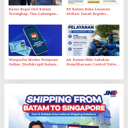
Kasus Begal Ojol Batam
BP Batam Buka Layanan
Terungkap, Tim Gabungan
Alokasi Tanah Reguler
Polda Kepri Bekuk Pelaku di
Berbasis Digital Melalui LMS
Simpang Dam
Waspadai Modus Penipuan
Air Batam Hilir Lakukan
Online, Disdukcapil Batam
Pemeliharaan Control Valve,
Tegaskan Aktivasi IKD Wajib
Ini Daftar Area Terdampak
Tatap Muka