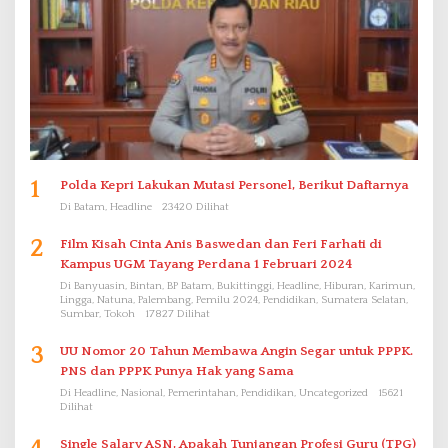
1
Polda Kepri Lakukan Mutasi Personel, Berikut Daftarnya
Di Batam, Headline
23420 Dilihat
2
Film Kisah Cinta Anis Baswedan dan Feri Farhati di
Kampus UGM Tayang Perdana 1 Februari 2024
Di Banyuasin, Bintan, BP Batam, Bukittinggi, Headline, Hiburan, Karimun,
Lingga, Natuna, Palembang, Pemilu 2024, Pendidikan, Sumatera Selatan,
Sumbar, Tokoh
17827 Dilihat
3
UU Nomor 20 Tahun Membawa Angin Segar untuk PPPK.
PNS dan PPPK Punya Hak yang Sama
Di Headline, Nasional, Pemerintahan, Pendidikan, Uncategorized
15621
Dilihat
Single Salary ASN, Apakah Tunjangan Profesi Guru (TPG)