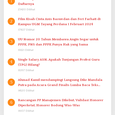
1
Daftarnya
23420 Dilihat
Film Kisah Cinta Anis Baswedan dan Feri Farhati di
2
Kampus UGM Tayang Perdana 1 Februari 2024
17827 Dilihat
UU Nomor 20 Tahun Membawa Angin Segar untuk
3
PPPK. PNS dan PPPK Punya Hak yang Sama
15621 Dilihat
Single Salary ASN, Apakah Tunjangan Profesi Guru
4
(TPG) Hilang?
15397 Dilihat
Ahmad Kamil mendampingi Langsung Dike Mandala
5
Putra pada Acara Grand Finalis Lomba Baca Teks
Proklamasi Mirip Bung Karno di Bali
14520 Dilihat
Rancangan PP Manajemen Dikebut, Validasi Honorer
6
Diperketat, Honorer Bodong Was-Was
14107 Dilihat