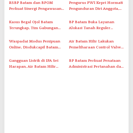
s
RSBP Batam dan BPOM
Pengurus PWI Kepri Hormati
i
Perkuat Sinergi Pengawasan
Pengunduran Diri Anggota,
Distribusi Obat dan
Segera Koordinasi
p
Pelayanan Kefarmasian
Administrasi ke Pusat
Kasus Begal Ojol Batam
BP Batam Buka Layanan
o
Terungkap, Tim Gabungan
Alokasi Tanah Reguler
s
Polda Kepri Bekuk Pelaku di
Berbasis Digital Melalui LMS
Simpang Dam
Waspadai Modus Penipuan
Air Batam Hilir Lakukan
Online, Disdukcapil Batam
Pemeliharaan Control Valve,
Tegaskan Aktivasi IKD Wajib
Ini Daftar Area Terdampak
Tatap Muka
Gangguan Listrik di IPA Sei
BP Batam Perkuat Penataan
Harapan, Air Batam Hilir
Administrasi Pertanahan dan
Percepat Normalisasi
Pemanfaatan Ruang Laut
Pasokan Air