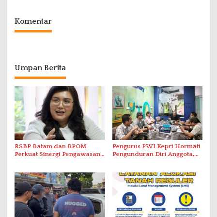
Komentar
Umpan Berita
RSBP Batam dan BPOM
Pengurus PWI Kepri Hormati
Perkuat Sinergi Pengawasan
Pengunduran Diri Anggota,
Distribusi Obat dan
Segera Koordinasi
Pelayanan Kefarmasian
Administrasi ke Pusat