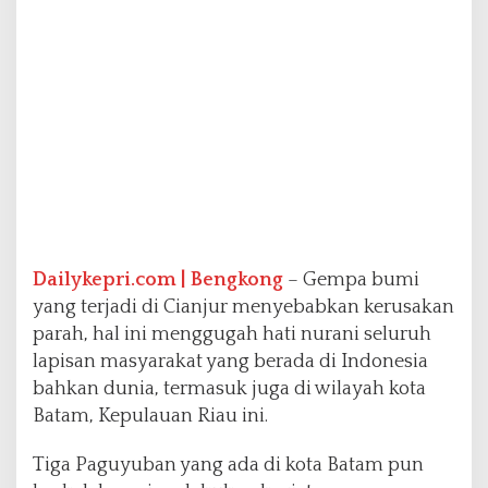
n
D
a
n
a
U
n
t
u
k
K
o
r
Dailykepri.com | Bengkong
– Gempa bumi
b
yang terjadi di Cianjur menyebabkan kerusakan
a
n
parah, hal ini menggugah hati nurani seluruh
G
lapisan masyarakat yang berada di Indonesia
e
bahkan dunia, termasuk juga di wilayah kota
m
Batam, Kepulauan Riau ini.
p
a
C
Tiga Paguyuban yang ada di kota Batam pun
i