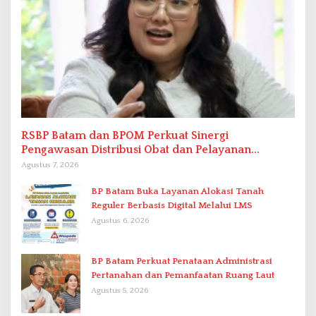
RSBP Batam dan BPOM Perkuat Sinergi
Pengawasan Distribusi Obat dan Pelayanan
Kefarmasian
Agustus 7, 2026
BP Batam Buka Layanan Alokasi Tanah
Reguler Berbasis Digital Melalui LMS
Agustus 6, 2026
BP Batam Perkuat Penataan Administrasi
Pertanahan dan Pemanfaatan Ruang Laut
Agustus 5, 2026