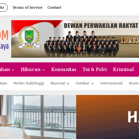
eks
Terms of Service
Contact
ahan
Hiburan
Komunitas
Tni & Polri
Kriminal
atam
Pemko Bukittinggi
Nasional
Sumbar
Internasional
Bisnis