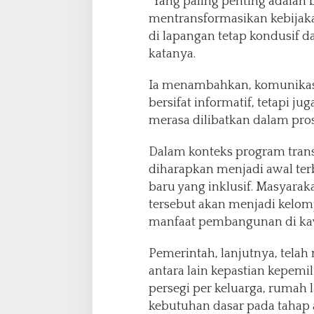
“Yang paling penting adalah
mentransformasikan kebijaka
di lapangan tetap kondusif d
katanya.
Ia menambahkan, komunikasi
bersifat informatif, tetapi ju
merasa dilibatkan dalam pr
Dalam konteks program tran
diharapkan menjadi awal te
baru yang inklusif. Masyara
tersebut akan menjadi kelo
manfaat pembangunan di kaw
Pemerintah, lanjutnya, tela
antara lain kepastian kepemi
persegi per keluarga, rumah 
kebutuhan dasar pada tahap 