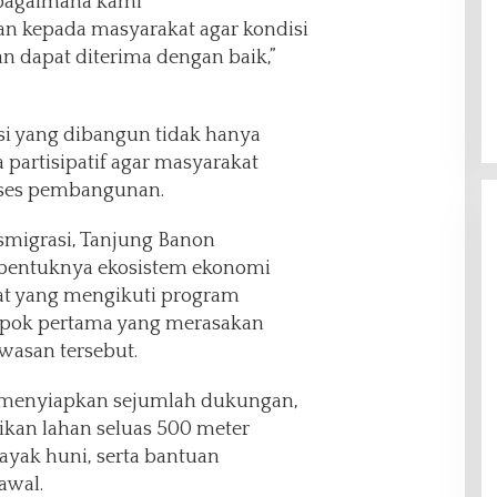
 bagaimana kami
n kepada masyarakat agar kondisi
an dapat diterima dengan baik,”
 yang dibangun tidak hanya
ga partisipatif agar masyarakat
oses pembangunan.
smigrasi, Tanjung Banon
rbentuknya ekosistem ekonomi
kat yang mengikuti program
mpok pertama yang merasakan
asan tersebut.
h menyiapkan sejumlah dukungan,
likan lahan seluas 500 meter
layak huni, serta bantuan
awal.