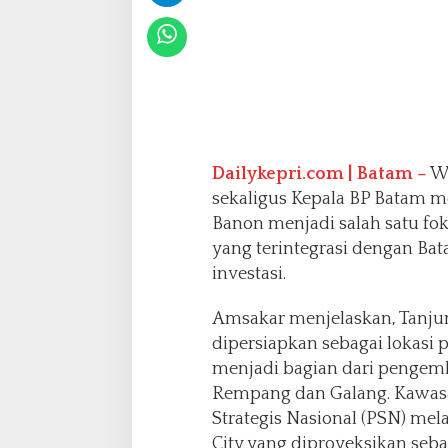
t
a
m
,
A
m
s
a
k
Dailykepri.com | Batam –
Wa
a
sekaligus Kepala BP Batam 
r
Banon menjadi salah satu f
T
yang terintegrasi dengan Ba
e
k
investasi.
a
n
Amsakar menjelaskan, Tanju
k
dipersiapkan sebagai lokasi p
a
menjadi bagian dari pengem
n
P
Rempang dan Galang. Kawasa
e
Strategis Nasional (PSN) m
r
City yang diproyeksikan se