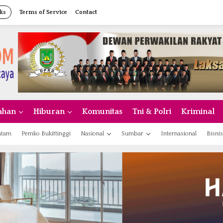
ks
Terms of Service
Contact
ahan
Hiburan
Komunitas
Tni & Polri
Kriminal
atam
Pemko Bukittinggi
Nasional
Sumbar
Internasional
Bisnis