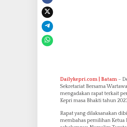
i
2
0
2
3
-
2
0
2
8
Dailykepri.com | Batam
– D
Sekretariat Bersama Wartawa
mengadakan rapat terkait p
Kepri masa Bhakti tahun 2023
Rapat yang dilaksanakan dibi
membahas pemilihan Ketua D