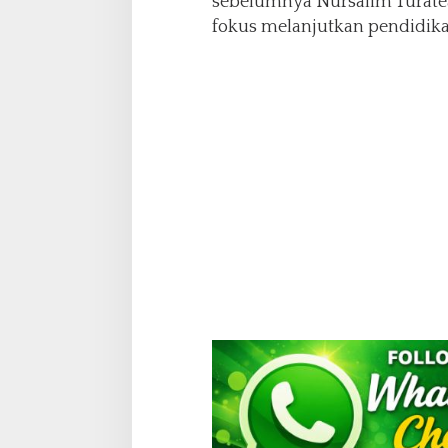
sebelumnya Nursalim Turate
fokus melanjutkan pendidika