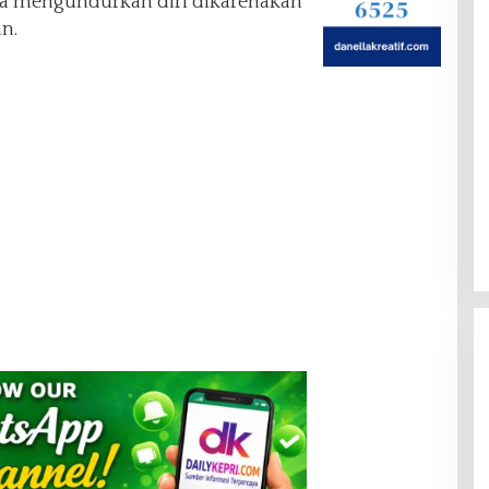
a mengundurkan diri dikarenakan
n.