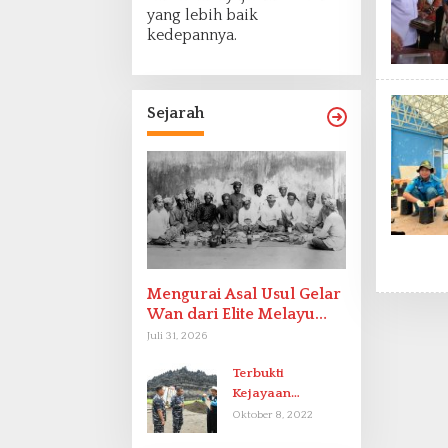
yang lebih baik
kedepannya.
Sejarah
Mengurai Asal Usul Gelar
Wan dari Elite Melayu
Hingga Populer di
Juli 31, 2026
Indonesia
Terbukti
Kejayaan
Indonesia pada
Oktober 8, 2022
Abad-9 Sebagai