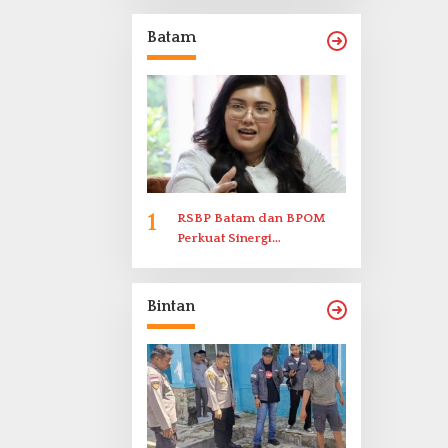
Memenuhi Undangan
Klarifikasi Polresta
Batam
Bukittinggi
1
RSBP Batam dan BPOM
Perkuat Sinergi
Pengawasan Distribusi
Obat dan Pelayanan
Kefarmasian
Bintan