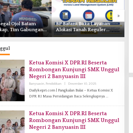
»
Begal Ojol Batam
BP Batam Buka Layanan
W
kap, Tim Gabungan
Alokasi Tanah Reguler
O
epri Bekuk Pelaku di
Berbasis Digital Melalui LMS
T
ng Dam
T
ggul
Ketua Komisi X DPR RI Beserta
Rombongan Kunjungi SMK Unggul
Negeri 2 Banyuasin III
Banyuasin
,
Pendidikan
|
Desember 10, 2025
O
L
Dailykepri.com | Pangkalan Balai – Ketua Komisi X
E
DPR RI Masa Persidangan
Baca Selengkapnya
H
R
E
D
Ketua Komisi X DPR RI Beserta
A
K
Rombongan Kunjungi SMK Unggul
S
I
Negeri 2 Banyuasin III