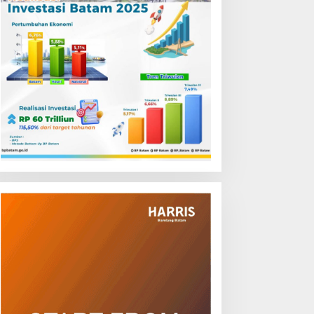
aspadai Modus Penipuan
Air Batam Hilir Lakukan
nline, Disdukcapil Batam
Pemeliharaan Control
egaskan Aktivasi IKD Wajib
Valve, Ini Daftar Area
atap Muka
Terdampak