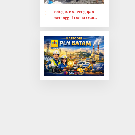
1
Petugas BBI Pengujan
Meninggal Dunia Usai
Dirawat di RSJKO Engku
Haji Daud