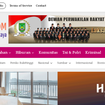
eks
Terms of Service
Contact
ahan
Hiburan
Komunitas
Tni & Polri
Kriminal
atam
Pemko Bukittinggi
Nasional
Sumbar
Internasional
Bisnis