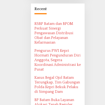
Bangsa Maritim
Ditemukan oleh
Recent
Ekspedisi Maritim
2022
RSBP Batam dan BPOM
Perkuat Sinergi
Pengawasan Distribusi
Obat dan Pelayanan
Kefarmasian
Pengurus PWI Kepri
Hormati Pengunduran Diri
Anggota, Segera
Koordinasi Administrasi ke
Pusat
Kasus Begal Ojol Batam
Terungkap, Tim Gabungan
Polda Kepri Bekuk Pelaku
di Simpang Dam
BP Batam Buka Layanan
Alokasi Tanah Reguler