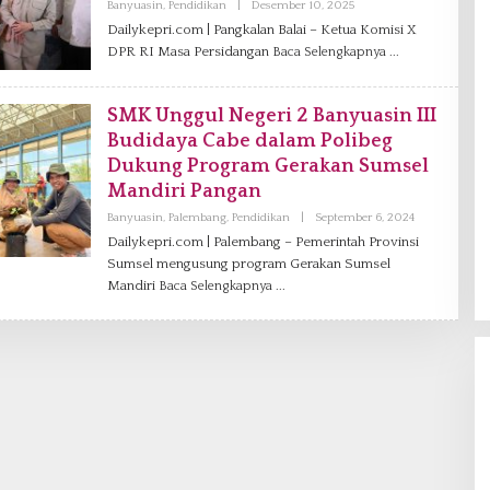
Banyuasin
,
Pendidikan
|
Desember 10, 2025
O
L
Dailykepri.com | Pangkalan Balai – Ketua Komisi X
E
DPR RI Masa Persidangan
Baca Selengkapnya
H
R
E
D
SMK Unggul Negeri 2 Banyuasin III
A
K
Budidaya Cabe dalam Polibeg
S
I
Dukung Program Gerakan Sumsel
Mandiri Pangan
Banyuasin
,
Palembang
,
Pendidikan
|
September 6, 2024
O
L
Dailykepri.com | Palembang – Pemerintah Provinsi
E
Sumsel mengusung program Gerakan Sumsel
H
R
Mandiri
Baca Selengkapnya
E
D
A
K
S
I