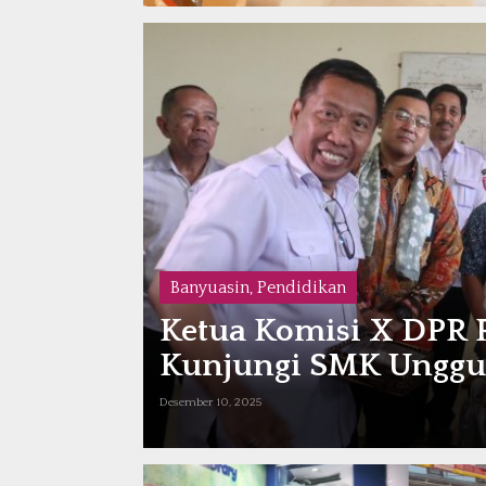
Banyuasin
,
Pendidikan
an
Ketua Komisi X DPR 
III
Kunjungi SMK Unggul 
Desember 10, 2025