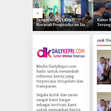
«
 dan BPOM
Pengurus PWI Kepri
Kasus 
ergi Pengawasan
Hormati Pengunduran Diri
Terung
bat dan
Anggota, Segera Koordinasi
Polda K
efarmasian
Administrasi ke Pusat
Simpa
smk Un
Media DailyKepri.com
hadir untuk menambah
referensi berita yang
terpercaya, terupdate dan
transparan.
Segala kritik dan saran
sangat kami hargai
sebagai motivasi kami
untuk menyajikan berita