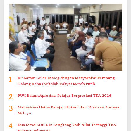
1
BP Batam Gelar Dialog dengan Masyarakat Rempang –
Galang Bahas Sekolah Rakyat Merah Putih
2
PWI Batam Apresiasi Pelajar Berprestasi TKA 2026
3
Mahasiswa Uniba Belajar Hukum dari Warisan Budaya
Melayu
4
Dua Siswi SDN 012 Bengkong Raih Nilai Tertinggi TKA
Bahasa Indonesia