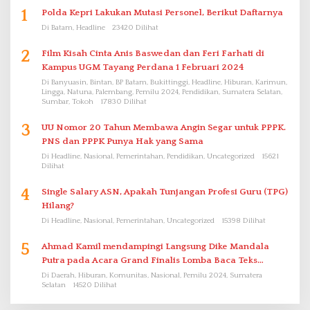
1
Polda Kepri Lakukan Mutasi Personel, Berikut Daftarnya
Di Batam, Headline
23420 Dilihat
2
Film Kisah Cinta Anis Baswedan dan Feri Farhati di
Kampus UGM Tayang Perdana 1 Februari 2024
Di Banyuasin, Bintan, BP Batam, Bukittinggi, Headline, Hiburan, Karimun,
Lingga, Natuna, Palembang, Pemilu 2024, Pendidikan, Sumatera Selatan,
Sumbar, Tokoh
17830 Dilihat
3
UU Nomor 20 Tahun Membawa Angin Segar untuk PPPK.
PNS dan PPPK Punya Hak yang Sama
Di Headline, Nasional, Pemerintahan, Pendidikan, Uncategorized
15621
Dilihat
4
Single Salary ASN, Apakah Tunjangan Profesi Guru (TPG)
Hilang?
Di Headline, Nasional, Pemerintahan, Uncategorized
15398 Dilihat
5
Ahmad Kamil mendampingi Langsung Dike Mandala
Putra pada Acara Grand Finalis Lomba Baca Teks
Proklamasi Mirip Bung Karno di Bali
Di Daerah, Hiburan, Komunitas, Nasional, Pemilu 2024, Sumatera
Selatan
14520 Dilihat