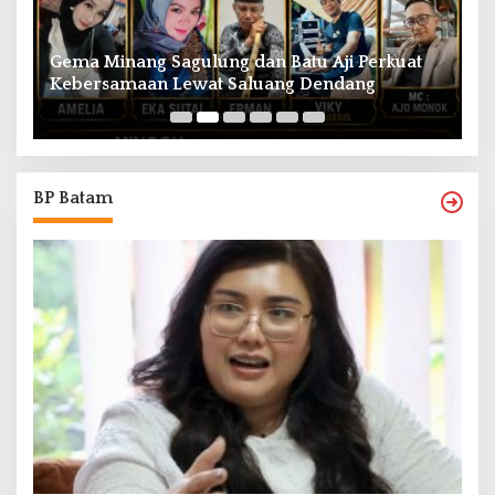
Gema Minang Sagulung dan Batu Aji Perkuat
A
Kebersamaan Lewat Saluang Dendang
H
BP Batam