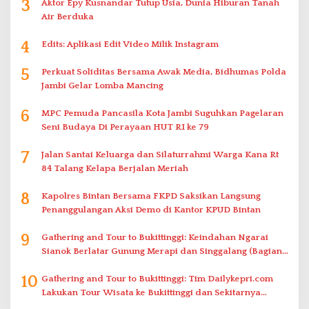
3
Aktor Epy Kusnandar Tutup Usia, Dunia Hiburan Tanah
Air Berduka
4
Edits: Aplikasi Edit Video Milik Instagram
5
Perkuat Soliditas Bersama Awak Media, Bidhumas Polda
Jambi Gelar Lomba Mancing
6
MPC Pemuda Pancasila Kota Jambi Suguhkan Pagelaran
Seni Budaya Di Perayaan HUT RI ke 79
7
Jalan Santai Keluarga dan Silaturrahmi Warga Kana Rt
84 Talang Kelapa Berjalan Meriah
8
Kapolres Bintan Bersama FKPD Saksikan Langsung
Penanggulangan Aksi Demo di Kantor KPUD Bintan
9
Gathering and Tour to Bukittinggi: Keindahan Ngarai
Sianok Berlatar Gunung Merapi dan Singgalang (Bagian
2)
10
Gathering and Tour to Bukittinggi: Tim Dailykepri.com
Lakukan Tour Wisata ke Bukittinggi dan Sekitarnya
(Bagian 1)