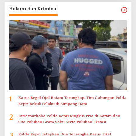
Hukum dan Kriminal
1
Kasus Begal Ojol Batam Terungkap, Tim Gabungan Polda
Kepri Bekuk Pelaku di Simpang Dam
2
Ditresnarkoba Polda Kepri Ringkus Pria di Batam dan
Sita Puluhan Gram Sabu Serta Puluhan Ekstasi
3
Polda Kepri Tetapkan Dua Tersangka Kasus Tiket