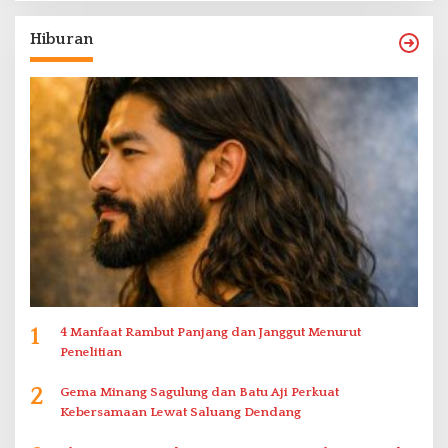
Hiburan
1
4 Manfaat Rambut Panjang dan Janggut Menurut
Penelitian
2
Gema Minang Sagulung dan Batu Aji Perkuat
Kebersamaan Lewat Saluang Dendang