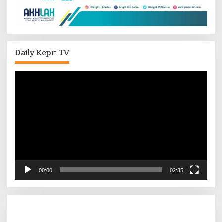
Daily Kepri TV
Pemutar
Video
00:00
02:35