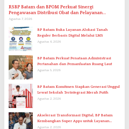
RSBP Batam dan BPOM Perkuat Sinergi
Pengawasan Distribusi Obat dan Pelayanan
Kefarmasian
Agustus 7, 2026
BP Batam Buka Layanan Alokasi Tanah
Reguler Berbasis Digital Melalui LMS
Agustus 6, 2026
BP Batam Perkuat Penataan Administrasi
Pertanahan dan Pemanfaatan Ruang Laut
Agustus 5, 2026
BP Batam Komitmen Siapkan Generasi Unggul
Lewat Sekolah Terintegrasi Merah Putih
Agustus 2, 2026
Akselerasi Transformasi Digital, BP Batam
Kembangkan Super Apps untuk Layanan
Terpadu
Agustus 2, 2026