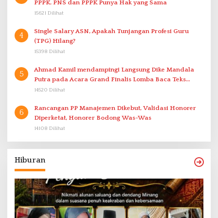
PPPK. PNS dan PPPK Punya Hak yang Sama
15621 Dilihat
Single Salary ASN, Apakah Tunjangan Profesi Guru
4
(TPG) Hilang?
15398 Dilihat
Ahmad Kamil mendampingi Langsung Dike Mandala
5
Putra pada Acara Grand Finalis Lomba Baca Teks
Proklamasi Mirip Bung Karno di Bali
14520 Dilihat
Rancangan PP Manajemen Dikebut, Validasi Honorer
6
Diperketat, Honorer Bodong Was-Was
14108 Dilihat
Hiburan