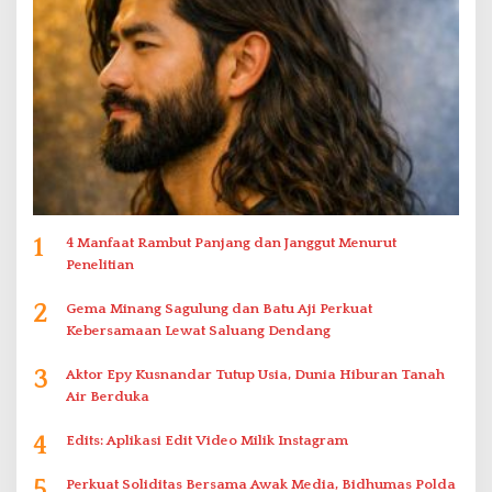
1
4 Manfaat Rambut Panjang dan Janggut Menurut
Penelitian
2
Gema Minang Sagulung dan Batu Aji Perkuat
Kebersamaan Lewat Saluang Dendang
3
Aktor Epy Kusnandar Tutup Usia, Dunia Hiburan Tanah
Air Berduka
4
Edits: Aplikasi Edit Video Milik Instagram
5
Perkuat Soliditas Bersama Awak Media, Bidhumas Polda