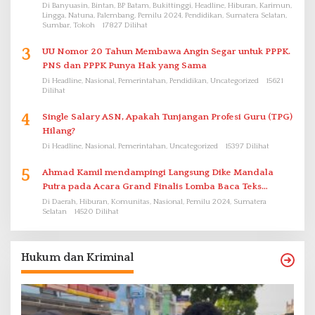
Di Banyuasin, Bintan, BP Batam, Bukittinggi, Headline, Hiburan, Karimun,
Lingga, Natuna, Palembang, Pemilu 2024, Pendidikan, Sumatera Selatan,
Sumbar, Tokoh
17827 Dilihat
3
UU Nomor 20 Tahun Membawa Angin Segar untuk PPPK.
PNS dan PPPK Punya Hak yang Sama
Di Headline, Nasional, Pemerintahan, Pendidikan, Uncategorized
15621
Dilihat
4
Single Salary ASN, Apakah Tunjangan Profesi Guru (TPG)
Hilang?
Di Headline, Nasional, Pemerintahan, Uncategorized
15397 Dilihat
5
Ahmad Kamil mendampingi Langsung Dike Mandala
Putra pada Acara Grand Finalis Lomba Baca Teks
Proklamasi Mirip Bung Karno di Bali
Di Daerah, Hiburan, Komunitas, Nasional, Pemilu 2024, Sumatera
Selatan
14520 Dilihat
Hukum dan Kriminal