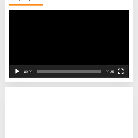
Pemutar
Video
00:00
02:35