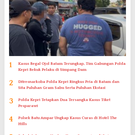
1
Kasus Begal Ojol Batam Terungkap, Tim Gabungan Polda
Kepri Bekuk Pelaku di Simpang Dam
2
Ditresnarkoba Polda Kepri Ringkus Pria di Batam dan
Sita Puluhan Gram Sabu Serta Puluhan Ekstasi
3
Polda Kepri Tetapkan Dua Tersangka Kasus Tiket
Pesparawi
4
Polsek Batu Ampar Ungkap Kasus Curas di Hotel The
Hills