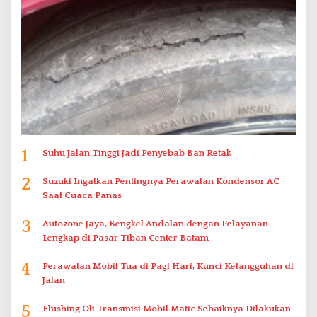
1
Suhu Jalan Tinggi Jadi Penyebab Ban Retak
2
Suzuki Ingatkan Pentingnya Perawatan Kondensor AC
Saat Cuaca Panas
3
Autozone Jaya, Bengkel Andalan dengan Pelayanan
Lengkap di Pasar Tiban Center Batam
4
Perawatan Mobil Tua di Pagi Hari, Kunci Ketangguhan di
Jalan
5
Flushing Oli Transmisi Mobil Matic Sebaiknya Dilakukan