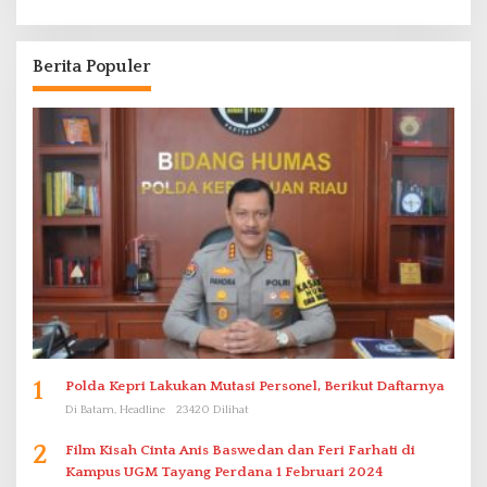
Berita Populer
1
Polda Kepri Lakukan Mutasi Personel, Berikut Daftarnya
Di Batam, Headline
23420 Dilihat
2
Film Kisah Cinta Anis Baswedan dan Feri Farhati di
Kampus UGM Tayang Perdana 1 Februari 2024