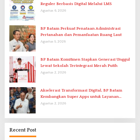
Reguler Berbasis Digital Melalui LMS
Agustus 6, 2026
BP Batam Perkuat Penataan Administrasi
Pertanahan dan Pemanfaatan Ruang Laut
Agustus 5, 2026
BP Batam Komitmen Siapkan Generasi Unggul
Lewat Sekolah Terintegrasi Merah Putih
Agustus 2, 2026
Akselerasi Transformasi Digital, BP Batam
Kembangkan Super Apps untuk Layanan
Terpadu
Agustus 2, 2026
Recent Post