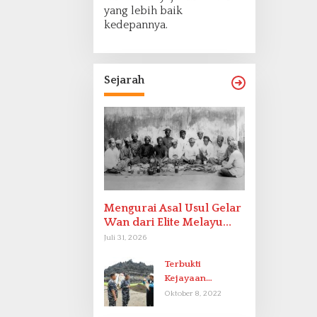
yang lebih baik
kedepannya.
Sejarah
Mengurai Asal Usul Gelar
Wan dari Elite Melayu
Hingga Populer di
Juli 31, 2026
Indonesia
Terbukti
Kejayaan
Indonesia pada
Oktober 8, 2022
Abad-9 Sebagai