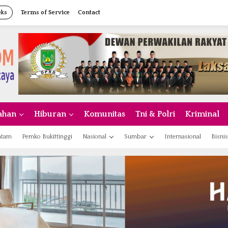
eks
Terms of Service
Contact
ahan
Hiburan
Komunitas
Tni & Polri
Kriminal
atam
Pemko Bukittinggi
Nasional
Sumbar
Internasional
Bisnis