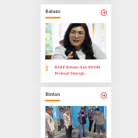
Memenuhi Undangan
Klarifikasi Polresta
Batam
Bukittinggi
1
RSBP Batam dan BPOM
Perkuat Sinergi
Pengawasan Distribusi
Obat dan Pelayanan
Kefarmasian
Bintan