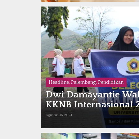
Headline
,
Palembang
,
Pendidikan
Dwi Damayantie Waki
KKNB Internasional 
Agustus 16, 2024