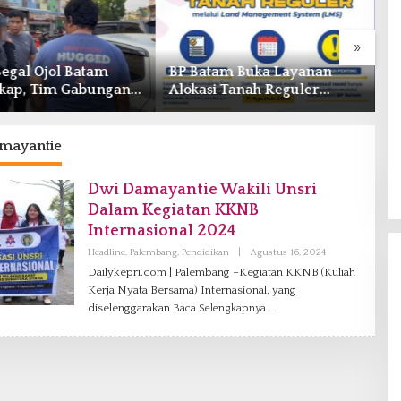
»
Begal Ojol Batam
BP Batam Buka Layanan
W
kap, Tim Gabungan
Alokasi Tanah Reguler
O
epri Bekuk Pelaku di
Berbasis Digital Melalui LMS
T
ng Dam
T
mayantie
Dwi Damayantie Wakili Unsri
Dalam Kegiatan KKNB
Internasional 2024
Headline
,
Palembang
,
Pendidikan
|
Agustus 16, 2024
O
L
Dailykepri.com | Palembang –Kegiatan KKNB (Kuliah
E
Kerja Nyata Bersama) Internasional, yang
H
R
diselenggarakan
Baca Selengkapnya
E
D
A
K
S
I