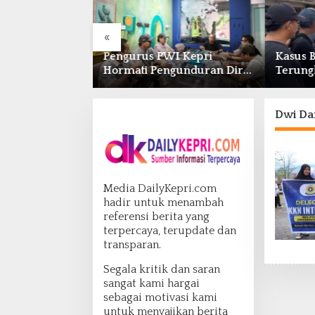
«
 dan BPOM
Pengurus PWI Kepri
Kasus 
ergi Pengawasan
Hormati Pengunduran Diri
Terung
bat dan
Anggota, Segera Koordinasi
Polda K
efarmasian
Administrasi ke Pusat
Simpa
Dwi Da
Media DailyKepri.com
hadir untuk menambah
referensi berita yang
terpercaya, terupdate dan
transparan.
Segala kritik dan saran
sangat kami hargai
sebagai motivasi kami
untuk menyajikan berita