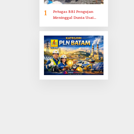
1
Petugas BBI Pengujan
Meninggal Dunia Usai
Dirawat di RSJKO Engku
Haji Daud