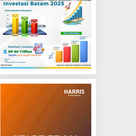
aspadai Modus Penipuan
Air Batam Hilir Lakukan
nline, Disdukcapil Batam
Pemeliharaan Control
egaskan Aktivasi IKD Wajib
Valve, Ini Daftar Area
atap Muka
Terdampak