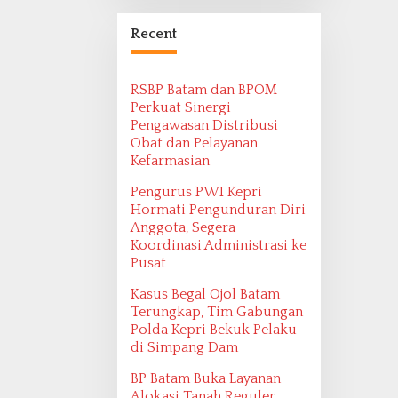
Bangsa Maritim
Ditemukan oleh
Recent
Ekspedisi Maritim
2022
RSBP Batam dan BPOM
Perkuat Sinergi
Pengawasan Distribusi
Obat dan Pelayanan
Kefarmasian
Pengurus PWI Kepri
Hormati Pengunduran Diri
Anggota, Segera
Koordinasi Administrasi ke
Pusat
Kasus Begal Ojol Batam
Terungkap, Tim Gabungan
Polda Kepri Bekuk Pelaku
di Simpang Dam
BP Batam Buka Layanan
Alokasi Tanah Reguler