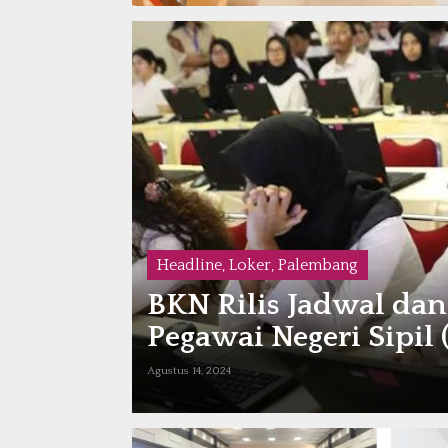
Headline
,
Loker
,
Palembang
BKN Rilis Jadwal dan
Pegawai Negeri Sipil
Agustus 14, 2024