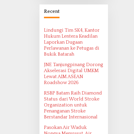
Bangsa Maritim
Ditemukan oleh
Recent
Ekspedisi Maritim
2022
Lindungi Tim SK4, Kantor
Hukum Lentera Keadilan
Laporkan Dugaan
Perlawanan ke Petugas di
Bukik Batarah
JNE Tanjungpinang Dorong
Akselerasi Digital UMKM
Lewat AIM ASEAN
Roadshow 2026
RSBP Batam Raih Diamond
Status dari World Stroke
Organization untuk
Penanganan Stroke
Berstandar Internasional
Pasokan Air Waduk
Nongsa Menyusut, Air