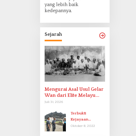
yang lebih baik
kedepannya.
Sejarah
Mengurai Asal Usul Gelar
Wan dari Elite Melayu
Hingga Populer di
Juli 31, 2026
Indonesia
Terbukti
Kejayaan
Indonesia pada
Oktober 8, 2022
Abad-9 Sebagai