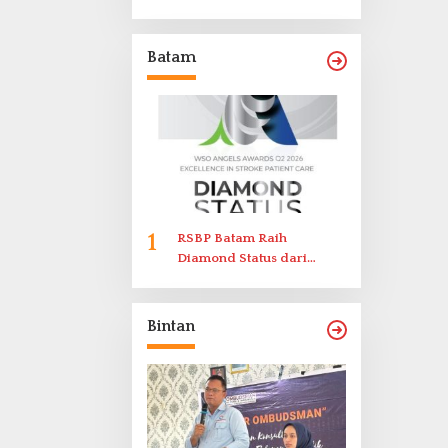
Laporkan Dugaan
Perlawanan ke Petugas di
Bukik Batarah
Batam
1
RSBP Batam Raih
Diamond Status dari
World Stroke Organization
untuk Penanganan Stroke
Berstandar Internasional
Bintan