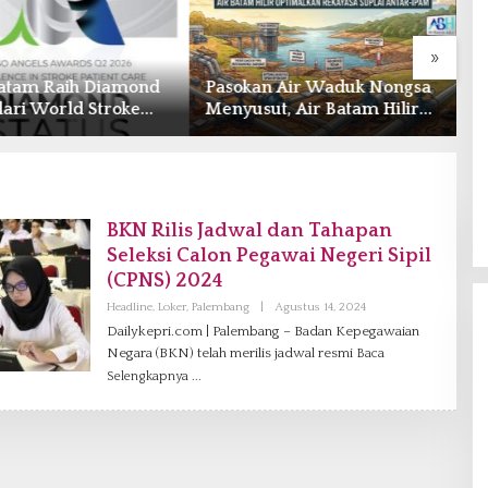
»
atam Raih Diamond
Pasokan Air Waduk Nongsa
B
dari World Stroke
Menyusut, Air Batam Hilir
B
ation untuk
Optimalkan Rekayasa Suplai
G
anan Stroke
Antar-IPAM
2
dar Internasional
T
BKN Rilis Jadwal dan Tahapan
Seleksi Calon Pegawai Negeri Sipil
(CPNS) 2024
Headline
,
Loker
,
Palembang
|
Agustus 14, 2024
O
L
Dailykepri.com | Palembang – Badan Kepegawaian
E
Negara (BKN) telah merilis jadwal resmi
Baca
H
R
Selengkapnya
E
D
A
K
S
I