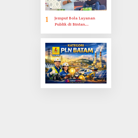
1
Jemput Bola Layanan
Publik di Bintan,
Ombudsman Kepri Serap
Keluhan Bansos hingga
Solar Nelayan