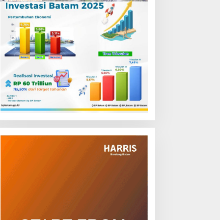
P Batam Resmi Buka
Sambut HUT RI, Grand
atam Prime International
Mercure Batam Centre
rassroot Football Festival
Gelar Promo Kuliner
026 di Stadion
‘Flavours of Nusantara’
emenggung Abdul Jamal