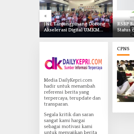
«
 SK4, Kantor
JNE Tanjungpinang Dorong
RSBP B
ra Keadilan
Akselerasi Digital UMKM
Status 
ugaan
Lewat AIM ASEAN
Organiz
e Petugas di
Roadshow 2026
Penang
h
Berstan
CPNS
Media DailyKepri.com
hadir untuk menambah
referensi berita yang
terpercaya, terupdate dan
transparan.
Segala kritik dan saran
sangat kami hargai
sebagai motivasi kami
untuk menyajikan berita