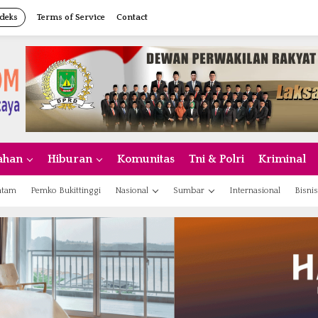
deks
Terms of Service
Contact
ahan
Hiburan
Komunitas
Tni & Polri
Kriminal
atam
Pemko Bukittinggi
Nasional
Sumbar
Internasional
Bisnis