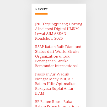
Bangsa Maritim
Ditemukan oleh
Recent
Ekspedisi Maritim
2022
JNE Tanjungpinang Dorong
Akselerasi Digital UMKM
Lewat AIM ASEAN
Roadshow 2026
RSBP Batam Raih Diamond
Status dari World Stroke
Organization untuk
Penanganan Stroke
Berstandar Internasional
Pasokan Air Waduk
Nongsa Menyusut, Air
Batam Hilir Optimalkan
Rekayasa Suplai Antar-
IPAM
BP Batam Resmi Buka
Batam Prime International