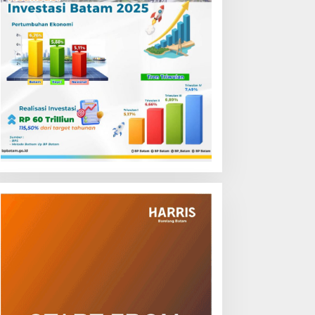
emput Bola Layanan Publik
RSBP Batam dan BPOM
i Bintan, Ombudsman
Perkuat Sinergi Pengawasan
epri Serap Keluhan Bansos
Distribusi Obat dan
ingga Solar Nelayan
Pelayanan Kefarmasian