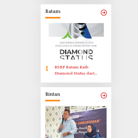
Memenuhi Undangan
Klarifikasi Polresta
Batam
Bukittinggi
1
RSBP Batam Raih
Diamond Status dari
World Stroke Organization
untuk Penanganan Stroke
Berstandar Internasional
Bintan