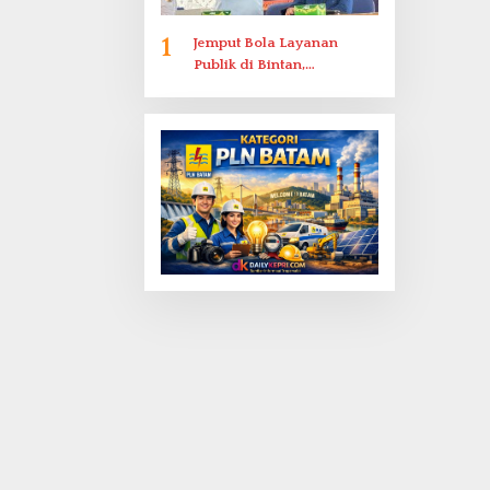
1
Jemput Bola Layanan
Publik di Bintan,
Ombudsman Kepri Serap
Keluhan Bansos hingga
Solar Nelayan