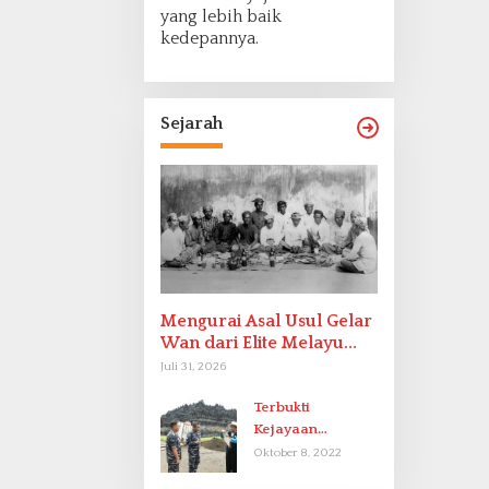
yang lebih baik
kedepannya.
Sejarah
Mengurai Asal Usul Gelar
Wan dari Elite Melayu
Hingga Populer di
Juli 31, 2026
Indonesia
Terbukti
Kejayaan
Indonesia pada
Oktober 8, 2022
Abad-9 Sebagai