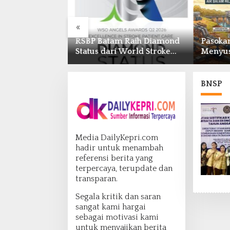
«
Raih Diamond
Pasokan Air Waduk Nongsa
BP Bat
World Stroke
Menyusut, Air Batam Hilir
Batam 
 untuk
Optimalkan Rekayasa Suplai
Grassro
Stroke
Antar-IPAM
2026 di
nternasional
Temeng
BNSP
Media DailyKepri.com
hadir untuk menambah
referensi berita yang
terpercaya, terupdate dan
transparan.
Segala kritik dan saran
sangat kami hargai
sebagai motivasi kami
untuk menyajikan berita