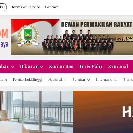
ks
Terms of Service
Contact
ahan
Hiburan
Komunitas
Tni & Polri
Kriminal
atam
Pemko Bukittinggi
Nasional
Sumbar
Internasional
Bisnis