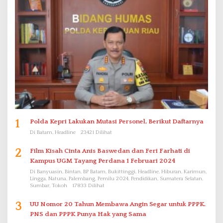
1
Polda Kepri Lakukan Mutasi Personel, Berikut Daftarnya
Di Batam, Headline
23421 Dilihat
2
Film Kisah Cinta Anis Baswedan dan Feri Farhati di
Kampus UGM Tayang Perdana 1 Februari 2024
Di Banyuasin, Bintan, BP Batam, Bukittinggi, Headline, Hiburan, Karimun,
Lingga, Natuna, Palembang, Pemilu 2024, Pendidikan, Sumatera Selatan,
Sumbar, Tokoh
17833 Dilihat
3
UU Nomor 20 Tahun Membawa Angin Segar untuk PPPK.
PNS dan PPPK Punya Hak yang Sama