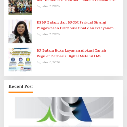
International Grassroot Football Festival 2026
di Stadion Temenggung Abdul Jamal
Agustus 7, 2026
RSBP Batam dan BPOM Perkuat Sinergi
Pengawasan Distribusi Obat dan Pelayanan
Kefarmasian
Agustus 7, 2026
BP Batam Buka Layanan Alokasi Tanah
Reguler Berbasis Digital Melalui LMS
Agustus 6, 2026
Recent Post