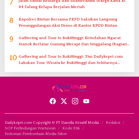
7
Jalan Santai Keluarga dan Silaturrahmi Warga Kana Rt
84 Talang Kelapa Berjalan Meriah
8
Kapolres Bintan Bersama FKPD Saksikan Langsung
Penanggulangan Aksi Demo di Kantor KPUD Bintan
9
Gathering and Tour to Bukittinggi: Keindahan Ngarai
Sianok Berlatar Gunung Merapi dan Singgalang (Bagian
2)
10
Gathering and Tour to Bukittinggi: Tim Dailykepri.com
Lakukan Tour Wisata ke Bukittinggi dan Sekitarnya
(Bagian 1)
Dailykepri.com Copyright © PT Danella Kreatif Media
Redaksi
SOP Perlindungan Wartawan
Kode Etik
Pedoman Pemberitaan Media Siber