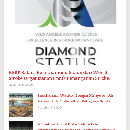
RSBP Batam Raih Diamond Status dari World
Stroke Organization untuk Penanganan Stroke
Berstandar Internasional
Agustus 8, 2026
Pasokan Air Waduk Nongsa Menyusut, Air
Batam Hilir Optimalkan Rekayasa Suplai
Antar-IPAM
Agustus 8, 2026
BP Batam Resmi Buka Batam Prime