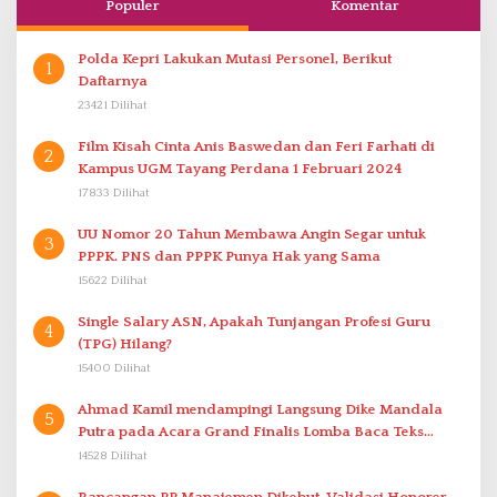
Populer
Komentar
Polda Kepri Lakukan Mutasi Personel, Berikut
1
Daftarnya
23421 Dilihat
Film Kisah Cinta Anis Baswedan dan Feri Farhati di
2
Kampus UGM Tayang Perdana 1 Februari 2024
17833 Dilihat
UU Nomor 20 Tahun Membawa Angin Segar untuk
3
PPPK. PNS dan PPPK Punya Hak yang Sama
15622 Dilihat
Single Salary ASN, Apakah Tunjangan Profesi Guru
4
(TPG) Hilang?
15400 Dilihat
Ahmad Kamil mendampingi Langsung Dike Mandala
5
Putra pada Acara Grand Finalis Lomba Baca Teks
Proklamasi Mirip Bung Karno di Bali
14528 Dilihat