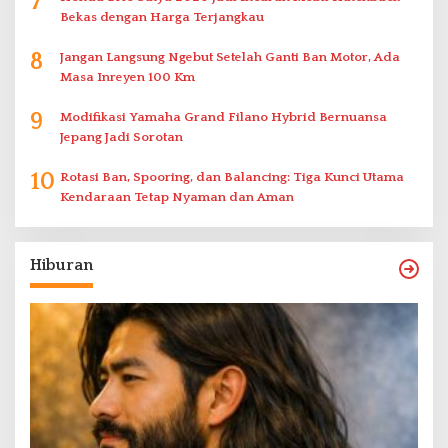
7
Bekas dengan Harga Terjangkau
8
Jangan Langsung Ngebut Setelah Ganti Ban Motor, Ada
Masa Inreyen 100 Km
9
Modifikasi Yamaha Grand Filano Hybrid Bernuansa
Jepang Jadi Sorotan
10
Rotasi Ban, Spooring, dan Balancing: Tiga Kunci Utama
Kendaraan Tetap Nyaman dan Aman
Hiburan