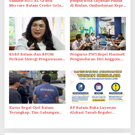
Sambut HUT RI, Grand
Jemput Bola Layanan Publik
Mercure Batam Centre Gelar
di Bintan, Ombudsman Kepri
Promo Kuliner ‘Flavours of
Serap Keluhan Bansos hingga
Nusantara’
Solar Nelayan
RSBP Batam dan BPOM
Pengurus PWI Kepri Hormati
Perkuat Sinergi Pengawasan
Pengunduran Diri Anggota,
Distribusi Obat dan
Segera Koordinasi
Pelayanan Kefarmasian
Administrasi ke Pusat
Kasus Begal Ojol Batam
BP Batam Buka Layanan
Terungkap, Tim Gabungan
Alokasi Tanah Reguler
Polda Kepri Bekuk Pelaku di
Berbasis Digital Melalui LMS
Simpang Dam