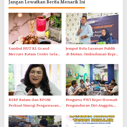
Jangan Lewatkan Berita Menarik Ini
Sambut HUT RI, Grand
Jemput Bola Layanan Publik
Mercure Batam Centre Gelar
di Bintan, Ombudsman Kepri
Promo Kuliner ‘Flavours of
Serap Keluhan Bansos hingga
Nusantara’
Solar Nelayan
RSBP Batam dan BPOM
Pengurus PWI Kepri Hormati
Perkuat Sinergi Pengawasan
Pengunduran Diri Anggota,
Distribusi Obat dan
Segera Koordinasi
Pelayanan Kefarmasian
Administrasi ke Pusat