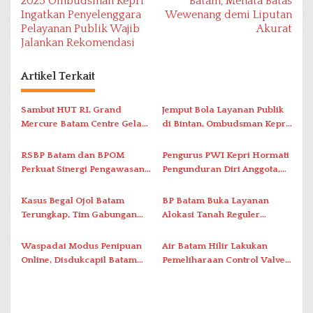
2025 Ombudsman Kepri
Batam, Menata Batas
v
Ingatkan Penyelenggara
Wewenang demi Liputan
Pelayanan Publik Wajib
Akurat
i
Jalankan Rekomendasi
g
a
Artikel Terkait
s
i
Sambut HUT RI, Grand
Jemput Bola Layanan Publik
Mercure Batam Centre Gelar
di Bintan, Ombudsman Kepri
p
Promo Kuliner ‘Flavours of
Serap Keluhan Bansos hingga
o
Nusantara’
Solar Nelayan
RSBP Batam dan BPOM
Pengurus PWI Kepri Hormati
s
Perkuat Sinergi Pengawasan
Pengunduran Diri Anggota,
Distribusi Obat dan
Segera Koordinasi
Pelayanan Kefarmasian
Administrasi ke Pusat
Kasus Begal Ojol Batam
BP Batam Buka Layanan
Terungkap, Tim Gabungan
Alokasi Tanah Reguler
Polda Kepri Bekuk Pelaku di
Berbasis Digital Melalui LMS
Simpang Dam
Waspadai Modus Penipuan
Air Batam Hilir Lakukan
Online, Disdukcapil Batam
Pemeliharaan Control Valve,
Tegaskan Aktivasi IKD Wajib
Ini Daftar Area Terdampak
Tatap Muka