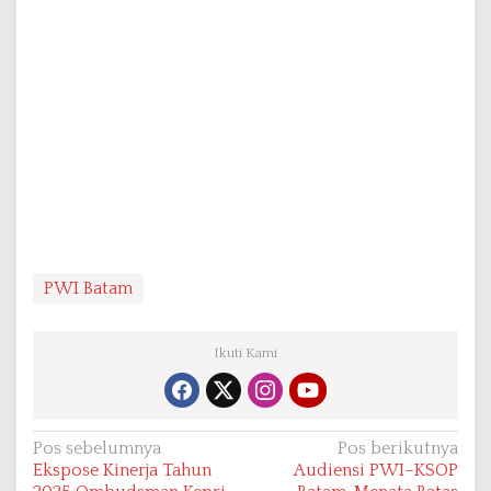
PWI Batam
Ikuti Kami
N
Pos sebelumnya
Pos berikutnya
Ekspose Kinerja Tahun
Audiensi PWI–KSOP
a