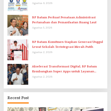
Agustus 6, 2026
BP Batam Perkuat Penataan Administrasi
Pertanahan dan Pemanfaatan Ruang Laut
Agustus 5, 2026
BP Batam Komitmen Siapkan Generasi Unggul
Lewat Sekolah Terintegrasi Merah Putih
Agustus 2, 2026
Akselerasi Transformasi Digital, BP Batam
Kembangkan Super Apps untuk Layanan
Terpadu
Agustus 2, 2026
Recent Post