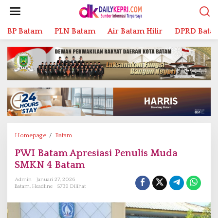
L
e
w
BP Batam
PLN Batam
Air Batam Hilir
DPRD Bata
a
t
i
k
e
k
o
n
t
e
n
Homepage
/
Batam
P
W
PWI Batam Apresiasi Penulis Muda
I
SMKN 4 Batam
B
a
Admin
Januari 27, 2026
t
Batam
,
Headline
5739 Dilihat
a
m
A