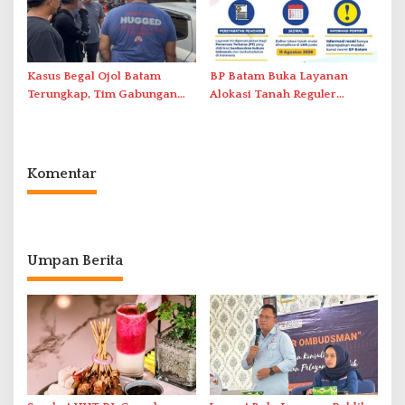
Kasus Begal Ojol Batam
BP Batam Buka Layanan
Terungkap, Tim Gabungan
Alokasi Tanah Reguler
Polda Kepri Bekuk Pelaku di
Berbasis Digital Melalui LMS
Simpang Dam
Komentar
Umpan Berita