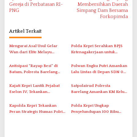
v
Gereja di Perbatasan RI-
Membersihkan Daerah
PNG
Simpang Dam Bersama
i
Forkopimda
g
a
Artikel Terkait
s
i
Mengurai Asal Usul Gelar
Polda Kepri Serahkan BPJS
Wan dari Elite Melayu
Ketenagakerjaan untuk
p
Hingga Populer di Indonesia
Pegawai Honorer
o
Antisipasi “Rayap Besi” di
Polwan Engku Putri Amankan
s
Batam, Polresta Barelang
Lalu Lintas di Depan SDN 001
Gelar Patroli Sinergitas Lintas
Sungai Panas
Instansi
Kajati Kepri Lantik Pejabat
Satpolairud Polresta
Eselon IV, Tekankan
Barelang Amankan KM Kelud
Integritas dan
di Pelabuhan Batam
Profesionalisme
Kapolda Kepri Tekankan
Polda Kepri Ungkap
Peran Strategis Humas Polri
Penyelundupan 100 Ribu
dalam Era Digital
Benih Lobster di Batam