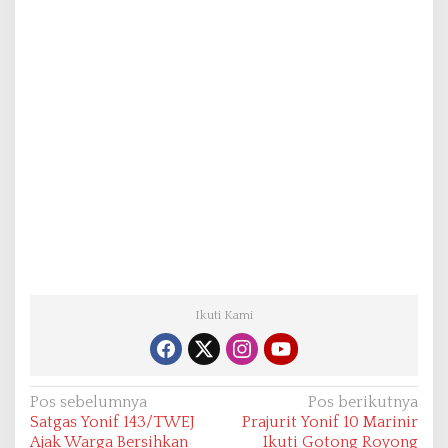
Ikuti Kami
N
Pos sebelumnya
Pos berikutnya
Satgas Yonif 143/TWEJ
Prajurit Yonif 10 Marinir
a
Ajak Warga Bersihkan
Ikuti Gotong Royong