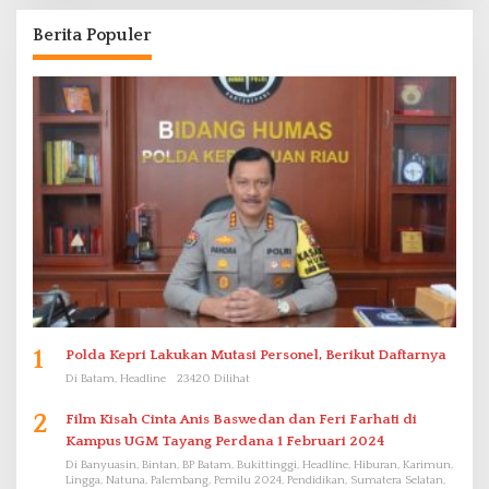
Berita Populer
1
Polda Kepri Lakukan Mutasi Personel, Berikut Daftarnya
Di Batam, Headline
23420 Dilihat
2
Film Kisah Cinta Anis Baswedan dan Feri Farhati di
Kampus UGM Tayang Perdana 1 Februari 2024
Di Banyuasin, Bintan, BP Batam, Bukittinggi, Headline, Hiburan, Karimun,
Lingga, Natuna, Palembang, Pemilu 2024, Pendidikan, Sumatera Selatan,