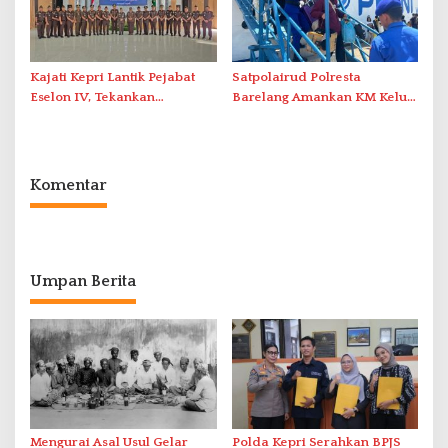
Kajati Kepri Lantik Pejabat
Satpolairud Polresta
Eselon IV, Tekankan
Barelang Amankan KM Kelud
Integritas dan
di Pelabuhan Batam
Profesionalisme
Komentar
Umpan Berita
Mengurai Asal Usul Gelar
Polda Kepri Serahkan BPJS