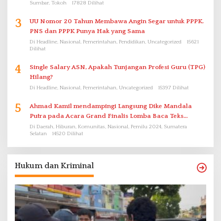
Sumbar, Tokoh
17828 Dilihat
3
UU Nomor 20 Tahun Membawa Angin Segar untuk PPPK.
PNS dan PPPK Punya Hak yang Sama
Di Headline, Nasional, Pemerintahan, Pendidikan, Uncategorized
15621
Dilihat
4
Single Salary ASN, Apakah Tunjangan Profesi Guru (TPG)
Hilang?
Di Headline, Nasional, Pemerintahan, Uncategorized
15397 Dilihat
5
Ahmad Kamil mendampingi Langsung Dike Mandala
Putra pada Acara Grand Finalis Lomba Baca Teks
Proklamasi Mirip Bung Karno di Bali
Di Daerah, Hiburan, Komunitas, Nasional, Pemilu 2024, Sumatera
Selatan
14520 Dilihat
Hukum dan Kriminal