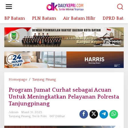
L
e
w
BP Batam
PLN Batam
Air Batam Hilir
DPRD Bata
a
t
i
k
e
k
o
n
t
e
n
Homepage
/
Tanjung Pinang
P
r
Program Jumat Curhat sebagai Acuan
o
Untuk Meningkatkan Pelayanan Polresta
g
r
Tanjungpinang
a
Admin
Maret 31, 2023
m
Tanjung Pinang
,
Tni & Polri
667 Dilihat
J
u