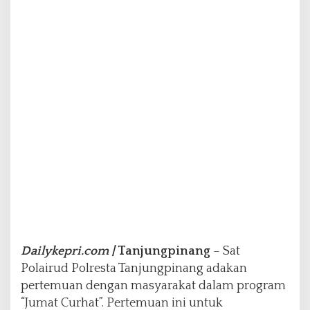
n
t
u
k
M
e
n
i
n
g
k
a
t
k
a
n
P
e
Dailykepri.com |
Tanjungpinang
– Sat
l
a
Polairud Polresta Tanjungpinang adakan
y
pertemuan dengan masyarakat dalam program
a
“Jumat Curhat”. Pertemuan ini untuk
n