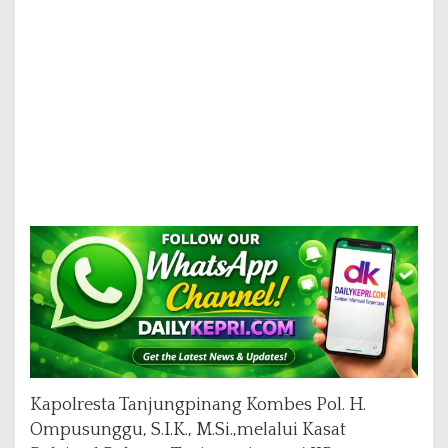
g
Kapolresta Tanjungpinang Kombes Pol. H.
Ompusunggu, S.I.K., M.Si.,melalui Kasat