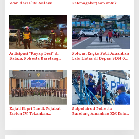
Wan dari Elite Melayu
Ketenagakerjaan untuk
Hingga Populer di Indonesia
Pegawai Honorer
Antisipasi “Rayap Besi” di
Polwan Engku Putri Amankan
Batam, Polresta Barelang
Lalu Lintas di Depan SDN 001
Gelar Patroli Sinergitas Lintas
Sungai Panas
Instansi
Kajati Kepri Lantik Pejabat
Satpolairud Polresta
Eselon IV, Tekankan
Barelang Amankan KM Kelud
Integritas dan
di Pelabuhan Batam
Profesionalisme