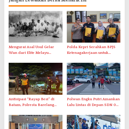
Mengurai Asal Usul Gelar
Polda Kepri Serahkan BPJS
Wan dari Elite Melayu
Ketenagakerjaan untuk
Hingga Populer di Indonesia
Pegawai Honorer
Antisipasi “Rayap Besi” di
Polwan Engku Putri Amankan
Batam, Polresta Barelang
Lalu Lintas di Depan SDN 001
Gelar Patroli Sinergitas Lintas
Sungai Panas
Instansi