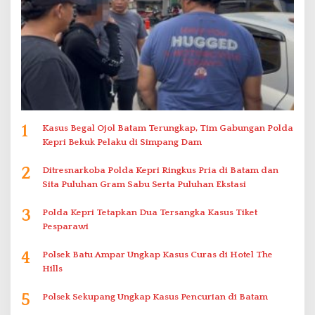
1
Kasus Begal Ojol Batam Terungkap, Tim Gabungan Polda
Kepri Bekuk Pelaku di Simpang Dam
2
Ditresnarkoba Polda Kepri Ringkus Pria di Batam dan
Sita Puluhan Gram Sabu Serta Puluhan Ekstasi
3
Polda Kepri Tetapkan Dua Tersangka Kasus Tiket
Pesparawi
4
Polsek Batu Ampar Ungkap Kasus Curas di Hotel The
Hills
5
Polsek Sekupang Ungkap Kasus Pencurian di Batam