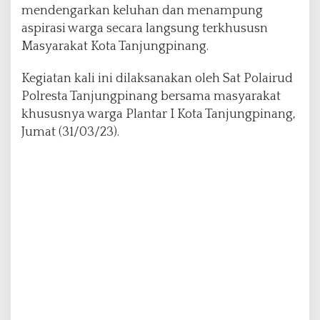
mendengarkan keluhan dan menampung
a
n
aspirasi warga secara langsung terkhususn
P
Masyarakat Kota Tanjungpinang.
o
l
Kegiatan kali ini dilaksanakan oleh Sat Polairud
r
Polresta Tanjungpinang bersama masyarakat
e
s
khususnya warga Plantar I Kota Tanjungpinang,
t
Jumat (31/03/23).
a
T
a
n
j
u
n
g
p
i
n
a
n