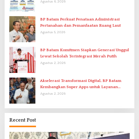
Agustus 6, 2026
BP Batam Perkuat Penataan Administrasi
Pertanahan dan Pemanfaatan Ruang Laut
Agustus 5, 2026
BP Batam Komitmen Siapkan Generasi Unggul
Lewat Sekolah Terintegrasi Merah Putih
Agustus 2, 2026
Akselerasi Transformasi Digital, BP Batam
Kembangkan Super Apps untuk Layanan
Terpadu
Agustus 2, 2026
Recent Post