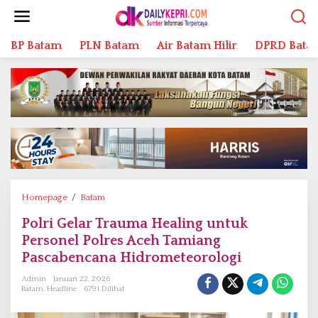
L
e
w
BP Batam
PLN Batam
Air Batam Hilir
DPRD Bata
a
t
i
k
e
k
o
n
t
e
n
Homepage
/
Batam
P
o
Polri Gelar Trauma Healing untuk
l
Personel Polres Aceh Tamiang
r
i
Pascabencana Hidrometeorologi
G
Admin
Januari 22, 2026
e
Batam
,
Headline
6791 Dilihat
l
a