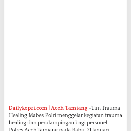
s
o
n
e
l
P
o
l
r
e
s
A
c
e
h
T
a
m
i
Dailykepri.com | Aceh Tamiang
–Tim Trauma
a
Healing Mabes Polri menggelar kegiatan trauma
n
healing dan pendampingan bagi personel
g
Polres Aceh Tamiang pada Rabu, 21 Januari
P