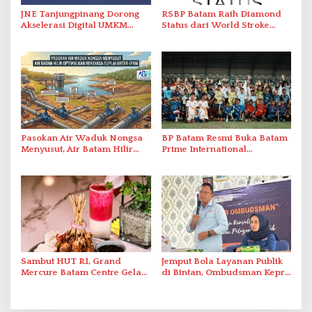
JNE Tanjungpinang Dorong
RSBP Batam Raih Diamond
Akselerasi Digital UMKM
Status dari World Stroke
Lewat AIM ASEAN Roadshow
Organization untuk
2026
Penanganan Stroke
Berstandar Internasional
Pasokan Air Waduk Nongsa
BP Batam Resmi Buka Batam
Menyusut, Air Batam Hilir
Prime International
Optimalkan Rekayasa Suplai
Grassroot Football Festival
Antar-IPAM
2026 di Stadion Temenggung
Abdul Jamal
Sambut HUT RI, Grand
Jemput Bola Layanan Publik
Mercure Batam Centre Gelar
di Bintan, Ombudsman Kepri
Promo Kuliner ‘Flavours of
Serap Keluhan Bansos hingga
Nusantara’
Solar Nelayan