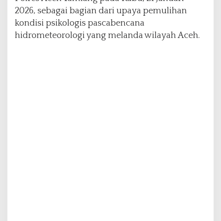
a
2026, sebagai bagian dari upaya pemulihan
s
kondisi psikologis pascabencana
c
hidrometeorologi yang melanda wilayah Aceh.
a
b
e
n
c
a
n
a
H
i
d
r
o
m
e
t
e
o
r