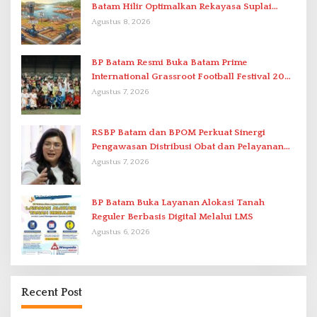
Batam Hilir Optimalkan Rekayasa Suplai
Antar-IPAM
Agustus 8, 2026
BP Batam Resmi Buka Batam Prime
International Grassroot Football Festival 2026
di Stadion Temenggung Abdul Jamal
Agustus 7, 2026
RSBP Batam dan BPOM Perkuat Sinergi
Pengawasan Distribusi Obat dan Pelayanan
Kefarmasian
Agustus 7, 2026
BP Batam Buka Layanan Alokasi Tanah
Reguler Berbasis Digital Melalui LMS
Agustus 6, 2026
Recent Post