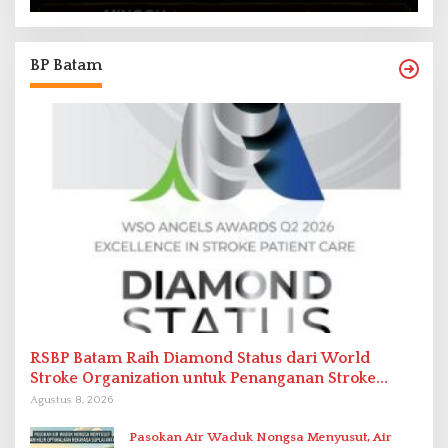
BP Batam
RSBP Batam Raih Diamond Status dari World
Stroke Organization untuk Penanganan Stroke
Berstandar Internasional
Agustus 8, 2026
Pasokan Air Waduk Nongsa Menyusut, Air