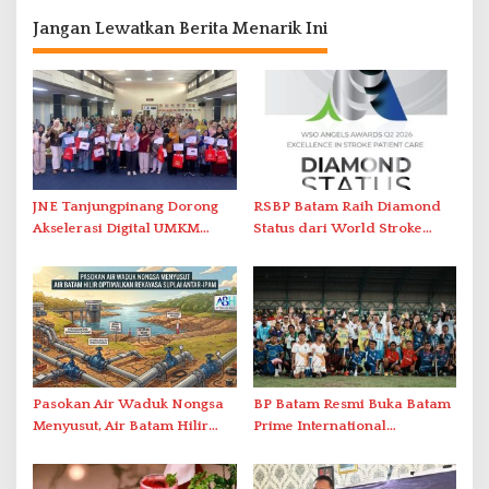
Jangan Lewatkan Berita Menarik Ini
JNE Tanjungpinang Dorong
RSBP Batam Raih Diamond
Akselerasi Digital UMKM
Status dari World Stroke
Lewat AIM ASEAN Roadshow
Organization untuk
2026
Penanganan Stroke
Berstandar Internasional
Pasokan Air Waduk Nongsa
BP Batam Resmi Buka Batam
Menyusut, Air Batam Hilir
Prime International
Optimalkan Rekayasa Suplai
Grassroot Football Festival
Antar-IPAM
2026 di Stadion Temenggung