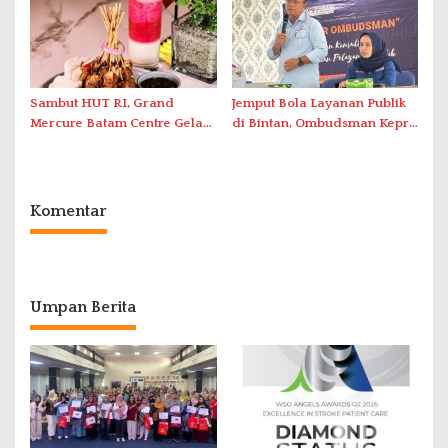
Abdul Jamal
Sambut HUT RI, Grand
Jemput Bola Layanan Publik
Mercure Batam Centre Gelar
di Bintan, Ombudsman Kepri
Promo Kuliner ‘Flavours of
Serap Keluhan Bansos hingga
Nusantara’
Solar Nelayan
Komentar
Umpan Berita