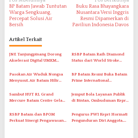
N
BP Batam Jawab Tuntutan
Buku Rasa Bhayangkara
a
Warga Sengkuang,
Nusantara Versi Inggris
v
Percepat Solusi Air
Resmi Dipamerkan di
Bersih
Paviliun Indonesia Davos
i
g
Artikel Terkait
a
s
JNE Tanjungpinang Dorong
RSBP Batam Raih Diamond
i
Akselerasi Digital UMKM
Status dari World Stroke
Lewat AIM ASEAN Roadshow
Organization untuk
p
2026
Penanganan Stroke
Pasokan Air Waduk Nongsa
BP Batam Resmi Buka Batam
o
Berstandar Internasional
Menyusut, Air Batam Hilir
Prime International
s
Optimalkan Rekayasa Suplai
Grassroot Football Festival
Antar-IPAM
2026 di Stadion Temenggung
Sambut HUT RI, Grand
Jemput Bola Layanan Publik
Abdul Jamal
Mercure Batam Centre Gelar
di Bintan, Ombudsman Kepri
Promo Kuliner ‘Flavours of
Serap Keluhan Bansos hingga
Nusantara’
Solar Nelayan
RSBP Batam dan BPOM
Pengurus PWI Kepri Hormati
Perkuat Sinergi Pengawasan
Pengunduran Diri Anggota,
Distribusi Obat dan
Segera Koordinasi
Pelayanan Kefarmasian
Administrasi ke Pusat