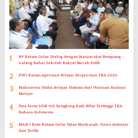
1
BP Batam Gelar Dialog dengan Masyarakat Rempang –
Galang Bahas Sekolah Rakyat Merah Putih
2
PWI Batam Apresiasi Pelajar Berprestasi TKA 2026
3
Mahasiswa Uniba Belajar Hukum dari Warisan Budaya
Melayu
4
Dua Siswi SDN 012 Bengkong Raih Nilai Tertinggi TKA
Bahasa Indonesia
5
MAN 1 Kota Batam Gelar Ujian Madrasah, Siswa Antusias
dan Tertib