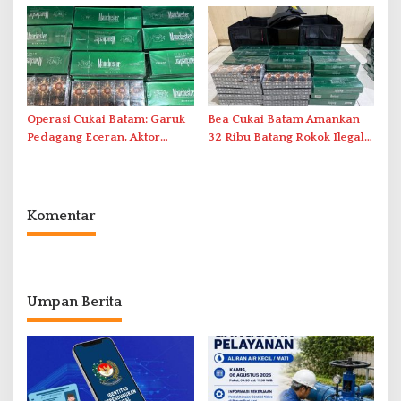
Duriangkang
Operasi Cukai Batam: Garuk
Bea Cukai Batam Amankan
Pedagang Eceran, Aktor
32 Ribu Batang Rokok Ilegal
Intelektual Rokok Ilegal Tak
dalam Operasi Cukai
Tersentuh?
Komentar
Umpan Berita