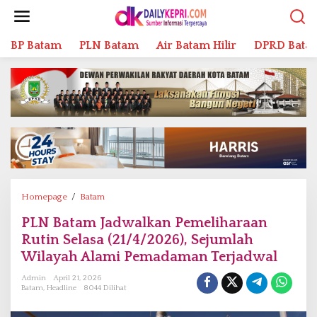
L
e
w
BP Batam
PLN Batam
Air Batam Hilir
DPRD Bata
a
t
i
k
e
k
o
n
t
e
n
Homepage
/
Batam
P
L
PLN Batam Jadwalkan Pemeliharaan
N
Rutin Selasa (21/4/2026), Sejumlah
B
a
Wilayah Alami Pemadaman Terjadwal
t
Admin
April 21, 2026
a
Batam
,
Headline
8044 Dilihat
m
J