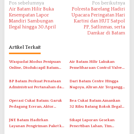
N
Pos sebelumnya
Pos berikutnya
Air Batam Hilir Buka
Polresta Barelang Hadiri
a
Kesempatan Lapor
Upacara Peringatan Hari
v
Mandiri Sambungan
Kartini dan HUT Satpol
Ilegal hingga 30 April
PP, Satlinmas, serta
i
Damkar di Batam
g
a
Artikel Terkait
s
i
Waspadai Modus Penipuan
Air Batam Hilir Lakukan
Online, Disdukcapil Batam
Pemeliharaan Control Valve,
p
Tegaskan Aktivasi IKD Wajib
Ini Daftar Area Terdampak
o
Tatap Muka
BP Batam Perkuat Penataan
Dari Batam Centre Hingga
s
Administrasi Pertanahan dan
Nagoya, Aliran Air Terganggu
Pemanfaatan Ruang Laut
Akibat Listrik Padam di IPA
Duriangkang
Operasi Cukai Batam: Garuk
Bea Cukai Batam Amankan
Pedagang Eceran, Aktor
32 Ribu Batang Rokok Ilegal
Intelektual Rokok Ilegal Tak
dalam Operasi Cukai
Tersentuh?
JNE Batam Hadirkan
Sikapi Laporan Gesekan
Layanan Pengiriman Paket ke
Penertiban Lahan, Tim
Singapura Mulai Rp100 Ribu
Hukum Terlapor Memenuhi