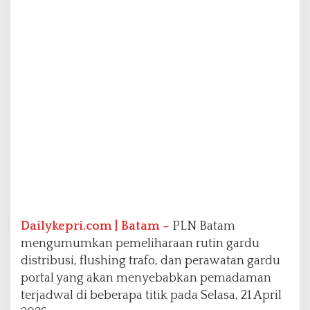
t
i
n
S
e
l
a
s
a
(
2
1
/
4
/
2
0
Dailykepri.com | Batam –
PLN Batam
2
mengumumkan pemeliharaan rutin gardu
6
distribusi, flushing trafo, dan perawatan gardu
)
portal yang akan menyebabkan pemadaman
,
S
terjadwal di beberapa titik pada Selasa, 21 April
e