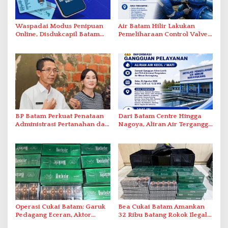
Waspadai Modus Penipuan
Air Batam Hilir Lakukan
Online, Disdukcapil Batam
Pemeliharaan Control Valve,
Tegaskan Aktivasi IKD Wajib
Ini Daftar Area Terdampak
Tatap Muka
BP Batam Perkuat Penataan
Dari Batam Centre Hingga
Administrasi Pertanahan dan
Nagoya, Aliran Air Terganggu
Pemanfaatan Ruang Laut
Akibat Listrik Padam di IPA
Duriangkang
Operasi Cukai Batam: Garuk
Bea Cukai Batam Amankan
Pedagang Eceran, Aktor
32 Ribu Batang Rokok Ilegal
Intelektual Rokok Ilegal Tak
dalam Operasi Cukai