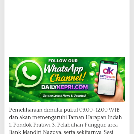
d
a
m
a
n
T
e
r
j
a
d
w
a
l
Pemeliharaan dimulai pukul 09.00–12.00 WIB
dan akan memengaruhi Taman Harapan Indah
1, Pondok Pratiwi 3, Pelabuhan Punggur, area
Bank Mandiri Nagoya, serta sekitarnya. Sesi