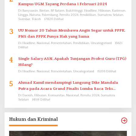
Kampus UGM Tayang Perdana 1 Februari 2024
Di Banyuasin, Bintan, BP Batam, Bukittinggi, Headline, Hiburan, Karimun,
Lingga, Natuna, Palembang, Pemilu 2024, Pendidikan, Sumatera Selatan,
Sumbar, Tokoh
17826 Dilihat
3
UU Nomor 20 Tahun Membawa Angin Segar untuk PPPK.
PNS dan PPPK Punya Hak yang Sama
Di Headline, Nasional, Pemerintahan, Pendidikan, Uncategorized
15621
Dilihat
4
Single Salary ASN, Apakah Tunjangan Profesi Guru (TPG)
Hilang?
Di Headline, Nasional, Pemerintahan, Uncategorized
15396 Dilihat
5
Ahmad Kamil mendampingi Langsung Dike Mandala
Putra pada Acara Grand Finalis Lomba Baca Teks
Proklamasi Mirip Bung Karno di Bali
Di Daerah, Hiburan, Komunitas, Nasional, Pemilu 2024, Sumatera
Selatan
14518 Dilihat
Hukum dan Kriminal