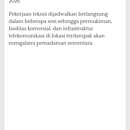
2026.
j
u
Pekerjaan teknis dijadwalkan berlangsung
m
dalam beberapa sesi sehingga permukiman,
l
a
fasilitas komersial, dan infrastruktur
h
telekomunikasi di lokasi terdampak akan
W
mengalami pemadaman sementara.
i
l
a
y
a
h
A
l
a
m
i
P
e
m
a