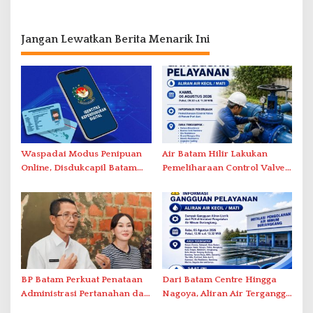
Jangan Lewatkan Berita Menarik Ini
Waspadai Modus Penipuan
Air Batam Hilir Lakukan
Online, Disdukcapil Batam
Pemeliharaan Control Valve,
Tegaskan Aktivasi IKD Wajib
Ini Daftar Area Terdampak
Tatap Muka
BP Batam Perkuat Penataan
Dari Batam Centre Hingga
Administrasi Pertanahan dan
Nagoya, Aliran Air Terganggu
Pemanfaatan Ruang Laut
Akibat Listrik Padam di IPA