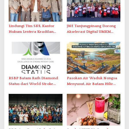
Lindungi Tim SK4, Kantor
JNE Tanjungpinang Dorong
Hukum Lentera Keadilan
Akselerasi Digital UMKM
Laporkan Dugaan
Lewat AIM ASEAN Roadshow
Perlawanan ke Petugas di
2026
Bukik Batarah
RSBP Batam Raih Diamond
Pasokan Air Waduk Nongsa
Status dari World Stroke
Menyusut, Air Batam Hilir
Organization untuk
Optimalkan Rekayasa Suplai
Penanganan Stroke
Antar-IPAM
Berstandar Internasional