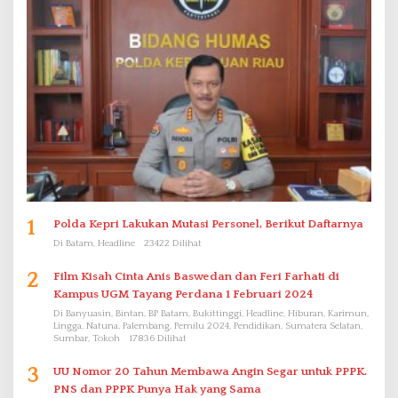
1
Polda Kepri Lakukan Mutasi Personel, Berikut Daftarnya
Di Batam, Headline
23422 Dilihat
2
Film Kisah Cinta Anis Baswedan dan Feri Farhati di
Kampus UGM Tayang Perdana 1 Februari 2024
Di Banyuasin, Bintan, BP Batam, Bukittinggi, Headline, Hiburan, Karimun,
Lingga, Natuna, Palembang, Pemilu 2024, Pendidikan, Sumatera Selatan,
Sumbar, Tokoh
17836 Dilihat
3
UU Nomor 20 Tahun Membawa Angin Segar untuk PPPK.
PNS dan PPPK Punya Hak yang Sama