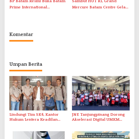
BP Batam Resmi Buka Batam
Sambut HUT RI, Grand
Prime International
Mercure Batam Centre Gelar
Grassroot Football Festival
Promo Kuliner ‘Flavours of
2026 di Stadion Temenggung
Nusantara’
Abdul Jamal
Komentar
Umpan Berita
Lindungi Tim SK4, Kantor
JNE Tanjungpinang Dorong
Hukum Lentera Keadilan
Akselerasi Digital UMKM
Laporkan Dugaan
Lewat AIM ASEAN Roadshow
Perlawanan ke Petugas di
2026
Bukik Batarah