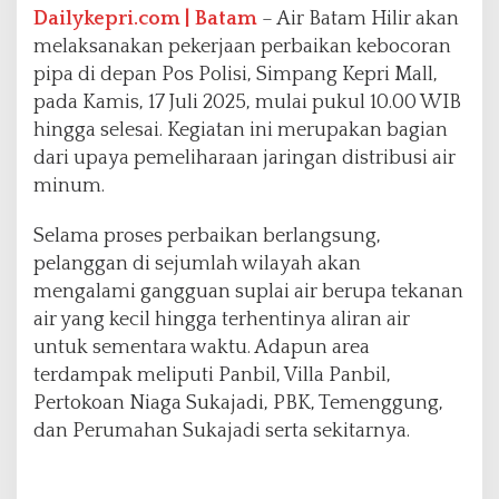
r
Dailykepri.com | Batam
– Air Batam Hilir akan
T
melaksanakan pekerjaan perbaikan kebocoran
e
pipa di depan Pos Polisi, Simpang Kepri Mall,
r
pada Kamis, 17 Juli 2025, mulai pukul 10.00 WIB
g
a
hingga selesai. Kegiatan ini merupakan bagian
n
dari upaya pemeliharaan jaringan distribusi air
g
minum.
g
u
Selama proses perbaikan berlangsung,
S
e
pelanggan di sejumlah wilayah akan
m
mengalami gangguan suplai air berupa tekanan
e
air yang kecil hingga terhentinya aliran air
n
untuk sementara waktu. Adapun area
t
a
terdampak meliputi Panbil, Villa Panbil,
r
Pertokoan Niaga Sukajadi, PBK, Temenggung,
a
dan Perumahan Sukajadi serta sekitarnya.