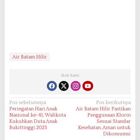
Air Batam Hilir
Ikuti Kami
N
Pos sebelumnya
Pos berikutnya
Peringatan Hari Anak
Air Batam Hilir Pastikan
a
Nasional ke-41, Walikota
Penggunaan Klorin
v
Kukuhkan Duta Anak
Sesuai Standar
Bukittinggi 2025
Kesehatan, Aman untuk
i
Dikonsumsi
g