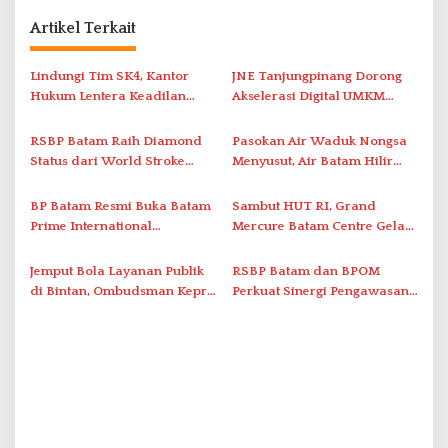
a
Artikel Terkait
s
i
Lindungi Tim SK4, Kantor
JNE Tanjungpinang Dorong
Hukum Lentera Keadilan
Akselerasi Digital UMKM
p
Laporkan Dugaan
Lewat AIM ASEAN Roadshow
o
Perlawanan ke Petugas di
2026
RSBP Batam Raih Diamond
Pasokan Air Waduk Nongsa
s
Bukik Batarah
Status dari World Stroke
Menyusut, Air Batam Hilir
Organization untuk
Optimalkan Rekayasa Suplai
Penanganan Stroke
Antar-IPAM
BP Batam Resmi Buka Batam
Sambut HUT RI, Grand
Berstandar Internasional
Prime International
Mercure Batam Centre Gelar
Grassroot Football Festival
Promo Kuliner ‘Flavours of
2026 di Stadion Temenggung
Nusantara’
Jemput Bola Layanan Publik
RSBP Batam dan BPOM
Abdul Jamal
di Bintan, Ombudsman Kepri
Perkuat Sinergi Pengawasan
Serap Keluhan Bansos hingga
Distribusi Obat dan
Solar Nelayan
Pelayanan Kefarmasian