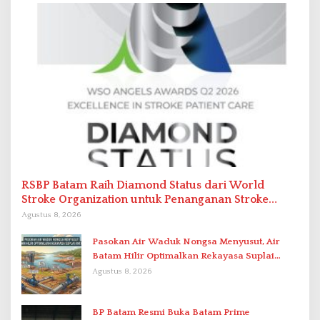
RSBP Batam Raih Diamond Status dari World
Stroke Organization untuk Penanganan Stroke
Berstandar Internasional
Agustus 8, 2026
Pasokan Air Waduk Nongsa Menyusut, Air
Batam Hilir Optimalkan Rekayasa Suplai
Antar-IPAM
Agustus 8, 2026
BP Batam Resmi Buka Batam Prime