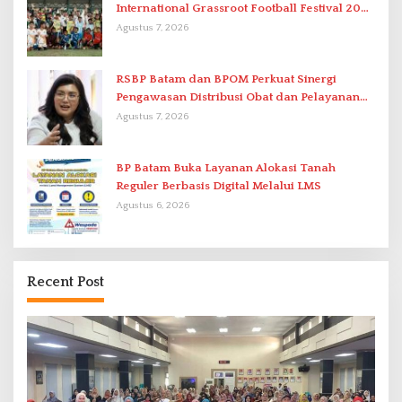
International Grassroot Football Festival 2026
di Stadion Temenggung Abdul Jamal
Agustus 7, 2026
RSBP Batam dan BPOM Perkuat Sinergi
Pengawasan Distribusi Obat dan Pelayanan
Kefarmasian
Agustus 7, 2026
BP Batam Buka Layanan Alokasi Tanah
Reguler Berbasis Digital Melalui LMS
Agustus 6, 2026
Recent Post