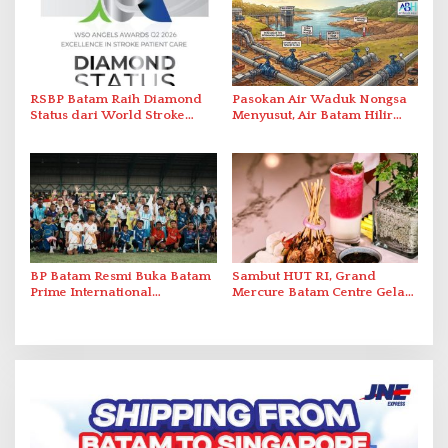
RSBP Batam Raih Diamond
Pasokan Air Waduk Nongsa
Status dari World Stroke
Menyusut, Air Batam Hilir
Organization untuk
Optimalkan Rekayasa Suplai
Penanganan Stroke
Antar-IPAM
Berstandar Internasional
BP Batam Resmi Buka Batam
Sambut HUT RI, Grand
Prime International
Mercure Batam Centre Gelar
Grassroot Football Festival
Promo Kuliner ‘Flavours of
2026 di Stadion Temenggung
Nusantara’
Abdul Jamal