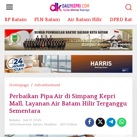
L
e
w
BP Batam
PLN Batam
Air Batam Hilir
DPRD Bata
a
t
i
k
e
k
o
n
t
e
n
Homepage
/
Advertisement
P
e
Perbaikan Pipa Air di Simpang Kepri
r
Mall, Layanan Air Batam Hilir Terganggu
b
a
Sementara
i
Redaksi
Juli 17, 2025
k
Advertisement
,
Batam
,
Headline
4101 Dilihat
a
n