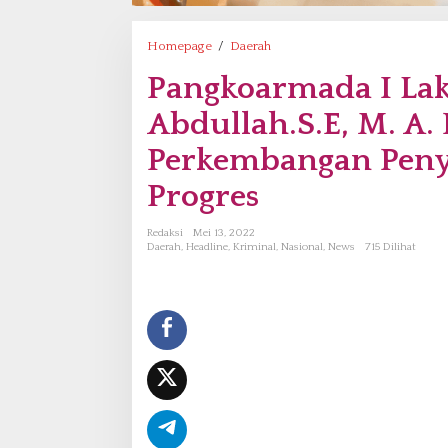
Homepage
/
Daerah
P
a
Pangkoarmada I Lak
n
g
Abdullah.S.E, M. A. 
k
o
Perkembangan Peny
a
Progres
r
m
a
Redaksi
Mei 13, 2022
d
Daerah
,
Headline
,
Kriminal
,
Nasional
,
News
715 Dilihat
a
I
L
a
k
s
d
a
T
N