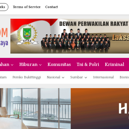
eks
Terms of Service
Contact
ahan
Hiburan
Komunitas
Tni & Polri
Kriminal
atam
Pemko Bukittinggi
Nasional
Sumbar
Internasional
Bisnis