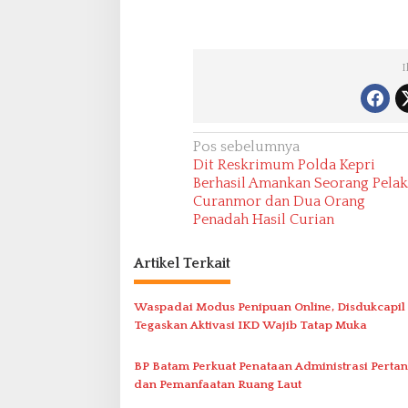
I
N
Pos sebelumnya
Dit Reskrimum Polda Kepri
a
Berhasil Amankan Seorang Pela
v
Curanmor dan Dua Orang
Penadah Hasil Curian
i
g
Artikel Terkait
a
s
Waspadai Modus Penipuan Online, Disdukcapil
i
Tegaskan Aktivasi IKD Wajib Tatap Muka
p
BP Batam Perkuat Penataan Administrasi Perta
o
dan Pemanfaatan Ruang Laut
s