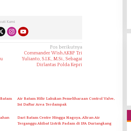
kuti Kami
Pos berikutnya
Commander Wish AKBP Tri
ku
Yulianto, S.I.K., M.Si., Sebagai
Dirlantas Polda Kepri
 Batam
Air Batam Hilir Lakukan Pemeliharaan Control Valve,
Ini Daftar Area Terdampak
nahan
Dari Batam Centre Hingga Nagoya, Aliran Air
Terganggu Akibat Listrik Padam di IPA Duriangkang