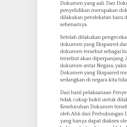
Dokumen yang asli. Dan Dok
k
penyelidikan merupakan doku
a
n
dilakukan pendekatan baru 
M
sebenarnya.
T
W
Setelah dilakukan pengecek
o
dokumen yang Ekspaired dan
r
l
dokumen tersebut sebagai 
d
tersebut akan diperpanjang
P
dokumen antar Negara, yakni
r
Dokumen yang Ekspaired me
o
g
sedangkan di negara kita tidak
r
e
Dari hasil pelaksanaan Penye
s
tidak cukup bukti untuk dilak
Keseluruhan Dokumen terseb
oleh Ahli dari Perhubungan 
yang hanya dapat diakses oleh