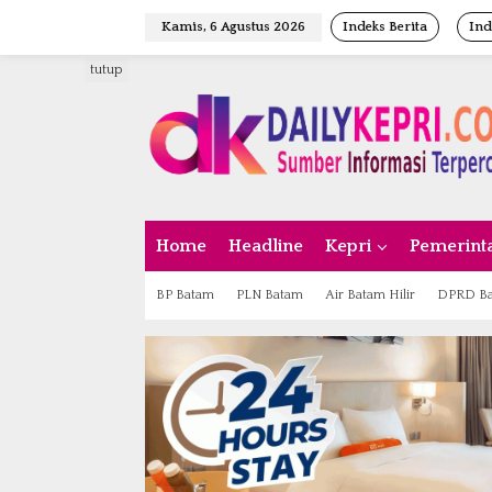
L
Kamis, 6 Agustus 2026
Indeks Berita
Ind
e
w
tutup
a
t
i
k
e
k
o
n
Home
Headline
Kepri
Pemerint
t
e
n
BP Batam
PLN Batam
Air Batam Hilir
DPRD B