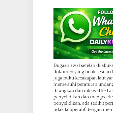
i
t
P
e
r
k
e
m
b
a
n
g
a
Dugaan awal setelah dilaku
n
dokumen yang tidak sesuai 
P
e
juga buku kecakapan laut ya
n
memenuhi peraturan undang
y
ditangkap dan dikawal ke La
e
penyelidikan dan mengecek 
l
i
penyelidikan, ada sedikit p
d
tidak kooperatif dengan m
i