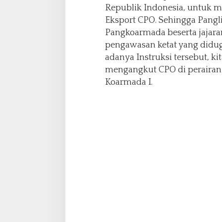
A
Republik Indonesia, untuk 
.
Eksport CPO. Sehingga Pang
P
Pangkoarmada beserta jajar
.
pengawasan ketat yang didu
,
K
adanya Instruksi tersebut, k
o
mengangkut CPO di perairan
m
Koarmada I.
p
e
r
s
i
p
e
r
s
T
e
r
k
a