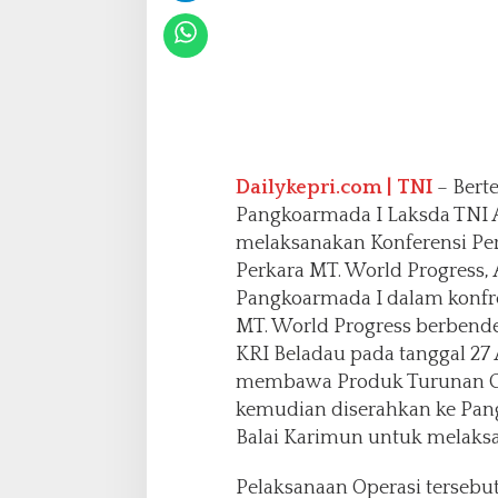
I
A
r
s
y
a
d
A
Dailykepri.com | TNI
– Bert
b
Pangkoarmada I Laksda TNI Ar
d
melaksanakan Konferensi Pe
u
l
Perkara MT. World Progress
l
Pangkoarmada I dalam konfre
a
MT. World Progress berbender
h
KRI Beladau pada tanggal 27 
.
S
membawa Produk Turunan CP
.
kemudian diserahkan ke Pan
E
Balai Karimun untuk melaksa
,
M
Pelaksanaan Operasi tersebu
.