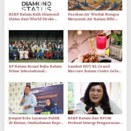
RSBP Batam Raih Diamond
Pasokan Air Waduk Nongsa
Status dari World Stroke
Menyusut, Air Batam Hilir
Organization untuk
Optimalkan Rekayasa Suplai
Penanganan Stroke
Antar-IPAM
Berstandar Internasional
BP Batam Resmi Buka Batam
Sambut HUT RI, Grand
Prime International
Mercure Batam Centre Gelar
Grassroot Football Festival
Promo Kuliner ‘Flavours of
2026 di Stadion Temenggung
Nusantara’
Abdul Jamal
Jemput Bola Layanan Publik
RSBP Batam dan BPOM
di Bintan, Ombudsman Kepri
Perkuat Sinergi Pengawasan
Serap Keluhan Bansos hingga
Distribusi Obat dan