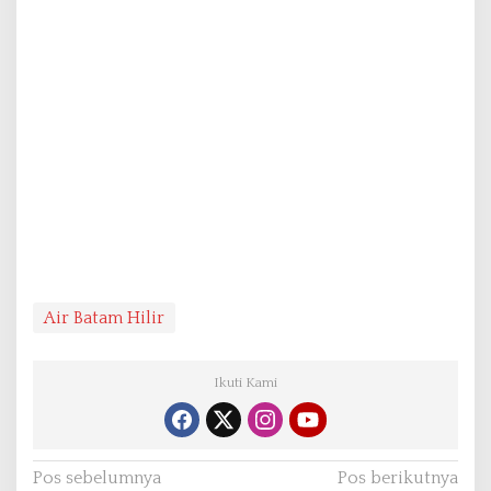
Air Batam Hilir
Ikuti Kami
N
Pos sebelumnya
Pos berikutnya