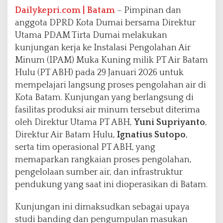
t
Dailykepri.com | Batam
– Pimpinan dan
u
anggota DPRD Kota Dumai bersama Direktur
k
Utama PDAM Tirta Dumai melakukan
P
kunjungan kerja ke Instalasi Pengolahan Air
e
l
Minum (IPAM) Muka Kuning milik PT Air Batam
a
Hulu (PT ABH) pada 29 Januari 2026 untuk
j
mempelajari langsung proses pengolahan air di
a
Kota Batam. Kunjungan yang berlangsung di
r
i
fasilitas produksi air minum tersebut diterima
P
oleh Direktur Utama PT ABH,
Yuni Supriyanto
,
e
Direktur Air Batam Hulu,
Ignatius Sutopo
,
n
serta tim operasional PT ABH, yang
g
o
memaparkan rangkaian proses pengolahan,
l
pengelolaan sumber air, dan infrastruktur
a
pendukung yang saat ini dioperasikan di Batam.
h
a
Kunjungan ini dimaksudkan sebagai upaya
n
A
studi banding dan pengumpulan masukan