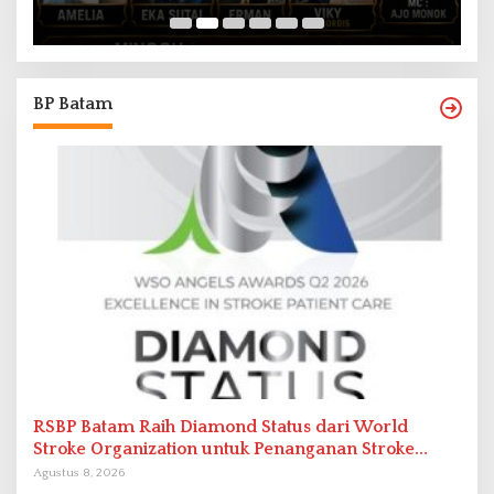
BP Batam
RSBP Batam Raih Diamond Status dari World
Stroke Organization untuk Penanganan Stroke
Berstandar Internasional
Agustus 8, 2026