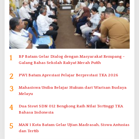
1
BP Batam Gelar Dialog dengan Masyarakat Rempang –
Galang Bahas Sekolah Rakyat Merah Putih
2
PWI Batam Apresiasi Pelajar Berprestasi TKA 2026
3
Mahasiswa Uniba Belajar Hukum dari Warisan Budaya
Melayu
4
Dua Siswi SDN 012 Bengkong Raih Nilai Tertinggi TKA
Bahasa Indonesia
5
MAN 1 Kota Batam Gelar Ujian Madrasah, Siswa Antusias
dan Tertib