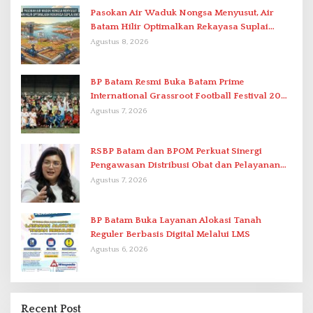
Pasokan Air Waduk Nongsa Menyusut, Air
Batam Hilir Optimalkan Rekayasa Suplai
Antar-IPAM
Agustus 8, 2026
BP Batam Resmi Buka Batam Prime
International Grassroot Football Festival 2026
di Stadion Temenggung Abdul Jamal
Agustus 7, 2026
RSBP Batam dan BPOM Perkuat Sinergi
Pengawasan Distribusi Obat dan Pelayanan
Kefarmasian
Agustus 7, 2026
BP Batam Buka Layanan Alokasi Tanah
Reguler Berbasis Digital Melalui LMS
Agustus 6, 2026
Recent Post