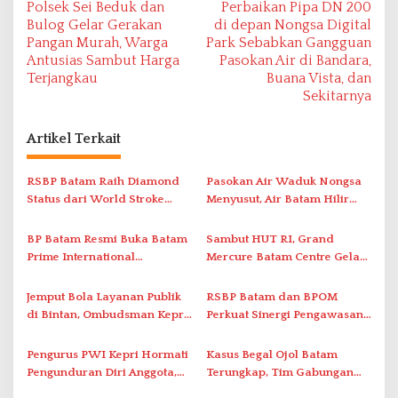
Polsek Sei Beduk dan
Perbaikan Pipa DN 200
a
Bulog Gelar Gerakan
di depan Nongsa Digital
v
Pangan Murah, Warga
Park Sebabkan Gangguan
Antusias Sambut Harga
Pasokan Air di Bandara,
i
Terjangkau
Buana Vista, dan
g
Sekitarnya
a
s
Artikel Terkait
i
RSBP Batam Raih Diamond
Pasokan Air Waduk Nongsa
p
Status dari World Stroke
Menyusut, Air Batam Hilir
o
Organization untuk
Optimalkan Rekayasa Suplai
s
Penanganan Stroke
Antar-IPAM
BP Batam Resmi Buka Batam
Sambut HUT RI, Grand
Berstandar Internasional
Prime International
Mercure Batam Centre Gelar
Grassroot Football Festival
Promo Kuliner ‘Flavours of
2026 di Stadion Temenggung
Nusantara’
Jemput Bola Layanan Publik
RSBP Batam dan BPOM
Abdul Jamal
di Bintan, Ombudsman Kepri
Perkuat Sinergi Pengawasan
Serap Keluhan Bansos hingga
Distribusi Obat dan
Solar Nelayan
Pelayanan Kefarmasian
Pengurus PWI Kepri Hormati
Kasus Begal Ojol Batam
Pengunduran Diri Anggota,
Terungkap, Tim Gabungan
Segera Koordinasi
Polda Kepri Bekuk Pelaku di