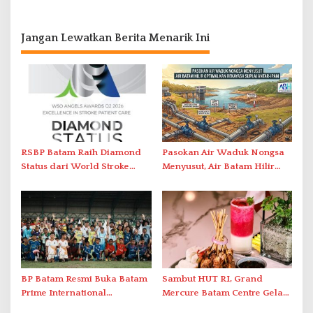
Jangan Lewatkan Berita Menarik Ini
RSBP Batam Raih Diamond
Pasokan Air Waduk Nongsa
Status dari World Stroke
Menyusut, Air Batam Hilir
Organization untuk
Optimalkan Rekayasa Suplai
Penanganan Stroke
Antar-IPAM
Berstandar Internasional
BP Batam Resmi Buka Batam
Sambut HUT RI, Grand
Prime International
Mercure Batam Centre Gelar
Grassroot Football Festival
Promo Kuliner ‘Flavours of