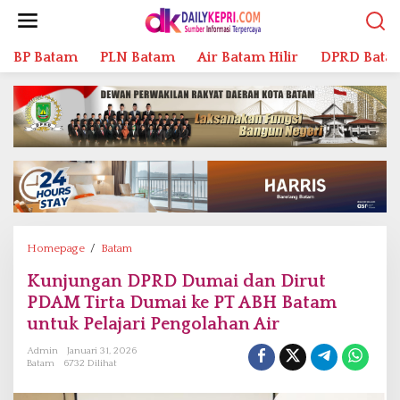
L
e
w
BP Batam
PLN Batam
Air Batam Hilir
DPRD Bata
a
t
i
k
e
k
o
n
t
e
n
Homepage
/
Batam
K
u
Kunjungan DPRD Dumai dan Dirut
n
PDAM Tirta Dumai ke PT ABH Batam
j
u
untuk Pelajari Pengolahan Air
n
Admin
Januari 31, 2026
g
Batam
6732 Dilihat
a
n