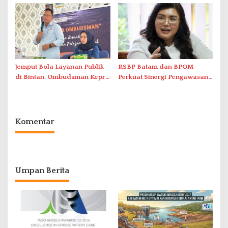
2026 di Stadion Temenggung
Nusantara’
Abdul Jamal
Jemput Bola Layanan Publik
RSBP Batam dan BPOM
di Bintan, Ombudsman Kepri
Perkuat Sinergi Pengawasan
Serap Keluhan Bansos hingga
Distribusi Obat dan
Solar Nelayan
Pelayanan Kefarmasian
Komentar
Umpan Berita