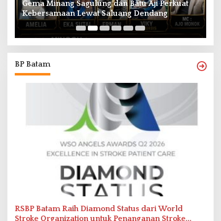
Gema Minang Sagulung dan Batu Aji Perkuat
A
Kebersamaan Lewat Saluang Dendang
H
BP Batam
RSBP Batam Raih Diamond Status dari World
Stroke Organization untuk Penanganan Stroke