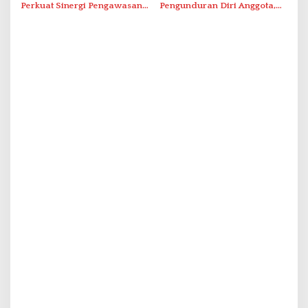
Perkuat Sinergi Pengawasan
Pengunduran Diri Anggota,
Distribusi Obat dan
Segera Koordinasi
Pelayanan Kefarmasian
Administrasi ke Pusat