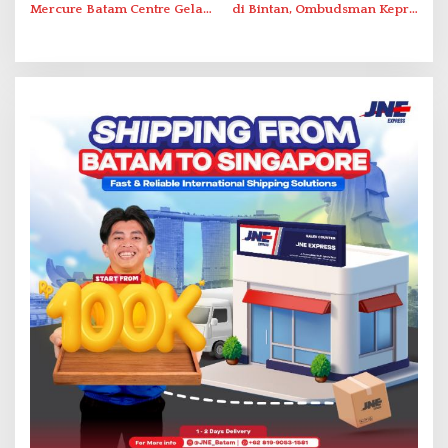
Mercure Batam Centre Gelar
di Bintan, Ombudsman Kepri
Promo Kuliner ‘Flavours of
Serap Keluhan Bansos hingga
Nusantara’
Solar Nelayan