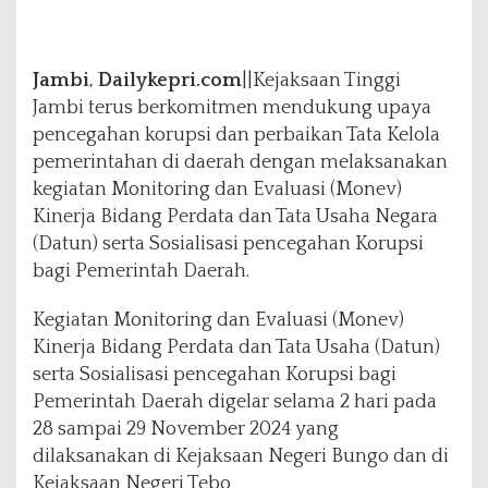
a
n
F
u
Jambi
,
Dailykepri.com
||Kejaksaan Tinggi
n
Jambi terus berkomitmen mendukung upaya
g
pencegahan korupsi dan perbaikan Tata Kelola
s
i
pemerintahan di daerah dengan melaksanakan
D
kegiatan Monitoring dan Evaluasi (Monev)
a
Kinerja Bidang Perdata dan Tata Usaha Negara
t
(Datun) serta Sosialisasi pencegahan Korupsi
u
n
bagi Pemerintah Daerah.
D
a
Kegiatan Monitoring dan Evaluasi (Monev)
l
Kinerja Bidang Perdata dan Tata Usaha (Datun)
a
serta Sosialisasi pencegahan Korupsi bagi
m
P
Pemerintah Daerah digelar selama 2 hari pada
e
28 sampai 29 November 2024 yang
n
dilaksanakan di Kejaksaan Negeri Bungo dan di
c
Kejaksaan Negeri Tebo
e