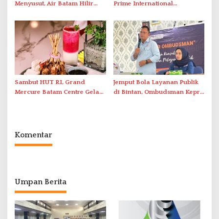
Menyusut, Air Batam Hilir
Prime International
Optimalkan Rekayasa Suplai
Grassroot Football Festival
Antar-IPAM
2026 di Stadion Temenggung
Abdul Jamal
Sambut HUT RI, Grand
Jemput Bola Layanan Publik
Mercure Batam Centre Gelar
di Bintan, Ombudsman Kepri
Promo Kuliner ‘Flavours of
Serap Keluhan Bansos hingga
Nusantara’
Solar Nelayan
Komentar
Umpan Berita