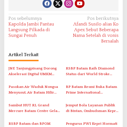
N
Pos sebelumnya
Pos berikutnya
Kapolda Jambi Pantau
Afandi Susilo alias Ko
a
Langsung Pilkada di
Apex Sebut Beberapa
v
Sungai Penuh
Nama Setelah di vonis
Bersalah
i
g
Artikel Terkait
a
s
JNE Tanjungpinang Dorong
RSBP Batam Raih Diamond
i
Akselerasi Digital UMKM
Status dari World Stroke
Lewat AIM ASEAN Roadshow
Organization untuk
p
2026
Penanganan Stroke
Pasokan Air Waduk Nongsa
BP Batam Resmi Buka Batam
o
Berstandar Internasional
Menyusut, Air Batam Hilir
Prime International
s
Optimalkan Rekayasa Suplai
Grassroot Football Festival
Antar-IPAM
2026 di Stadion Temenggung
Sambut HUT RI, Grand
Jemput Bola Layanan Publik
Abdul Jamal
Mercure Batam Centre Gelar
di Bintan, Ombudsman Kepri
Promo Kuliner ‘Flavours of
Serap Keluhan Bansos hingga
Nusantara’
Solar Nelayan
RSBP Batam dan BPOM
Pengurus PWI Kepri Hormati