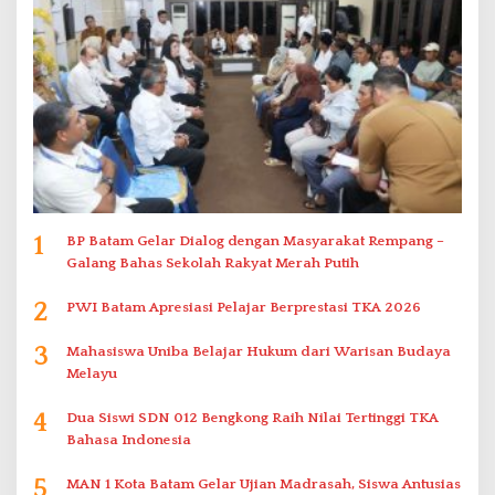
1
BP Batam Gelar Dialog dengan Masyarakat Rempang –
Galang Bahas Sekolah Rakyat Merah Putih
2
PWI Batam Apresiasi Pelajar Berprestasi TKA 2026
3
Mahasiswa Uniba Belajar Hukum dari Warisan Budaya
Melayu
4
Dua Siswi SDN 012 Bengkong Raih Nilai Tertinggi TKA
Bahasa Indonesia
5
MAN 1 Kota Batam Gelar Ujian Madrasah, Siswa Antusias