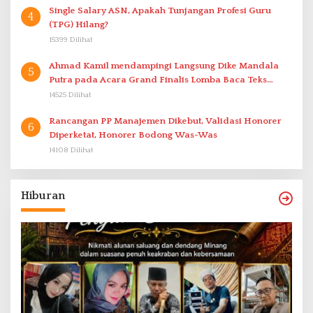
Single Salary ASN, Apakah Tunjangan Profesi Guru
4
(TPG) Hilang?
15399 Dilihat
Ahmad Kamil mendampingi Langsung Dike Mandala
5
Putra pada Acara Grand Finalis Lomba Baca Teks
Proklamasi Mirip Bung Karno di Bali
14525 Dilihat
Rancangan PP Manajemen Dikebut, Validasi Honorer
6
Diperketat, Honorer Bodong Was-Was
14108 Dilihat
Hiburan