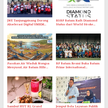
JNE Tanjungpinang Dorong
RSBP Batam Raih Diamond
Akselerasi Digital UMKM
Status dari World Stroke
Lewat AIM ASEAN Roadshow
Organization untuk
2026
Penanganan Stroke
Berstandar Internasional
Pasokan Air Waduk Nongsa
BP Batam Resmi Buka Batam
Menyusut, Air Batam Hilir
Prime International
Optimalkan Rekayasa Suplai
Grassroot Football Festival
Antar-IPAM
2026 di Stadion Temenggung
Abdul Jamal
Sambut HUT RI, Grand
Jemput Bola Layanan Publik