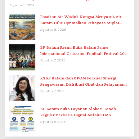
Berstandar Internasional
Agustus 8, 2026
Pasokan Air Waduk Nongsa Menyusut, Air
Batam Hilir Optimalkan Rekayasa Suplai
Antar-IPAM
Agustus 8, 2026
BP Batam Resmi Buka Batam Prime
International Grassroot Football Festival 2026
di Stadion Temenggung Abdul Jamal
Agustus 7, 2026
RSBP Batam dan BPOM Perkuat Sinergi
Pengawasan Distribusi Obat dan Pelayanan
Kefarmasian
Agustus 7, 2026
BP Batam Buka Layanan Alokasi Tanah
Reguler Berbasis Digital Melalui LMS
Agustus 6, 2026