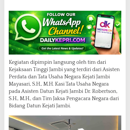
o
l
a
P
e
m
e
r
i
n
t
Kegiatan dipimpin langsung oleh tim dari
a
Kejaksaan Tinggi Jambi yang terdiri dari Asisten
h
Perdata dan Tata Usaha Negara Kejati Jambi
d
a
Mayasari, S.H., M.H. Kasi Tata Usaha Negara
e
pada Asisten Datun Kejati Jambi Dr. Robertson,
r
S.H., M.H., dan Tim Jaksa Pengacara Negara dari
a
Bidang Datun Kejati Jambi.
h