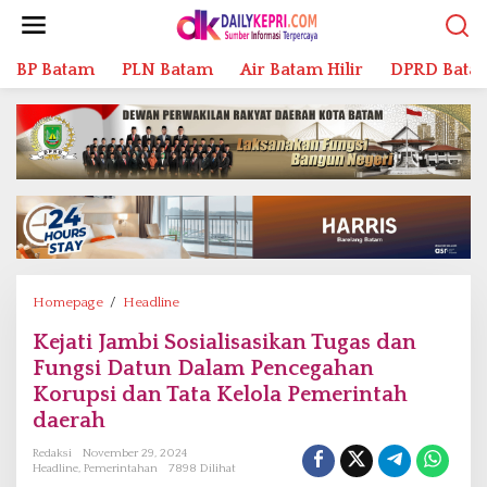
L
e
w
BP Batam
PLN Batam
Air Batam Hilir
DPRD Bata
a
t
i
k
e
k
o
n
t
e
n
Homepage
/
Headline
K
e
Kejati Jambi Sosialisasikan Tugas dan
j
Fungsi Datun Dalam Pencegahan
a
t
Korupsi dan Tata Kelola Pemerintah
i
daerah
J
Redaksi
November 29, 2024
a
Headline
,
Pemerintahan
7898 Dilihat
m