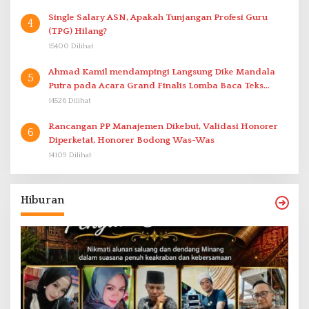
Single Salary ASN, Apakah Tunjangan Profesi Guru
4
(TPG) Hilang?
15400 Dilihat
Ahmad Kamil mendampingi Langsung Dike Mandala
5
Putra pada Acara Grand Finalis Lomba Baca Teks
Proklamasi Mirip Bung Karno di Bali
14526 Dilihat
Rancangan PP Manajemen Dikebut, Validasi Honorer
6
Diperketat, Honorer Bodong Was-Was
14109 Dilihat
Hiburan