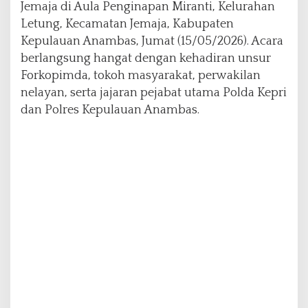
Jemaja di Aula Penginapan Miranti, Kelurahan
g
Letung, Kecamatan Jemaja, Kabupaten
a
n
Kepulauan Anambas, Jumat (15/05/2026). Acara
u
berlangsung hangat dengan kehadiran unsur
n
Forkopimda, tokoh masyarakat, perwakilan
t
nelayan, serta jajaran pejabat utama Polda Kepri
u
k
dan Polres Kepulauan Anambas.
P
u
t
r
a
-
P
u
t
r
i
D
a
e