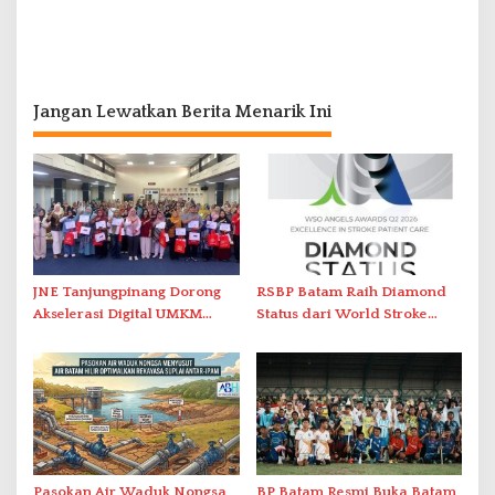
Jangan Lewatkan Berita Menarik Ini
JNE Tanjungpinang Dorong
RSBP Batam Raih Diamond
Akselerasi Digital UMKM
Status dari World Stroke
Lewat AIM ASEAN Roadshow
Organization untuk
2026
Penanganan Stroke
Berstandar Internasional
Pasokan Air Waduk Nongsa
BP Batam Resmi Buka Batam