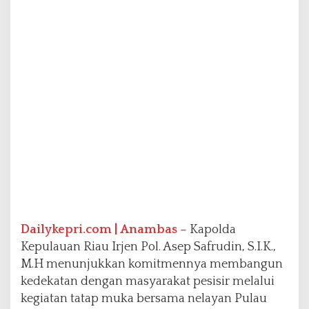
y
a
n
J
e
m
a
j
a
,
T
e
g
a
s
k
a
Dailykepri.com | Anambas –
Kapolda
n
Kepulauan Riau Irjen Pol. Asep Safrudin, S.I.K.,
D
M.H menunjukkan komitmennya membangun
u
k
kedekatan dengan masyarakat pesisir melalui
u
kegiatan tatap muka bersama nelayan Pulau
n