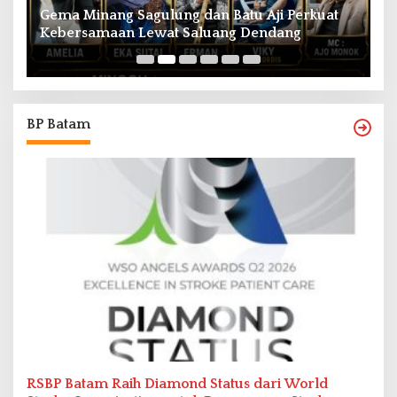
Gema Minang Sagulung dan Batu Aji Perkuat
A
Kebersamaan Lewat Saluang Dendang
H
BP Batam
RSBP Batam Raih Diamond Status dari World