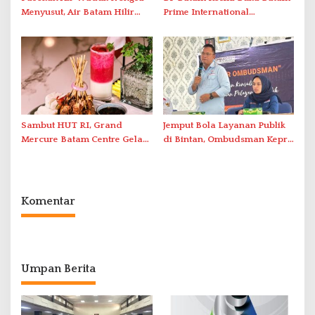
Menyusut, Air Batam Hilir
Prime International
Optimalkan Rekayasa Suplai
Grassroot Football Festival
Antar-IPAM
2026 di Stadion Temenggung
Abdul Jamal
Sambut HUT RI, Grand
Jemput Bola Layanan Publik
Mercure Batam Centre Gelar
di Bintan, Ombudsman Kepri
Promo Kuliner ‘Flavours of
Serap Keluhan Bansos hingga
Nusantara’
Solar Nelayan
Komentar
Umpan Berita