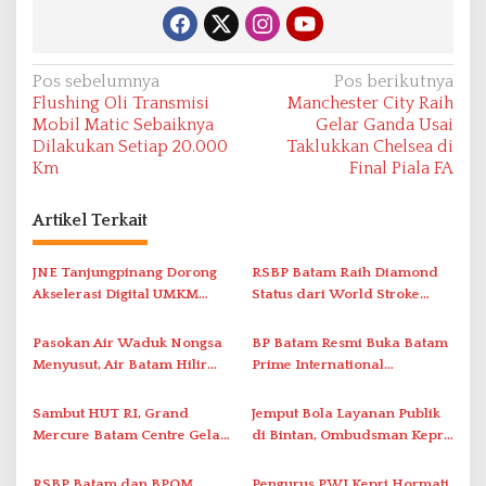
N
Pos sebelumnya
Pos berikutnya
Flushing Oli Transmisi
Manchester City Raih
a
Mobil Matic Sebaiknya
Gelar Ganda Usai
v
Dilakukan Setiap 20.000
Taklukkan Chelsea di
Km
Final Piala FA
i
g
Artikel Terkait
a
s
JNE Tanjungpinang Dorong
RSBP Batam Raih Diamond
i
Akselerasi Digital UMKM
Status dari World Stroke
Lewat AIM ASEAN Roadshow
Organization untuk
p
2026
Penanganan Stroke
Pasokan Air Waduk Nongsa
BP Batam Resmi Buka Batam
o
Berstandar Internasional
Menyusut, Air Batam Hilir
Prime International
s
Optimalkan Rekayasa Suplai
Grassroot Football Festival
Antar-IPAM
2026 di Stadion Temenggung
Sambut HUT RI, Grand
Jemput Bola Layanan Publik
Abdul Jamal
Mercure Batam Centre Gelar
di Bintan, Ombudsman Kepri
Promo Kuliner ‘Flavours of
Serap Keluhan Bansos hingga
Nusantara’
Solar Nelayan
RSBP Batam dan BPOM
Pengurus PWI Kepri Hormati