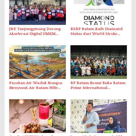
JNE Tanjungpinang Dorong
RSBP Batam Raih Diamond
Akselerasi Digital UMKM
Status dari World Stroke
Lewat AIM ASEAN Roadshow
Organization untuk
2026
Penanganan Stroke
Berstandar Internasional
Pasokan Air Waduk Nongsa
BP Batam Resmi Buka Batam
Menyusut, Air Batam Hilir
Prime International
Optimalkan Rekayasa Suplai
Grassroot Football Festival
Antar-IPAM
2026 di Stadion Temenggung
Abdul Jamal