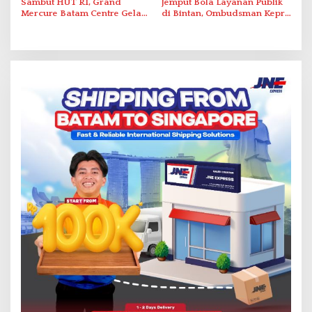
Sambut HUT RI, Grand
Jemput Bola Layanan Publik
Mercure Batam Centre Gelar
di Bintan, Ombudsman Kepri
Promo Kuliner ‘Flavours of
Serap Keluhan Bansos hingga
Nusantara’
Solar Nelayan