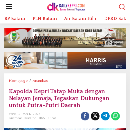
L
e
w
BP Batam
PLN Batam
Air Batam Hilir
DPRD Bata
a
t
i
k
e
k
o
n
t
e
n
Homepage
/
Anambas
K
a
Kapolda Kepri Tatap Muka dengan
p
Nelayan Jemaja, Tegaskan Dukungan
o
l
untuk Putra-Putri Daerah
d
Vania G
Mei 17, 2026
a
Anambas
,
Headline
8127 Dilihat
K
e