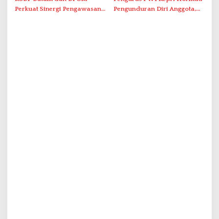
Perkuat Sinergi Pengawasan
Pengunduran Diri Anggota,
Distribusi Obat dan
Segera Koordinasi
Pelayanan Kefarmasian
Administrasi ke Pusat