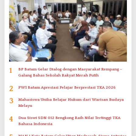
1
BP Batam Gelar Dialog dengan Masyarakat Rempang –
Galang Bahas Sekolah Rakyat Merah Putih
2
PWI Batam Apresiasi Pelajar Berprestasi TKA 2026
3
Mahasiswa Uniba Belajar Hukum dari Warisan Budaya
Melayu
4
Dua Siswi SDN 012 Bengkong Raih Nilai Tertinggi TKA
Bahasa Indonesia