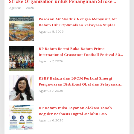
Stroke Organization untuk Penanganan Stroke
Berstandar Internasional
Agustus 8, 2026
Pasokan Air Waduk Nongsa Menyusut, Air
Batam Hilir Optimalkan Rekayasa Suplai
Antar-IPAM
Agustus 8, 2026
BP Batam Resmi Buka Batam Prime
International Grassroot Football Festival 2026
di Stadion Temenggung Abdul Jamal
Agustus 7, 2026
RSBP Batam dan BPOM Perkuat Sinergi
Pengawasan Distribusi Obat dan Pelayanan
Kefarmasian
Agustus 7, 2026
BP Batam Buka Layanan Alokasi Tanah
Reguler Berbasis Digital Melalui LMS
Agustus 6, 2026