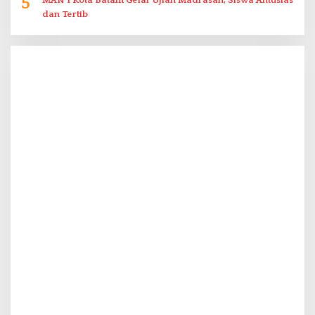
5
MAN 1 Kota Batam Gelar Ujian Madrasah, Siswa Antusias
dan Tertib