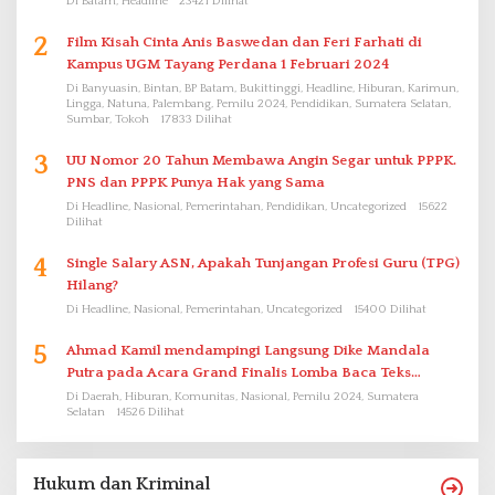
Di Batam, Headline
23421 Dilihat
2
Film Kisah Cinta Anis Baswedan dan Feri Farhati di
Kampus UGM Tayang Perdana 1 Februari 2024
Di Banyuasin, Bintan, BP Batam, Bukittinggi, Headline, Hiburan, Karimun,
Lingga, Natuna, Palembang, Pemilu 2024, Pendidikan, Sumatera Selatan,
Sumbar, Tokoh
17833 Dilihat
3
UU Nomor 20 Tahun Membawa Angin Segar untuk PPPK.
PNS dan PPPK Punya Hak yang Sama
Di Headline, Nasional, Pemerintahan, Pendidikan, Uncategorized
15622
Dilihat
4
Single Salary ASN, Apakah Tunjangan Profesi Guru (TPG)
Hilang?
Di Headline, Nasional, Pemerintahan, Uncategorized
15400 Dilihat
5
Ahmad Kamil mendampingi Langsung Dike Mandala
Putra pada Acara Grand Finalis Lomba Baca Teks
Proklamasi Mirip Bung Karno di Bali
Di Daerah, Hiburan, Komunitas, Nasional, Pemilu 2024, Sumatera
Selatan
14526 Dilihat
Hukum dan Kriminal