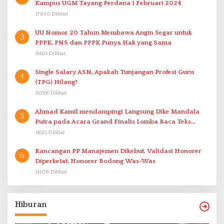
Kampus UGM Tayang Perdana 1 Februari 2024
17830 Dilihat
UU Nomor 20 Tahun Membawa Angin Segar untuk
3
PPPK. PNS dan PPPK Punya Hak yang Sama
15621 Dilihat
Single Salary ASN, Apakah Tunjangan Profesi Guru
4
(TPG) Hilang?
15398 Dilihat
Ahmad Kamil mendampingi Langsung Dike Mandala
5
Putra pada Acara Grand Finalis Lomba Baca Teks
Proklamasi Mirip Bung Karno di Bali
14521 Dilihat
Rancangan PP Manajemen Dikebut, Validasi Honorer
6
Diperketat, Honorer Bodong Was-Was
14108 Dilihat
Hiburan