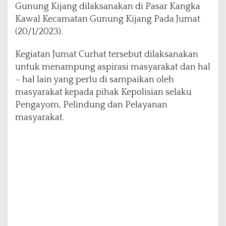
Gunung Kijang dilaksanakan di Pasar Kangka
a
n
Kawal Kecamatan Gunung Kijang Pada Jumat
M
(20/1/2023).
a
s
Kegiatan Jumat Curhat tersebut dilaksanakan
y
untuk menampung aspirasi masyarakat dan hal
a
r
– hal lain yang perlu di sampaikan oleh
a
masyarakat kepada pihak Kepolisian selaku
k
Pengayom, Pelindung dan Pelayanan
a
masyarakat.
t