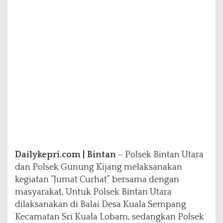
n
P
o
l
s
e
k
G
u
n
u
n
g
K
i
j
Dailykepri.com | Bintan
– Polsek Bintan Utara
a
dan Polsek Gunung Kijang melaksanakan
n
kegiatan “Jumat Curhat” bersama dengan
g
D
masyarakat, Untuk Polsek Bintan Utara
e
dilaksanakan di Balai Desa Kuala Sempang
n
Kecamatan Sri Kuala Lobam, sedangkan Polsek
g