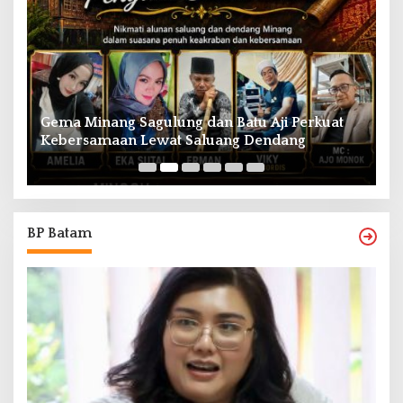
Gema Minang Sagulung dan Batu Aji Perkuat
A
Kebersamaan Lewat Saluang Dendang
H
BP Batam