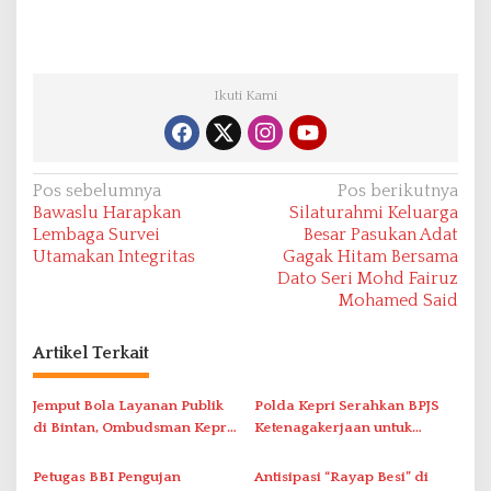
Ikuti Kami
N
Pos sebelumnya
Pos berikutnya
Bawaslu Harapkan
Silaturahmi Keluarga
a
Lembaga Survei
Besar Pasukan Adat
v
Utamakan Integritas
Gagak Hitam Bersama
Dato Seri Mohd Fairuz
i
Mohamed Said
g
a
Artikel Terkait
s
i
Jemput Bola Layanan Publik
Polda Kepri Serahkan BPJS
di Bintan, Ombudsman Kepri
Ketenagakerjaan untuk
p
Serap Keluhan Bansos hingga
Pegawai Honorer
o
Solar Nelayan
Petugas BBI Pengujan
Antisipasi “Rayap Besi” di