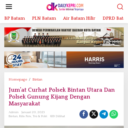
L
e
w
BP Batam
PLN Batam
Air Batam Hilir
DPRD Bata
a
t
i
k
e
k
o
n
t
e
n
Homepage
/
Bintan
J
u
Jum’at Curhat Polsek Bintan Utara Dan
m
Polsek Gunung Kijang Dengan
’
a
Masyarakat
t
Admin
Januari 20, 2023
C
Bintan
,
Rilis Pers
,
Tni & Polri
659 Dilihat
u
r