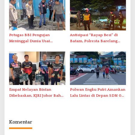
Petugas BBI Pengujan
Antisipasi “Rayap Besi” di
Meninggal Dunia Usai
Batam, Polresta Barelang
Dirawat di RSJKO Engku Haji
Gelar Patroli Sinergitas Lintas
Daud
Instansi
Empat Nelayan Bintan
Polwan Engku Putri Amankan
Dibebaskan, KJRI Johor Bahru
Lalu Lintas di Depan SDN 001
Fasilitasi Pemulangan ke
Sungai Panas
Indonesia
Komentar