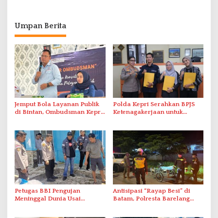
Umpan Berita
Jemput Bola Layanan Publik
Polda Kepri Serahkan BPJS
di Bintan, Ombudsman Kepri
Ketenagakerjaan untuk
Serap Keluhan Bansos hingga
Pegawai Honorer
Solar Nelayan
Petugas BBI Pengujan
Antisipasi “Rayap Besi” di
Meninggal Dunia Usai
Batam, Polresta Barelang
Dirawat di RSJKO Engku Haji
Gelar Patroli Sinergitas Lintas
Daud
Instansi