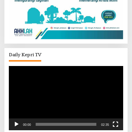
Daily Kepri TV
Pemutar
Video
00:00
02:35