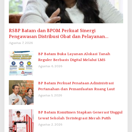
RSBP Batam dan BPOM Perkuat Sinergi
Pengawasan Distribusi Obat dan Pelayanan
Kefarmasian
Agustus 7, 2026
BP Batam Buka Layanan Alokasi Tanah
Reguler Berbasis Digital Melalui LMS
Agustus 6, 2026
BP Batam Perkuat Penataan Administrasi
Pertanahan dan Pemanfaatan Ruang Laut
Agustus 5, 2026
BP Batam Komitmen Siapkan Generasi Unggul
Lewat Sekolah Terintegrasi Merah Putih
Agustus 2, 2026