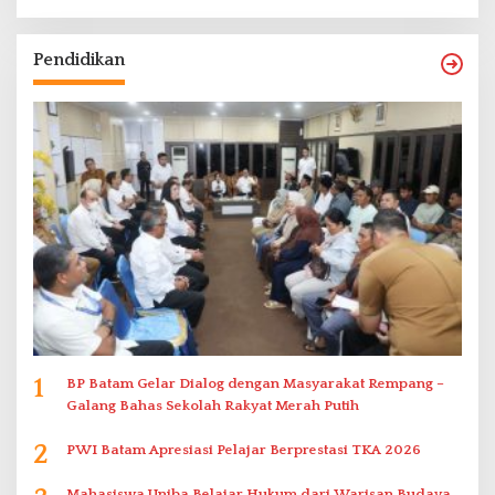
Pendidikan
1
BP Batam Gelar Dialog dengan Masyarakat Rempang –
Galang Bahas Sekolah Rakyat Merah Putih
2
PWI Batam Apresiasi Pelajar Berprestasi TKA 2026
Mahasiswa Uniba Belajar Hukum dari Warisan Budaya