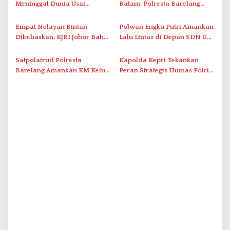
s
Meninggal Dunia Usai
Batam, Polresta Barelang
Dirawat di RSJKO Engku Haji
Gelar Patroli Sinergitas Lintas
Daud
Instansi
Empat Nelayan Bintan
Polwan Engku Putri Amankan
Dibebaskan, KJRI Johor Bahru
Lalu Lintas di Depan SDN 001
Fasilitasi Pemulangan ke
Sungai Panas
Indonesia
Satpolairud Polresta
Kapolda Kepri Tekankan
Barelang Amankan KM Kelud
Peran Strategis Humas Polri
di Pelabuhan Batam
dalam Era Digital