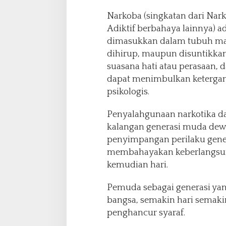
Narkoba (singkatan dari Nark
Adiktif berbahaya lainnya) a
dimasukkan dalam tubuh man
dihirup, maupun disuntikkan
suasana hati atau perasaan, 
dapat menimbulkan ketergant
psikologis.
Penyalahgunaan narkotika da
kalangan generasi muda dewa
penyimpangan perilaku gener
membahayakan keberlangsung
kemudian hari.
Pemuda sebagai generasi ya
bangsa, semakin hari semakin
penghancur syaraf.