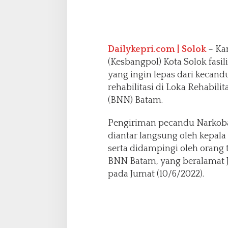
h
N
a
r
Dailykepri.com | Solok
– Ka
k
o
(Kesbangpol) Kota Solok fasil
b
yang ingin lepas dari kecan
a
rehabilitasi di Loka Rehabili
,
(BNN) Batam.
S
e
o
Pengiriman pecandu Narkoba 
r
diantar langsung oleh kepala
a
serta didampingi oleh orang 
n
BNN Batam, yang beralamat J
g
W
pada Jumat (10/6/2022).
a
r
g
a
S