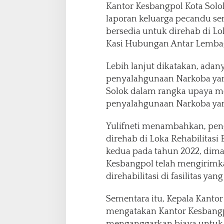
l
Kantor Kesbangpol Kota Solok 
i
laporan keluarga pecandu sen
t
bersedia untuk direhab di Lo
a
s
Kasi Hubungan Antar Lembaga
i
Lebih lanjut dikatakan, adany
penyalahgunaan Narkoba yan
Solok dalam rangka upaya 
penyalahgunaan Narkoba yang
Yulifneti menambahkan, pen
direhab di Loka Rehabilitas
kedua pada tahun 2022, diman
Kesbangpol telah mengirimk
direhabilitasi di fasilitas yan
Sementara itu, Kepala Kantor
mengatakan Kantor Kesbangpo