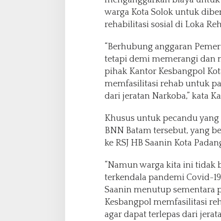
menganggarkan biaya untuk 
warga Kota Solok untuk diber
rehabilitasi sosial di Loka Re
“Berhubung anggaran Pemerin
tetapi demi memerangi dan 
pihak Kantor Kesbangpol Kot
memfasilitasi rehab untuk pa
dari jeratan Narkoba,” kata 
Khusus untuk pecandu yang d
BNN Batam tersebut, yang b
ke RSJ HB Saanin Kota Padan
“Namun warga kita ini tidak 
terkendala pandemi Covid-1
Saanin menutup sementara pa
Kesbangpol memfasilitasi re
agar dapat terlepas dari jerat