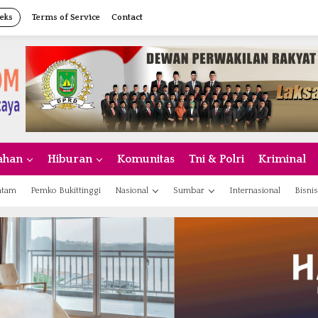
eks
Terms of Service
Contact
ahan
Hiburan
Komunitas
Tni & Polri
Kriminal
atam
Pemko Bukittinggi
Nasional
Sumbar
Internasional
Bisnis