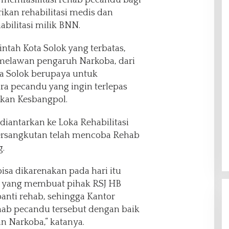
memfasilitasi rehab pecandu bagi
ikan rehabilitasi medis dan
habilitasi milik BNN.
tah Kota Solok yang terbatas,
melawan pengaruh Narkoba, dari
a Solok berupaya untuk
ra pecandu yang ingin terlepas
Kakan Kesbangpol.
iantarkan ke Loka Rehabilitasi
ersangkutan telah mencoba Rehab
g.
bisa dikarenakan pada hari itu
9 yang membuat pihak RSJ HB
nti rehab, sehingga Kantor
hab pecandu tersebut dengan baik
an Narkoba,“ katanya.