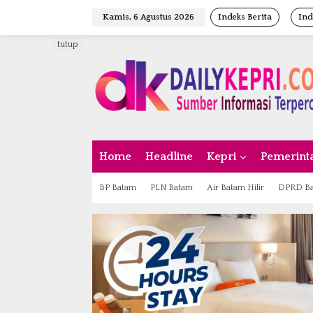
L
Kamis, 6 Agustus 2026
Indeks Berita
Ind
e
w
tutup
a
t
i
k
e
k
o
n
Home
Headline
Kepri
Pemerint
t
e
n
BP Batam
PLN Batam
Air Batam Hilir
DPRD B