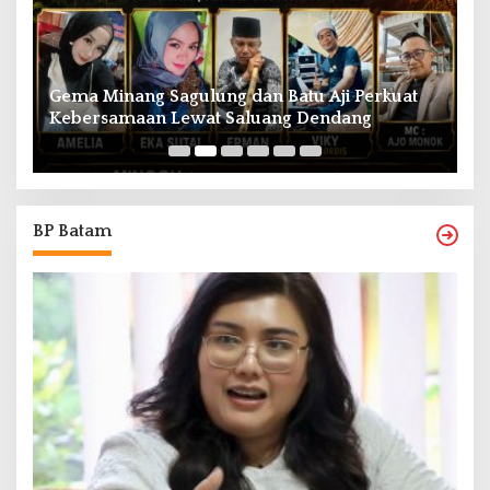
Gema Minang Sagulung dan Batu Aji Perkuat
A
Kebersamaan Lewat Saluang Dendang
H
BP Batam