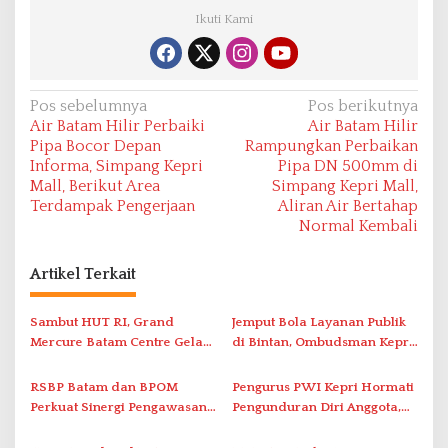
Ikuti Kami
N
Pos sebelumnya
Pos berikutnya
Air Batam Hilir Perbaiki
Air Batam Hilir
a
Pipa Bocor Depan
Rampungkan Perbaikan
v
Informa, Simpang Kepri
Pipa DN 500mm di
Mall, Berikut Area
Simpang Kepri Mall,
i
Terdampak Pengerjaan
Aliran Air Bertahap
g
Normal Kembali
a
s
Artikel Terkait
i
Sambut HUT RI, Grand
Jemput Bola Layanan Publik
p
Mercure Batam Centre Gelar
di Bintan, Ombudsman Kepri
o
Promo Kuliner ‘Flavours of
Serap Keluhan Bansos hingga
s
Nusantara’
Solar Nelayan
RSBP Batam dan BPOM
Pengurus PWI Kepri Hormati
Perkuat Sinergi Pengawasan
Pengunduran Diri Anggota,
Distribusi Obat dan
Segera Koordinasi
Pelayanan Kefarmasian
Administrasi ke Pusat