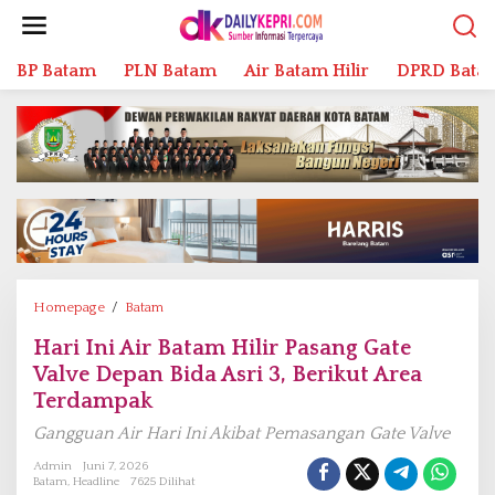
L
e
w
BP Batam
PLN Batam
Air Batam Hilir
DPRD Bata
a
t
i
k
e
k
o
n
t
e
n
Homepage
/
Batam
H
a
Hari Ini Air Batam Hilir Pasang Gate
r
Valve Depan Bida Asri 3, Berikut Area
i
I
Terdampak
n
Gangguan Air Hari Ini Akibat Pemasangan Gate Valve
i
A
Admin
Juni 7, 2026
Batam
,
Headline
7625 Dilihat
i