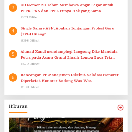
UU Nomor 20 Tahun Membawa Angin Segar untuk
3
PPPK. PNS dan PPPK Punya Hak yang Sama
15621 Dilihat
Single Salary ASN, Apakah Tunjangan Profesi Guru
4
(TPG) Hilang?
15398 Dilihat
Ahmad Kamil mendampingi Langsung Dike Mandala
5
Putra pada Acara Grand Finalis Lomba Baca Teks
Proklamasi Mirip Bung Karno di Bali
14520 Dilihat
Rancangan PP Manajemen Dikebut, Validasi Honorer
6
Diperketat, Honorer Bodong Was-Was
14108 Dilihat
Hiburan