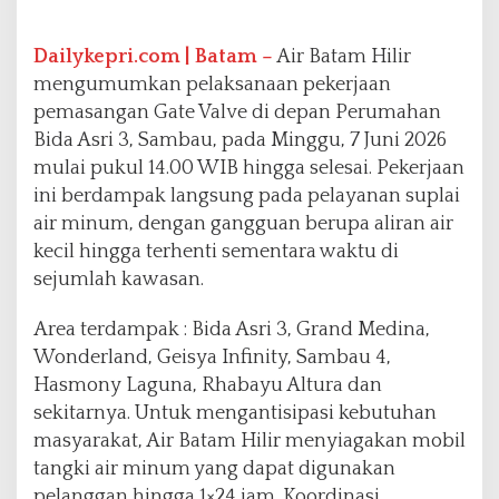
k
u
Dailykepri.com | Batam –
Air Batam Hilir
t
mengumumkan pelaksanaan pekerjaan
A
r
pemasangan Gate Valve di depan Perumahan
e
Bida Asri 3, Sambau, pada Minggu, 7 Juni 2026
a
mulai pukul 14.00 WIB hingga selesai. Pekerjaan
T
ini berdampak langsung pada pelayanan suplai
e
r
air minum, dengan gangguan berupa aliran air
d
kecil hingga terhenti sementara waktu di
a
sejumlah kawasan.
m
p
Area terdampak : Bida Asri 3, Grand Medina,
a
k
Wonderland, Geisya Infinity, Sambau 4,
Hasmony Laguna, Rhabayu Altura dan
sekitarnya. Untuk mengantisipasi kebutuhan
masyarakat, Air Batam Hilir menyiagakan mobil
tangki air minum yang dapat digunakan
pelanggan hingga 1×24 jam. Koordinasi