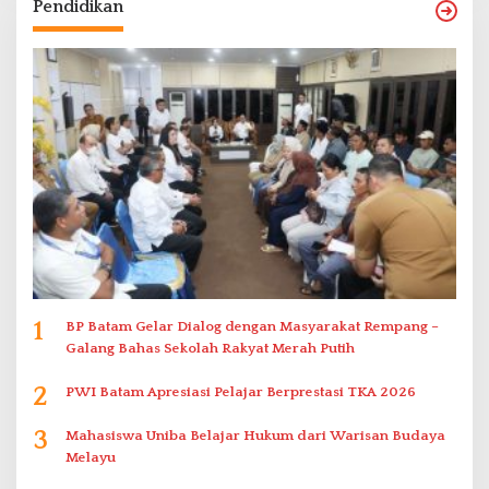
Pendidikan
1
BP Batam Gelar Dialog dengan Masyarakat Rempang –
Galang Bahas Sekolah Rakyat Merah Putih
2
PWI Batam Apresiasi Pelajar Berprestasi TKA 2026
3
Mahasiswa Uniba Belajar Hukum dari Warisan Budaya
Melayu