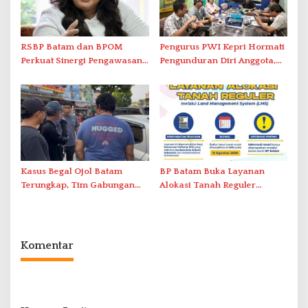
RSBP Batam dan BPOM
Pengurus PWI Kepri Hormati
Perkuat Sinergi Pengawasan
Pengunduran Diri Anggota,
Distribusi Obat dan
Segera Koordinasi
Pelayanan Kefarmasian
Administrasi ke Pusat
Kasus Begal Ojol Batam
BP Batam Buka Layanan
Terungkap, Tim Gabungan
Alokasi Tanah Reguler
Polda Kepri Bekuk Pelaku di
Berbasis Digital Melalui LMS
Simpang Dam
Komentar