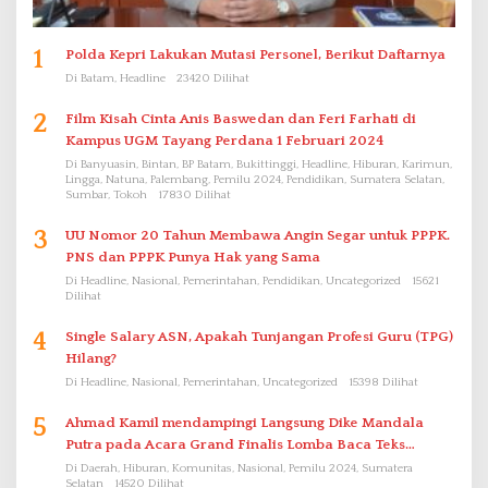
1
Polda Kepri Lakukan Mutasi Personel, Berikut Daftarnya
Di Batam, Headline
23420 Dilihat
2
Film Kisah Cinta Anis Baswedan dan Feri Farhati di
Kampus UGM Tayang Perdana 1 Februari 2024
Di Banyuasin, Bintan, BP Batam, Bukittinggi, Headline, Hiburan, Karimun,
Lingga, Natuna, Palembang, Pemilu 2024, Pendidikan, Sumatera Selatan,
Sumbar, Tokoh
17830 Dilihat
3
UU Nomor 20 Tahun Membawa Angin Segar untuk PPPK.
PNS dan PPPK Punya Hak yang Sama
Di Headline, Nasional, Pemerintahan, Pendidikan, Uncategorized
15621
Dilihat
4
Single Salary ASN, Apakah Tunjangan Profesi Guru (TPG)
Hilang?
Di Headline, Nasional, Pemerintahan, Uncategorized
15398 Dilihat
5
Ahmad Kamil mendampingi Langsung Dike Mandala
Putra pada Acara Grand Finalis Lomba Baca Teks
Proklamasi Mirip Bung Karno di Bali
Di Daerah, Hiburan, Komunitas, Nasional, Pemilu 2024, Sumatera
Selatan
14520 Dilihat