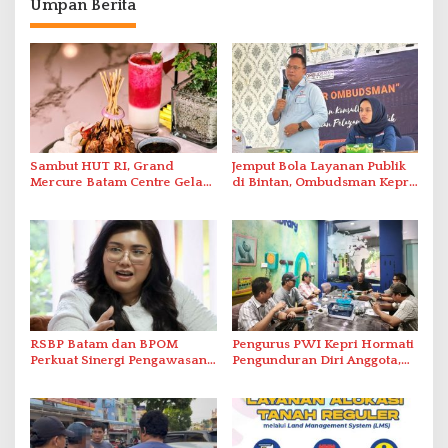
Umpan Berita
Sambut HUT RI, Grand
Jemput Bola Layanan Publik
Mercure Batam Centre Gelar
di Bintan, Ombudsman Kepri
Promo Kuliner ‘Flavours of
Serap Keluhan Bansos hingga
Nusantara’
Solar Nelayan
RSBP Batam dan BPOM
Pengurus PWI Kepri Hormati
Perkuat Sinergi Pengawasan
Pengunduran Diri Anggota,
Distribusi Obat dan
Segera Koordinasi
Pelayanan Kefarmasian
Administrasi ke Pusat