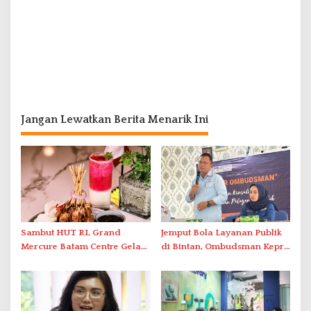
Jangan Lewatkan Berita Menarik Ini
Sambut HUT RI, Grand
Jemput Bola Layanan Publik
Mercure Batam Centre Gelar
di Bintan, Ombudsman Kepri
Promo Kuliner ‘Flavours of
Serap Keluhan Bansos hingga
Nusantara’
Solar Nelayan