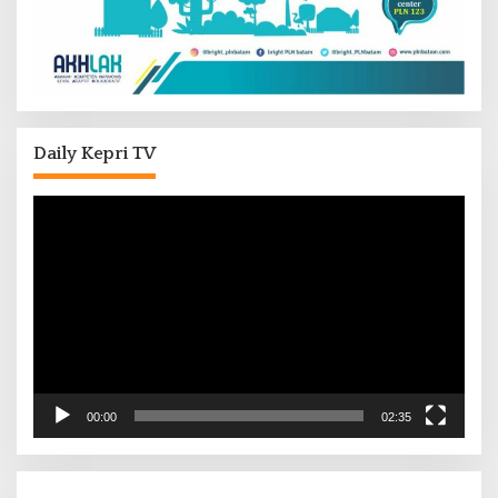
Daily Kepri TV
Pemutar
Video
00:00
02:35