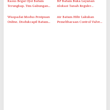
Kasus Begal Ojol Batam
BP Batam Buka Layanan
Terungkap, Tim Gabungan
Alokasi Tanah Reguler
Polda Kepri Bekuk Pelaku di
Berbasis Digital Melalui LMS
Simpang Dam
Waspadai Modus Penipuan
Air Batam Hilir Lakukan
Online, Disdukcapil Batam
Pemeliharaan Control Valve,
Tegaskan Aktivasi IKD Wajib
Ini Daftar Area Terdampak
Tatap Muka