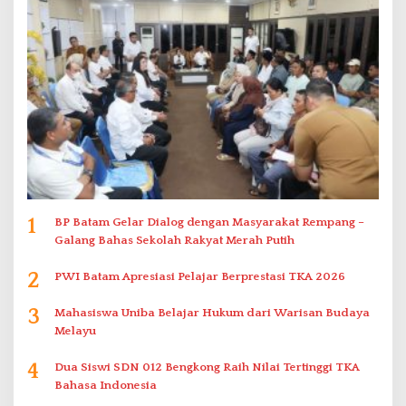
1
BP Batam Gelar Dialog dengan Masyarakat Rempang –
Galang Bahas Sekolah Rakyat Merah Putih
2
PWI Batam Apresiasi Pelajar Berprestasi TKA 2026
3
Mahasiswa Uniba Belajar Hukum dari Warisan Budaya
Melayu
4
Dua Siswi SDN 012 Bengkong Raih Nilai Tertinggi TKA
Bahasa Indonesia