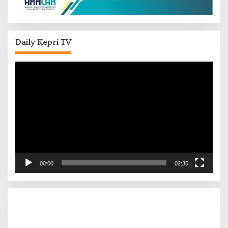
Daily Kepri TV
Pemutar
Video
00:00
02:35