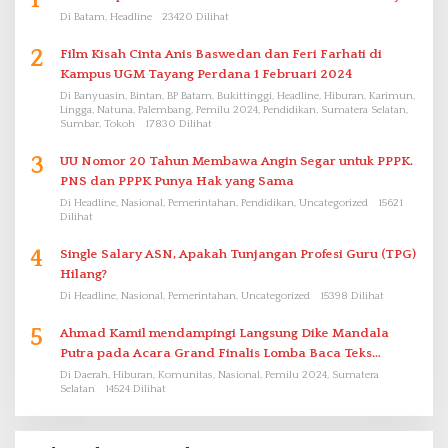
Di Batam, Headline
23420 Dilihat
2
Film Kisah Cinta Anis Baswedan dan Feri Farhati di
Kampus UGM Tayang Perdana 1 Februari 2024
Di Banyuasin, Bintan, BP Batam, Bukittinggi, Headline, Hiburan, Karimun,
Lingga, Natuna, Palembang, Pemilu 2024, Pendidikan, Sumatera Selatan,
Sumbar, Tokoh
17830 Dilihat
3
UU Nomor 20 Tahun Membawa Angin Segar untuk PPPK.
PNS dan PPPK Punya Hak yang Sama
Di Headline, Nasional, Pemerintahan, Pendidikan, Uncategorized
15621
Dilihat
4
Single Salary ASN, Apakah Tunjangan Profesi Guru (TPG)
Hilang?
Di Headline, Nasional, Pemerintahan, Uncategorized
15398 Dilihat
5
Ahmad Kamil mendampingi Langsung Dike Mandala
Putra pada Acara Grand Finalis Lomba Baca Teks
Proklamasi Mirip Bung Karno di Bali
Di Daerah, Hiburan, Komunitas, Nasional, Pemilu 2024, Sumatera
Selatan
14524 Dilihat