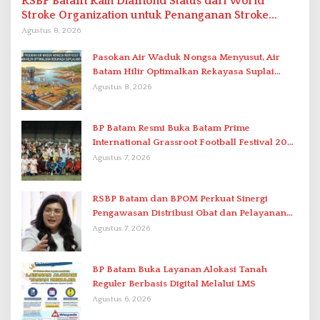
RSBP Batam Raih Diamond Status dari World
Stroke Organization untuk Penanganan Stroke
Berstandar Internasional
Agustus 8, 2026
Pasokan Air Waduk Nongsa Menyusut, Air
Batam Hilir Optimalkan Rekayasa Suplai
Antar-IPAM
Agustus 8, 2026
BP Batam Resmi Buka Batam Prime
International Grassroot Football Festival 2026
di Stadion Temenggung Abdul Jamal
Agustus 7, 2026
RSBP Batam dan BPOM Perkuat Sinergi
Pengawasan Distribusi Obat dan Pelayanan
Kefarmasian
Agustus 7, 2026
BP Batam Buka Layanan Alokasi Tanah
Reguler Berbasis Digital Melalui LMS
Agustus 6, 2026