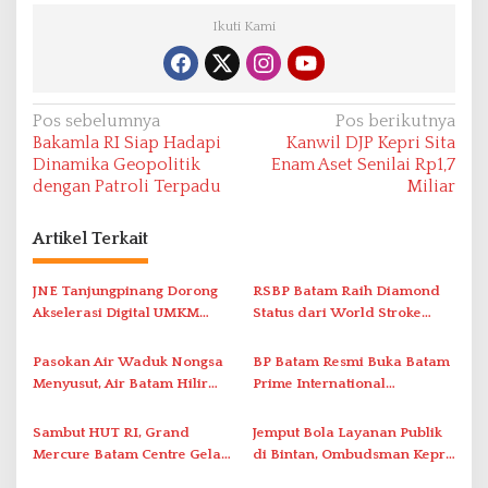
Ikuti Kami
N
Pos sebelumnya
Pos berikutnya
Bakamla RI Siap Hadapi
Kanwil DJP Kepri Sita
a
Dinamika Geopolitik
Enam Aset Senilai Rp1,7
v
dengan Patroli Terpadu
Miliar
i
Artikel Terkait
g
a
JNE Tanjungpinang Dorong
RSBP Batam Raih Diamond
s
Akselerasi Digital UMKM
Status dari World Stroke
i
Lewat AIM ASEAN Roadshow
Organization untuk
2026
Penanganan Stroke
p
Pasokan Air Waduk Nongsa
BP Batam Resmi Buka Batam
Berstandar Internasional
Menyusut, Air Batam Hilir
Prime International
o
Optimalkan Rekayasa Suplai
Grassroot Football Festival
s
Antar-IPAM
2026 di Stadion Temenggung
Sambut HUT RI, Grand
Jemput Bola Layanan Publik
Abdul Jamal
Mercure Batam Centre Gelar
di Bintan, Ombudsman Kepri
Promo Kuliner ‘Flavours of
Serap Keluhan Bansos hingga