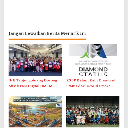
Jangan Lewatkan Berita Menarik Ini
JNE Tanjungpinang Dorong
RSBP Batam Raih Diamond
Akselerasi Digital UMKM
Status dari World Stroke
Lewat AIM ASEAN Roadshow
Organization untuk
2026
Penanganan Stroke
Berstandar Internasional