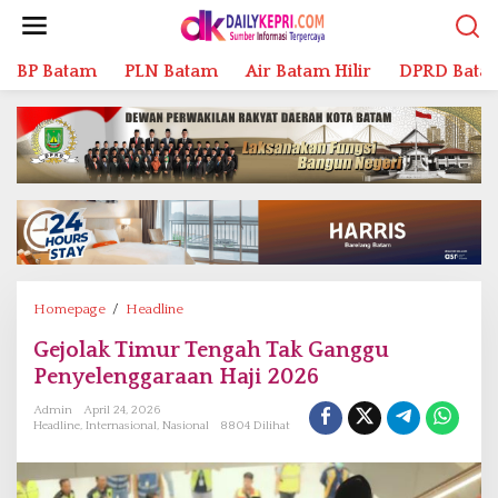
L
e
w
BP Batam
PLN Batam
Air Batam Hilir
DPRD Bata
a
t
i
k
e
k
o
n
t
e
n
Homepage
/
Headline
G
e
Gejolak Timur Tengah Tak Ganggu
j
Penyelenggaraan Haji 2026
o
l
Admin
April 24, 2026
a
Headline
,
Internasional
,
Nasional
8804 Dilihat
k
T
i