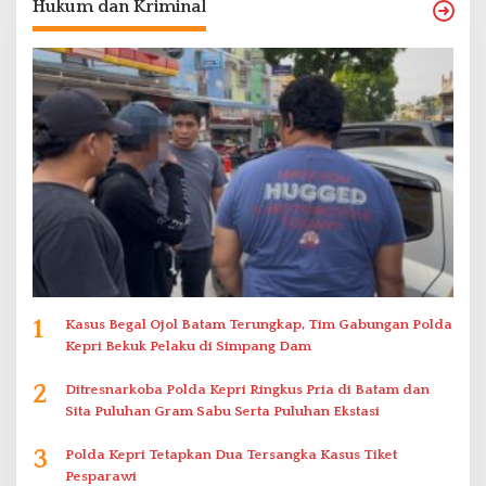
Hukum dan Kriminal
1
Kasus Begal Ojol Batam Terungkap, Tim Gabungan Polda
Kepri Bekuk Pelaku di Simpang Dam
2
Ditresnarkoba Polda Kepri Ringkus Pria di Batam dan
Sita Puluhan Gram Sabu Serta Puluhan Ekstasi
3
Polda Kepri Tetapkan Dua Tersangka Kasus Tiket
Pesparawi