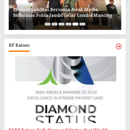
Perkuat Soliditas Bersama Awak Media,
M
Bidhumas Polda Jambi Gelar Lomba Mancing
P
7
BP Batam