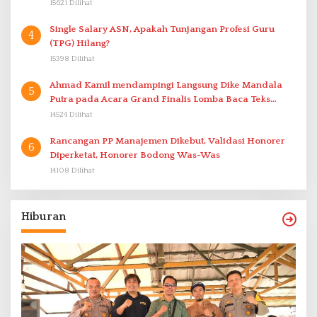
15621 Dilihat
Single Salary ASN, Apakah Tunjangan Profesi Guru
4
(TPG) Hilang?
15398 Dilihat
Ahmad Kamil mendampingi Langsung Dike Mandala
5
Putra pada Acara Grand Finalis Lomba Baca Teks
Proklamasi Mirip Bung Karno di Bali
14524 Dilihat
Rancangan PP Manajemen Dikebut, Validasi Honorer
6
Diperketat, Honorer Bodong Was-Was
14108 Dilihat
Hiburan