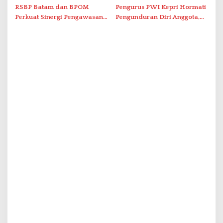
Nusantara’
Solar Nelayan
RSBP Batam dan BPOM
Pengurus PWI Kepri Hormati
Perkuat Sinergi Pengawasan
Pengunduran Diri Anggota,
Distribusi Obat dan
Segera Koordinasi
Pelayanan Kefarmasian
Administrasi ke Pusat