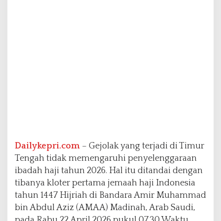
e
l
e
n
g
g
a
r
a
a
n
H
a
j
i
Dailykepri.com
– Gejolak yang terjadi di Timur
2
Tengah tidak memengaruhi penyelenggaraan
0
2
ibadah haji tahun 2026. Hal itu ditandai dengan
6
tibanya kloter pertama jemaah haji Indonesia
tahun 1447 Hijriah di Bandara Amir Muhammad
bin Abdul Aziz (AMAA) Madinah, Arab Saudi,
pada Rabu 22 April 2026 pukul 07.30 Waktu