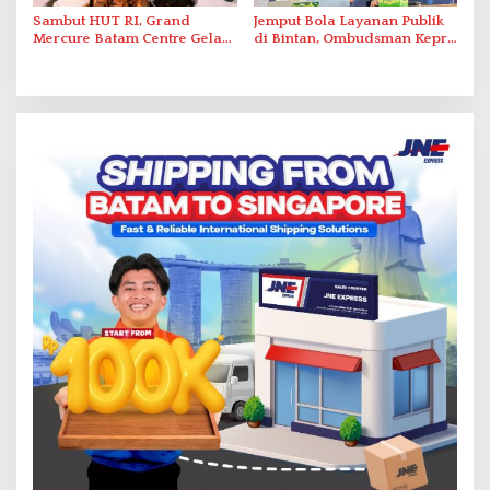
Sambut HUT RI, Grand
Jemput Bola Layanan Publik
Mercure Batam Centre Gelar
di Bintan, Ombudsman Kepri
Promo Kuliner ‘Flavours of
Serap Keluhan Bansos hingga
Nusantara’
Solar Nelayan