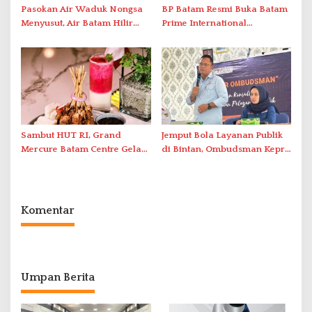
Pasokan Air Waduk Nongsa
BP Batam Resmi Buka Batam
Menyusut, Air Batam Hilir
Prime International
Optimalkan Rekayasa Suplai
Grassroot Football Festival
Antar-IPAM
2026 di Stadion Temenggung
Abdul Jamal
Sambut HUT RI, Grand
Jemput Bola Layanan Publik
Mercure Batam Centre Gelar
di Bintan, Ombudsman Kepri
Promo Kuliner ‘Flavours of
Serap Keluhan Bansos hingga
Nusantara’
Solar Nelayan
Komentar
Umpan Berita