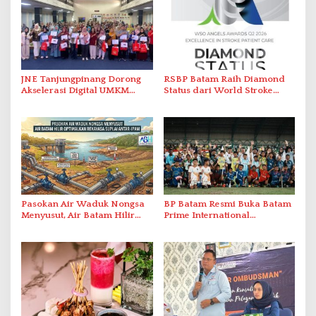
JNE Tanjungpinang Dorong
RSBP Batam Raih Diamond
Akselerasi Digital UMKM
Status dari World Stroke
Lewat AIM ASEAN Roadshow
Organization untuk
2026
Penanganan Stroke
Berstandar Internasional
Pasokan Air Waduk Nongsa
BP Batam Resmi Buka Batam
Menyusut, Air Batam Hilir
Prime International
Optimalkan Rekayasa Suplai
Grassroot Football Festival
Antar-IPAM
2026 di Stadion Temenggung
Abdul Jamal