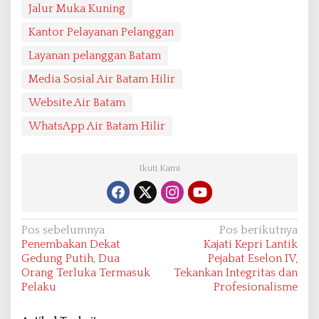
Jalur Muka Kuning
Kantor Pelayanan Pelanggan
Layanan pelanggan Batam
Media Sosial Air Batam Hilir
Website Air Batam
WhatsApp Air Batam Hilir
Ikuti Kami
N
Pos sebelumnya
Pos berikutnya
Penembakan Dekat
Kajati Kepri Lantik
a
Gedung Putih, Dua
Pejabat Eselon IV,
v
Orang Terluka Termasuk
Tekankan Integritas dan
Pelaku
Profesionalisme
i
g