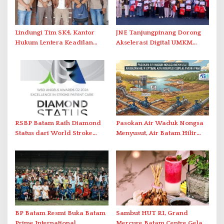
Lindungi Tim SK4, Kantor
JNE Tanjungpinang Dorong
Hukum Lentera Keadilan
Akselerasi Digital UMKM
Laporkan Dugaan
Lewat AIM ASEAN Roadshow
Perlawanan ke Petugas di
2026
Bukik Batarah
RSBP Batam Raih Diamond
Pasokan Air Waduk Nongsa
Status dari World Stroke
Menyusut, Air Batam Hilir
Organization untuk
Optimalkan Rekayasa Suplai
Penanganan Stroke
Antar-IPAM
Berstandar Internasional
BP Batam Resmi Buka Batam
Sambut HUT RI, Grand
Prime International
Mercure Batam Centre Gelar