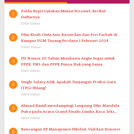
Polda Kepri Lakukan Mutasi Personel, Berikut
1
Daftarnya
23424 Dilihat
Film Kisah Cinta Anis Baswedan dan Feri Farhati di
2
Kampus UGM Tayang Perdana 1 Februari 2024
17840 Dilihat
UU Nomor 20 Tahun Membawa Angin Segar untuk
3
PPPK. PNS dan PPPK Punya Hak yang Sama
15623 Dilihat
Single Salary ASN, Apakah Tunjangan Profesi Guru
4
(TPG) Hilang?
15404 Dilihat
Ahmad Kamil mendampingi Langsung Dike Mandala
5
Putra pada Acara Grand Finalis Lomba Baca Teks
Proklamasi Mirip Bung Karno di Bali
14530 Dilihat
Rancangan PP Manajemen Dikebut, Validasi Honorer
6