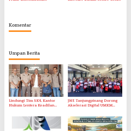
Grassroot Football Festival
Promo Kuliner ‘Flavours of
2026 di Stadion Temenggung
Nusantara’
Abdul Jamal
Komentar
Umpan Berita
Lindungi Tim SK4, Kantor
JNE Tanjungpinang Dorong
Hukum Lentera Keadilan
Akselerasi Digital UMKM
Laporkan Dugaan
Lewat AIM ASEAN Roadshow
Perlawanan ke Petugas di
2026
Bukik Batarah