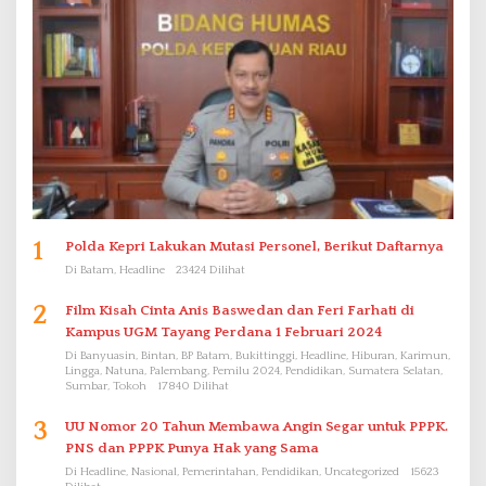
1
Polda Kepri Lakukan Mutasi Personel, Berikut Daftarnya
Di Batam, Headline
23424 Dilihat
2
Film Kisah Cinta Anis Baswedan dan Feri Farhati di
Kampus UGM Tayang Perdana 1 Februari 2024
Di Banyuasin, Bintan, BP Batam, Bukittinggi, Headline, Hiburan, Karimun,
Lingga, Natuna, Palembang, Pemilu 2024, Pendidikan, Sumatera Selatan,
Sumbar, Tokoh
17840 Dilihat
3
UU Nomor 20 Tahun Membawa Angin Segar untuk PPPK.
PNS dan PPPK Punya Hak yang Sama
Di Headline, Nasional, Pemerintahan, Pendidikan, Uncategorized
15623