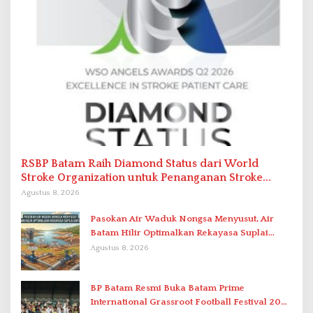
RSBP Batam Raih Diamond Status dari World
Stroke Organization untuk Penanganan Stroke
Berstandar Internasional
Agustus 8, 2026
Pasokan Air Waduk Nongsa Menyusut, Air
Batam Hilir Optimalkan Rekayasa Suplai
Antar-IPAM
Agustus 8, 2026
BP Batam Resmi Buka Batam Prime
International Grassroot Football Festival 2026