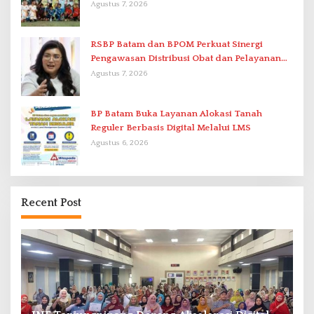
di Stadion Temenggung Abdul Jamal
Agustus 7, 2026
RSBP Batam dan BPOM Perkuat Sinergi
Pengawasan Distribusi Obat dan Pelayanan
Kefarmasian
Agustus 7, 2026
BP Batam Buka Layanan Alokasi Tanah
Reguler Berbasis Digital Melalui LMS
Agustus 6, 2026
Recent Post