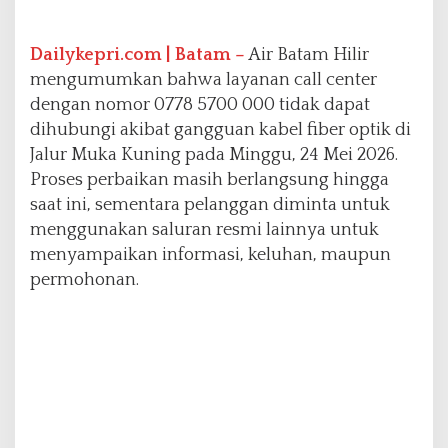
B
a
Dailykepri.com | Batam –
Air Batam Hilir
t
a
mengumumkan bahwa layanan call center
m
dengan nomor 0778 5700 000 tidak dapat
H
dihubungi akibat gangguan kabel fiber optik di
i
Jalur Muka Kuning pada Minggu, 24 Mei 2026.
l
i
Proses perbaikan masih berlangsung hingga
r
saat ini, sementara pelanggan diminta untuk
L
menggunakan saluran resmi lainnya untuk
u
menyampaikan informasi, keluhan, maupun
m
p
permohonan.
u
h
S
e
m
e
n
t