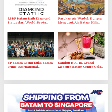
RSBP Batam Raih Diamond
Pasokan Air Waduk Nongsa
Status dari World Stroke
Menyusut, Air Batam Hilir
Organization untuk
Optimalkan Rekayasa Suplai
Penanganan Stroke
Antar-IPAM
Berstandar Internasional
BP Batam Resmi Buka Batam
Sambut HUT RI, Grand
Prime International
Mercure Batam Centre Gelar
Grassroot Football Festival
Promo Kuliner ‘Flavours of
2026 di Stadion Temenggung
Nusantara’
Abdul Jamal