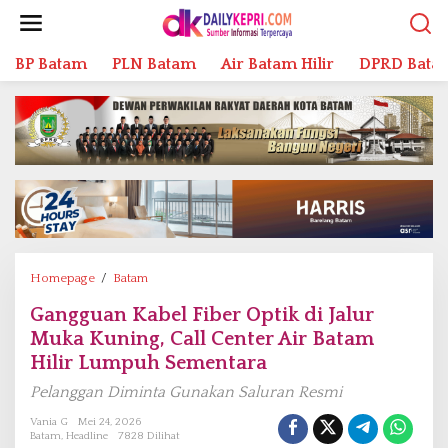
L
e
w
BP Batam
PLN Batam
Air Batam Hilir
DPRD Bata
a
t
i
k
e
k
o
n
t
e
n
Homepage
/
Batam
G
a
Gangguan Kabel Fiber Optik di Jalur
n
Muka Kuning, Call Center Air Batam
g
g
Hilir Lumpuh Sementara
u
Pelanggan Diminta Gunakan Saluran Resmi
a
n
Vania G
Mei 24, 2026
Batam
,
Headline
7828 Dilihat
K