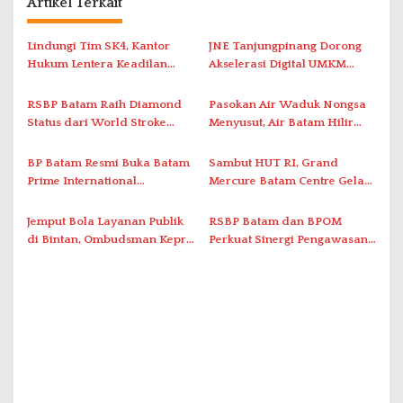
Artikel Terkait
a
s
Lindungi Tim SK4, Kantor
JNE Tanjungpinang Dorong
i
Hukum Lentera Keadilan
Akselerasi Digital UMKM
Laporkan Dugaan
Lewat AIM ASEAN Roadshow
p
Perlawanan ke Petugas di
2026
RSBP Batam Raih Diamond
Pasokan Air Waduk Nongsa
o
Bukik Batarah
Status dari World Stroke
Menyusut, Air Batam Hilir
s
Organization untuk
Optimalkan Rekayasa Suplai
Penanganan Stroke
Antar-IPAM
BP Batam Resmi Buka Batam
Sambut HUT RI, Grand
Berstandar Internasional
Prime International
Mercure Batam Centre Gelar
Grassroot Football Festival
Promo Kuliner ‘Flavours of
2026 di Stadion Temenggung
Nusantara’
Jemput Bola Layanan Publik
RSBP Batam dan BPOM
Abdul Jamal
di Bintan, Ombudsman Kepri
Perkuat Sinergi Pengawasan
Serap Keluhan Bansos hingga
Distribusi Obat dan
Solar Nelayan
Pelayanan Kefarmasian