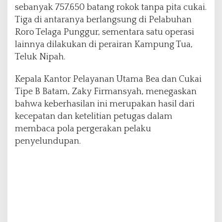
sebanyak 757.650 batang rokok tanpa pita cukai.
n
d
Tiga di antaranya berlangsung di Pelabuhan
u
Roro Telaga Punggur, sementara satu operasi
n
lainnya dilakukan di perairan Kampung Tua,
g
Teluk Nipah.
R
o
k
Kepala Kantor Pelayanan Utama Bea dan Cukai
o
Tipe B Batam, Zaky Firmansyah, menegaskan
k
bahwa keberhasilan ini merupakan hasil dari
I
kecepatan dan ketelitian petugas dalam
l
e
membaca pola pergerakan pelaku
g
penyelundupan.
a
l