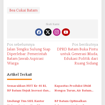
Bea Cukai Batam
Ikuti Kami
N
Pos sebelumnya
Pos berikutnya
Jalan Tengku Sulung Siap
DPRD Batam Buka Pintu
a
Diperlebar: Pemerintah
untuk Generasi Muda,
v
Batam Jawab Aspirasi
Edukasi Politik dari
Warga
Ruang Sidang
i
g
Artikel Terkait
a
s
Semarakkan HUT Ke-81 RI,
Kapasitas Produksi IPAM
i
BP Batam Unjuk Inovasi dan
Nongsa Turun, Air Batam
Sinergi Pembangunan dalam
Hilir Imbau Pelanggan Hemat
p
Pawai Pembangunan
Air
Lindungi Tim SK4, Kantor
BP Batam Optimalkan
o