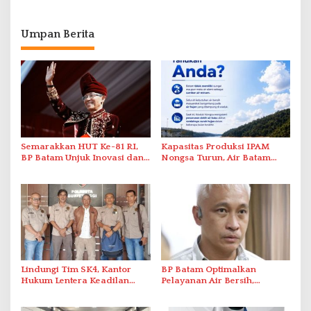
Umpan Berita
Semarakkan HUT Ke-81 RI,
Kapasitas Produksi IPAM
BP Batam Unjuk Inovasi dan
Nongsa Turun, Air Batam
Sinergi Pembangunan dalam
Hilir Imbau Pelanggan Hemat
Pawai Pembangunan
Air
Lindungi Tim SK4, Kantor
BP Batam Optimalkan
Hukum Lentera Keadilan
Pelayanan Air Bersih,
Laporkan Dugaan
Masyarakat Diimbau
Perlawanan ke Petugas di
Gunakan Air Secara Bijak