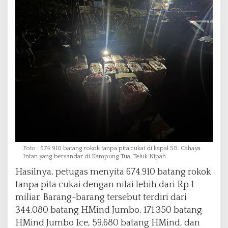
Foto : 674.910 batang rokok tanpa pita cukai di kapal SB. Cahaya
Intan yang bersandar di Kampung Tua, Teluk Nipah
Hasilnya, petugas menyita 674.910 batang rokok
tanpa pita cukai dengan nilai lebih dari Rp 1
miliar. Barang-barang tersebut terdiri dari
344.080 batang HMind Jumbo, 171.350 batang
HMind Jumbo Ice, 59.680 batang HMind, dan