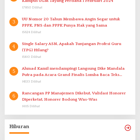
Kampus UGM Tayang Perdana 1 Februari 2024
17850 Dilihat
UU Nomor 20 Tahun Membawa Angin Segar untuk
3
PPPK. PNS dan PPPK Punya Hak yang Sama
15624 Dilihat
Single Salary ASN, Apakah Tunjangan Profesi Guru
4
(TPG) Hilang?
15410 Dilihat
Ahmad Kamil mendampingi Langsung Dike Mandala
5
Putra pada Acara Grand Finalis Lomba Baca Teks
Proklamasi Mirip Bung Karno di Bali
14533 Dilihat
Rancangan PP Manajemen Dikebut, Validasi Honorer
6
Diperketat, Honorer Bodong Was-Was
14115 Dilihat
Hiburan