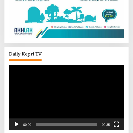
Daily Kepri TV
Pemutar
Video
00:00
02:35