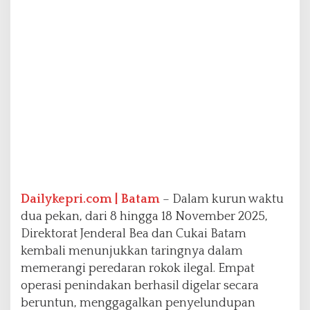
g
a
s
a
n
B
e
a
C
u
k
a
i
B
a
Dailykepri.com | Batam
– Dalam kurun waktu
t
dua pekan, dari 8 hingga 18 November 2025,
a
Direktorat Jenderal Bea dan Cukai Batam
m
kembali menunjukkan taringnya dalam
M
e
memerangi peredaran rokok ilegal. Empat
m
operasi penindakan berhasil digelar secara
b
beruntun, menggagalkan penyelundupan
e