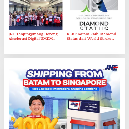
Bukik Batarah
JNE Tanjungpinang Dorong
RSBP Batam Raih Diamond
Akselerasi Digital UMKM
Status dari World Stroke
Lewat AIM ASEAN Roadshow
Organization untuk
2026
Penanganan Stroke
Berstandar Internasional