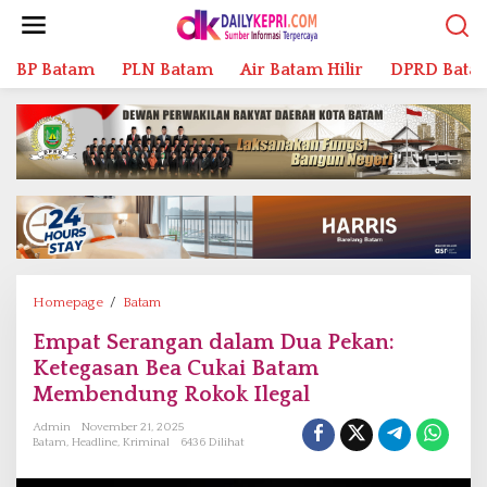
L
e
w
BP Batam
PLN Batam
Air Batam Hilir
DPRD Bata
a
t
i
k
e
k
o
n
t
e
n
Homepage
/
Batam
E
m
Empat Serangan dalam Dua Pekan:
p
Ketegasan Bea Cukai Batam
a
t
Membendung Rokok Ilegal
S
Admin
November 21, 2025
e
Batam
,
Headline
,
Kriminal
6436 Dilihat
r
a