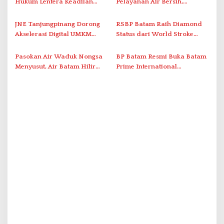
Hukum Lentera Keadilan
Pelayanan Air Bersih,
s
Laporkan Dugaan
Masyarakat Diimbau
Perlawanan ke Petugas di
Gunakan Air Secara Bijak
JNE Tanjungpinang Dorong
RSBP Batam Raih Diamond
Bukik Batarah
Akselerasi Digital UMKM
Status dari World Stroke
Lewat AIM ASEAN Roadshow
Organization untuk
2026
Penanganan Stroke
Pasokan Air Waduk Nongsa
BP Batam Resmi Buka Batam
Berstandar Internasional
Menyusut, Air Batam Hilir
Prime International
Optimalkan Rekayasa Suplai
Grassroot Football Festival
Antar-IPAM
2026 di Stadion Temenggung
Abdul Jamal