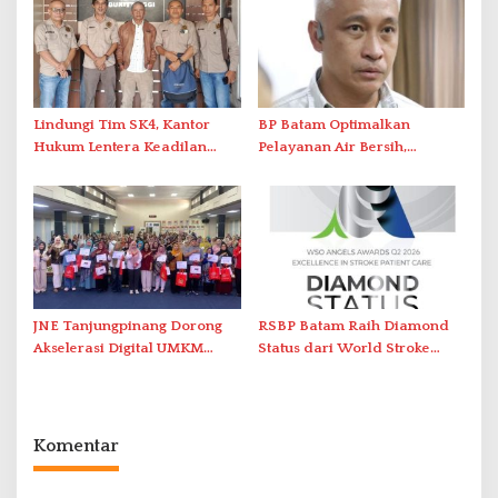
Lindungi Tim SK4, Kantor
BP Batam Optimalkan
Hukum Lentera Keadilan
Pelayanan Air Bersih,
Laporkan Dugaan
Masyarakat Diimbau
Perlawanan ke Petugas di
Gunakan Air Secara Bijak
Bukik Batarah
JNE Tanjungpinang Dorong
RSBP Batam Raih Diamond
Akselerasi Digital UMKM
Status dari World Stroke
Lewat AIM ASEAN Roadshow
Organization untuk
2026
Penanganan Stroke
Berstandar Internasional
Komentar