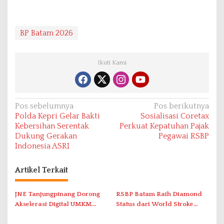
BP Batam 2026
Ikuti Kami
N
Pos sebelumnya
Pos berikutnya
Polda Kepri Gelar Bakti
Sosialisasi Coretax
a
Kebersihan Serentak
Perkuat Kepatuhan Pajak
v
Dukung Gerakan
Pegawai RSBP
Indonesia ASRI
i
g
Artikel Terkait
a
s
JNE Tanjungpinang Dorong
RSBP Batam Raih Diamond
i
Akselerasi Digital UMKM
Status dari World Stroke
Lewat AIM ASEAN Roadshow
Organization untuk
p
2026
Penanganan Stroke