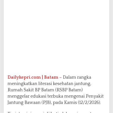
o
r
o
n
g
D
e
t
e
k
s
i
D
i
n
i
Dailykepri.com | Batam –
Dalam rangka
meningkatkan literasi kesehatan jantung,
Rumah Sakit BP Batam (RSBP Batam)
menggelar edukasi terbuka mengenai Penyakit
Jantung Bawaan (PJB), pada Kamis (12/2/2026).