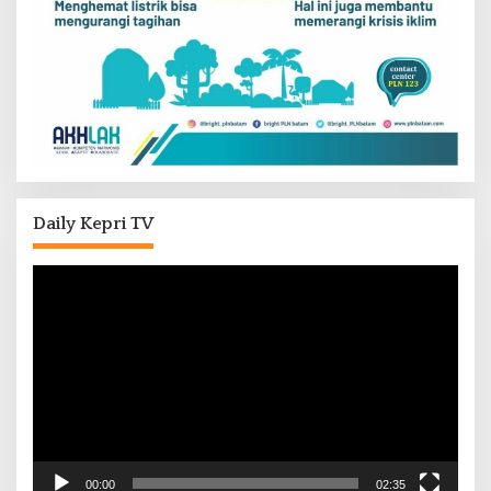
Daily Kepri TV
Pemutar
Video
00:00
02:35