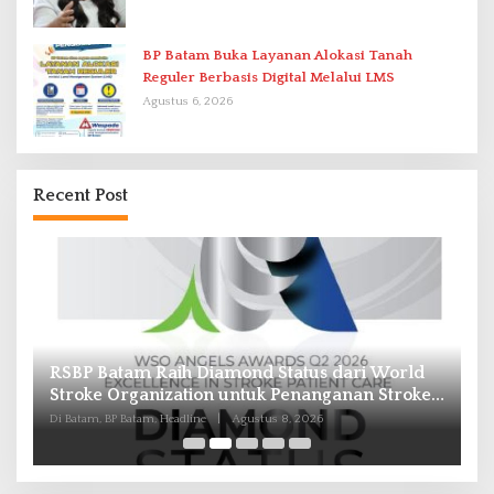
BP Batam Buka Layanan Alokasi Tanah
Reguler Berbasis Digital Melalui LMS
Agustus 6, 2026
Recent Post
RSBP Batam Raih Diamond Status dari World
P
Stroke Organization untuk Penanganan Stroke
B
Berstandar Internasional
I
Di Batam, BP Batam, Headline
|
Agustus 8, 2026
Di