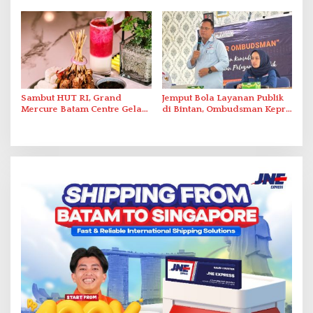
Antar-IPAM
2026 di Stadion Temenggung
Abdul Jamal
Sambut HUT RI, Grand
Jemput Bola Layanan Publik
Mercure Batam Centre Gelar
di Bintan, Ombudsman Kepri
Promo Kuliner ‘Flavours of
Serap Keluhan Bansos hingga
Nusantara’
Solar Nelayan