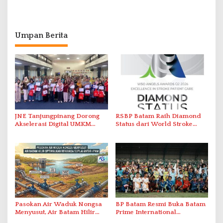
Umpan Berita
JNE Tanjungpinang Dorong
RSBP Batam Raih Diamond
Akselerasi Digital UMKM
Status dari World Stroke
Lewat AIM ASEAN Roadshow
Organization untuk
2026
Penanganan Stroke
Berstandar Internasional
Pasokan Air Waduk Nongsa
BP Batam Resmi Buka Batam
Menyusut, Air Batam Hilir
Prime International
Optimalkan Rekayasa Suplai
Grassroot Football Festival