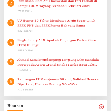
Film Kisah Cinta Anis Baswedan dan Feri Farhati di
2
Kampus UGM Tayang Perdana 1 Februari 2024
17832 Dilihat
UU Nomor 20 Tahun Membawa Angin Segar untuk
3
PPPK. PNS dan PPPK Punya Hak yang Sama
15621 Dilihat
Single Salary ASN, Apakah Tunjangan Profesi Guru
4
(TPG) Hilang?
15399 Dilihat
Ahmad Kamil mendampingi Langsung Dike Mandala
5
Putra pada Acara Grand Finalis Lomba Baca Teks
Proklamasi Mirip Bung Karno di Bali
14525 Dilihat
Rancangan PP Manajemen Dikebut, Validasi Honorer
6
Diperketat, Honorer Bodong Was-Was
14108 Dilihat
Hiburan