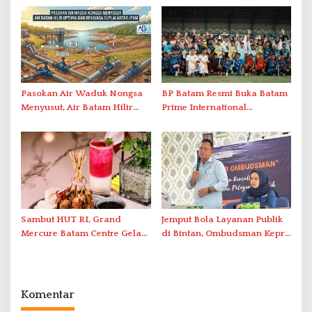
2026
Penanganan Stroke
Berstandar Internasional
Pasokan Air Waduk Nongsa
BP Batam Resmi Buka Batam
Menyusut, Air Batam Hilir
Prime International
Optimalkan Rekayasa Suplai
Grassroot Football Festival
Antar-IPAM
2026 di Stadion Temenggung
Abdul Jamal
Sambut HUT RI, Grand
Jemput Bola Layanan Publik
Mercure Batam Centre Gelar
di Bintan, Ombudsman Kepri
Promo Kuliner ‘Flavours of
Serap Keluhan Bansos hingga
Nusantara’
Solar Nelayan
Komentar