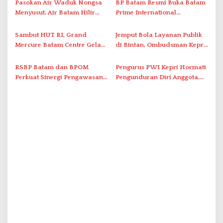
Pasokan Air Waduk Nongsa
BP Batam Resmi Buka Batam
o
Berstandar Internasional
Menyusut, Air Batam Hilir
Prime International
s
Optimalkan Rekayasa Suplai
Grassroot Football Festival
Antar-IPAM
2026 di Stadion Temenggung
Sambut HUT RI, Grand
Jemput Bola Layanan Publik
Abdul Jamal
Mercure Batam Centre Gelar
di Bintan, Ombudsman Kepri
Promo Kuliner ‘Flavours of
Serap Keluhan Bansos hingga
Nusantara’
Solar Nelayan
RSBP Batam dan BPOM
Pengurus PWI Kepri Hormati
Perkuat Sinergi Pengawasan
Pengunduran Diri Anggota,
Distribusi Obat dan
Segera Koordinasi
Pelayanan Kefarmasian
Administrasi ke Pusat