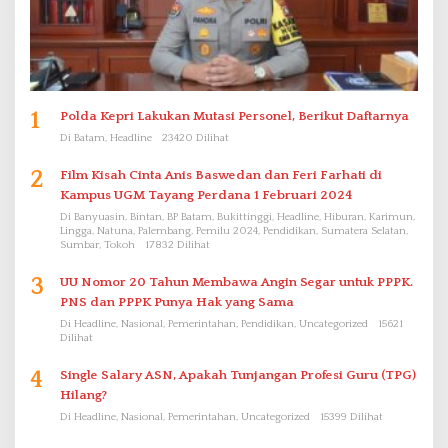
1
Polda Kepri Lakukan Mutasi Personel, Berikut Daftarnya
Di Batam, Headline
23420 Dilihat
2
Film Kisah Cinta Anis Baswedan dan Feri Farhati di
Kampus UGM Tayang Perdana 1 Februari 2024
Di Banyuasin, Bintan, BP Batam, Bukittinggi, Headline, Hiburan, Karimun,
Lingga, Natuna, Palembang, Pemilu 2024, Pendidikan, Sumatera Selatan,
Sumbar, Tokoh
17832 Dilihat
3
UU Nomor 20 Tahun Membawa Angin Segar untuk PPPK.
PNS dan PPPK Punya Hak yang Sama
Di Headline, Nasional, Pemerintahan, Pendidikan, Uncategorized
15621
Dilihat
4
Single Salary ASN, Apakah Tunjangan Profesi Guru (TPG)
Hilang?
Di Headline, Nasional, Pemerintahan, Uncategorized
15399 Dilihat