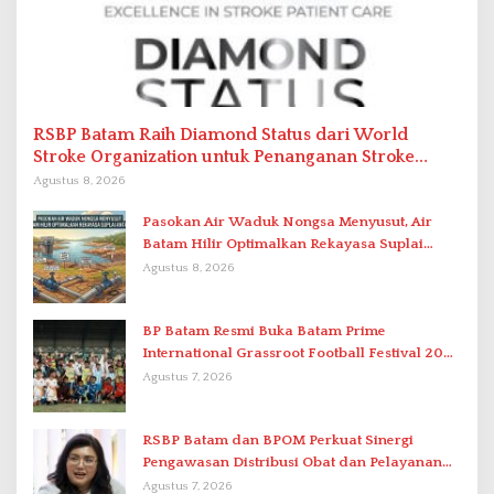
RSBP Batam Raih Diamond Status dari World
Stroke Organization untuk Penanganan Stroke
Berstandar Internasional
Agustus 8, 2026
Pasokan Air Waduk Nongsa Menyusut, Air
Batam Hilir Optimalkan Rekayasa Suplai
Antar-IPAM
Agustus 8, 2026
BP Batam Resmi Buka Batam Prime
International Grassroot Football Festival 2026
di Stadion Temenggung Abdul Jamal
Agustus 7, 2026
RSBP Batam dan BPOM Perkuat Sinergi
Pengawasan Distribusi Obat dan Pelayanan
Kefarmasian
Agustus 7, 2026