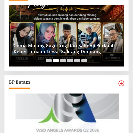
Gema Minang Sagulung dan Batu Aji Perkuat
A
Kebersamaan Lewat Saluang Dendang
H
BP Batam