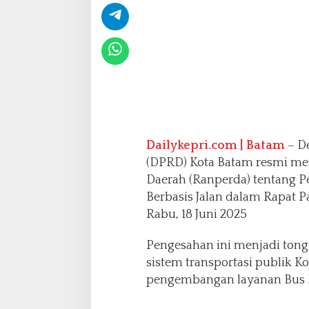
s
i
s
J
a
l
a
n
,
D
Dailykepri.com | Batam
– D
u
k
(DPRD) Kota Batam resmi m
u
Daerah (Ranperda) tentang 
n
Berbasis Jalan dalam Rapat Pa
g
Rabu, 18 Juni 2025
B
R
T
Pengesahan ini menjadi tong
d
sistem transportasi publik 
a
pengembangan layanan Bus Ra
n
T