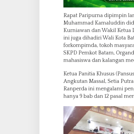
n
Rapat Paripurna dipimpin la
Muhammad Kamaluddin didam
Kurniawan dan Wakil Ketua I
ini juga dihadiri Wali Kota
forkompimda, tokoh masyara
SKPD Pemkot Batam, Organda,
mahasiswa dan kalangan med
Ketua Panitia Khusus (Pansu
Angkutan Massal, Setia Putr
Ranperda ini mengalami peng
hanya 9 bab dan 12 pasal menj