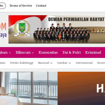
eks
Terms of Service
Contact
ahan
Hiburan
Komunitas
Tni & Polri
Kriminal
atam
Pemko Bukittinggi
Nasional
Sumbar
Internasional
Bisnis