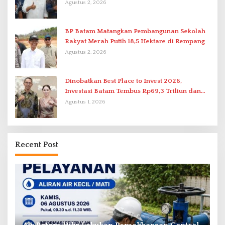
Terpadu
Agustus 2, 2026
BP Batam Matangkan Pembangunan Sekolah
Rakyat Merah Putih 18,5 Hektare di Rempang
Agustus 2, 2026
Dinobatkan Best Place to Invest 2026,
Investasi Batam Tembus Rp69,3 Triliun dan
Ekonomi Tumbuh 6,76 Persen
Agustus 1, 2026
Recent Post