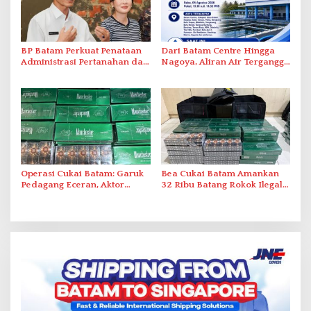
BP Batam Perkuat Penataan
Dari Batam Centre Hingga
Administrasi Pertanahan dan
Nagoya, Aliran Air Terganggu
Pemanfaatan Ruang Laut
Akibat Listrik Padam di IPA
Duriangkang
Operasi Cukai Batam: Garuk
Bea Cukai Batam Amankan
Pedagang Eceran, Aktor
32 Ribu Batang Rokok Ilegal
Intelektual Rokok Ilegal Tak
dalam Operasi Cukai
Tersentuh?