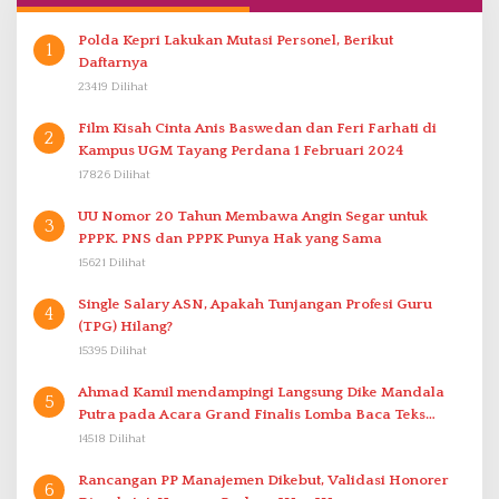
Polda Kepri Lakukan Mutasi Personel, Berikut
1
Daftarnya
23419 Dilihat
Film Kisah Cinta Anis Baswedan dan Feri Farhati di
2
Kampus UGM Tayang Perdana 1 Februari 2024
17826 Dilihat
UU Nomor 20 Tahun Membawa Angin Segar untuk
3
PPPK. PNS dan PPPK Punya Hak yang Sama
15621 Dilihat
Single Salary ASN, Apakah Tunjangan Profesi Guru
4
(TPG) Hilang?
15395 Dilihat
Ahmad Kamil mendampingi Langsung Dike Mandala
5
Putra pada Acara Grand Finalis Lomba Baca Teks
Proklamasi Mirip Bung Karno di Bali
14518 Dilihat
Rancangan PP Manajemen Dikebut, Validasi Honorer
6