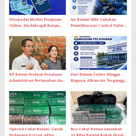
Waspadai Modus Penipuan
Air Batam Hilir Lakukan
Online, Disdukcapil Batam
Pemeliharaan Control Valve,
Tegaskan Aktivasi IKD Wajib
Ini Daftar Area Terdampak
Tatap Muka
BP Batam Perkuat Penataan
Dari Batam Centre Hingga
Administrasi Pertanahan dan
Nagoya, Aliran Air Terganggu
Pemanfaatan Ruang Laut
Akibat Listrik Padam di IPA
Duriangkang
Operasi Cukai Batam: Garuk
Bea Cukai Batam Amankan
Pedagang Eceran, Aktor
32 Ribu Batang Rokok Ilegal