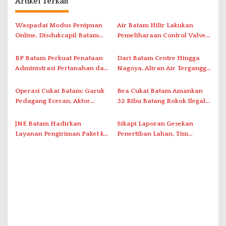
s
Artikel Terkait
i
Waspadai Modus Penipuan
Air Batam Hilir Lakukan
p
Online, Disdukcapil Batam
Pemeliharaan Control Valve,
o
Tegaskan Aktivasi IKD Wajib
Ini Daftar Area Terdampak
s
Tatap Muka
BP Batam Perkuat Penataan
Dari Batam Centre Hingga
Administrasi Pertanahan dan
Nagoya, Aliran Air Terganggu
Pemanfaatan Ruang Laut
Akibat Listrik Padam di IPA
Duriangkang
Operasi Cukai Batam: Garuk
Bea Cukai Batam Amankan
Pedagang Eceran, Aktor
32 Ribu Batang Rokok Ilegal
Intelektual Rokok Ilegal Tak
dalam Operasi Cukai
Tersentuh?
JNE Batam Hadirkan
Sikapi Laporan Gesekan
Layanan Pengiriman Paket ke
Penertiban Lahan, Tim
Singapura Mulai Rp100 Ribu
Hukum Terlapor Memenuhi
Undangan Klarifikasi Polresta
Bukittinggi