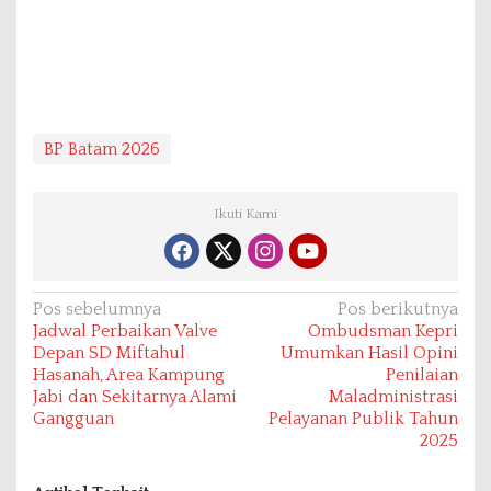
BP Batam 2026
Ikuti Kami
N
Pos sebelumnya
Pos berikutnya
Jadwal Perbaikan Valve
Ombudsman Kepri
a
Depan SD Miftahul
Umumkan Hasil Opini
v
Hasanah, Area Kampung
Penilaian
Jabi dan Sekitarnya Alami
Maladministrasi
i
Gangguan
Pelayanan Publik Tahun
g
2025
a