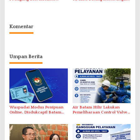
Intelektual Rokok Ilegal Tak
dalam Operasi Cukai
Tersentuh?
Komentar
Umpan Berita
Waspadai Modus Penipuan
Air Batam Hilir Lakukan
Online, Disdukcapil Batam
Pemeliharaan Control Valve,
Tegaskan Aktivasi IKD Wajib
Ini Daftar Area Terdampak
Tatap Muka