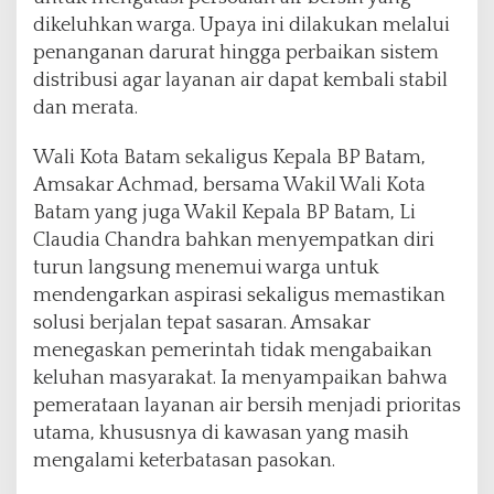
p
dikeluhkan warga. Upaya ini dilakukan melalui
a
penanganan darurat hingga perbaikan sistem
t
distribusi agar layanan air dapat kembali stabil
A
t
dan merata.
a
s
Wali Kota Batam sekaligus Kepala BP Batam,
i
Amsakar Achmad, bersama Wakil Wali Kota
S
Batam yang juga Wakil Kepala BP Batam, Li
o
a
Claudia Chandra bahkan menyempatkan diri
l
turun langsung menemui warga untuk
A
mendengarkan aspirasi sekaligus memastikan
i
solusi berjalan tepat sasaran. Amsakar
r
B
menegaskan pemerintah tidak mengabaikan
e
keluhan masyarakat. Ia menyampaikan bahwa
r
pemerataan layanan air bersih menjadi prioritas
s
utama, khususnya di kawasan yang masih
i
h
mengalami keterbatasan pasokan.