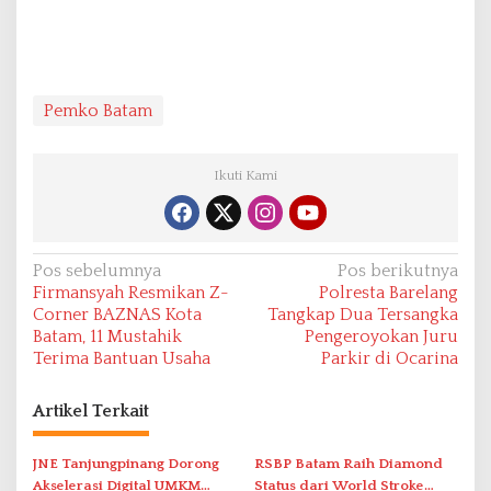
Pemko Batam
Ikuti Kami
N
Pos sebelumnya
Pos berikutnya
Firmansyah Resmikan Z-
Polresta Barelang
a
Corner BAZNAS Kota
Tangkap Dua Tersangka
v
Batam, 11 Mustahik
Pengeroyokan Juru
Terima Bantuan Usaha
Parkir di Ocarina
i
g
Artikel Terkait
a
s
JNE Tanjungpinang Dorong
RSBP Batam Raih Diamond
i
Akselerasi Digital UMKM
Status dari World Stroke