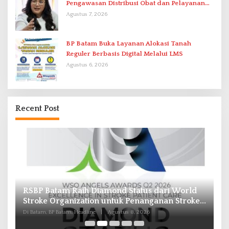
Pengawasan Distribusi Obat dan Pelayanan
Kefarmasian
Agustus 7, 2026
BP Batam Buka Layanan Alokasi Tanah
Reguler Berbasis Digital Melalui LMS
Agustus 6, 2026
Recent Post
RSBP Batam Raih Diamond Status dari World
P
Stroke Organization untuk Penanganan Stroke
B
Berstandar Internasional
I
Di Batam, BP Batam, Headline
|
Agustus 8, 2026
Di