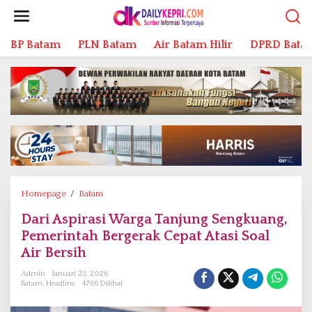
L
e
w
BP Batam
PLN Batam
Air Batam Hilir
DPRD Bata
a
t
i
k
e
k
o
n
t
e
n
Homepage
/
Batam
D
a
Dari Aspirasi Warga Tanjung Sengkuang,
r
Pemerintah Bergerak Cepat Atasi Soal
i
A
Air Bersih
s
Admin
Januari 23, 2026
p
Batam
,
Headline
4766 Dilihat
i
r