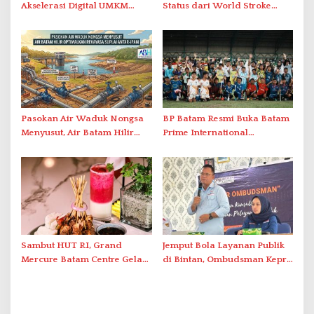
Akselerasi Digital UMKM
Status dari World Stroke
Lewat AIM ASEAN Roadshow
Organization untuk
2026
Penanganan Stroke
Berstandar Internasional
Pasokan Air Waduk Nongsa
BP Batam Resmi Buka Batam
Menyusut, Air Batam Hilir
Prime International
Optimalkan Rekayasa Suplai
Grassroot Football Festival
Antar-IPAM
2026 di Stadion Temenggung
Abdul Jamal
Sambut HUT RI, Grand
Jemput Bola Layanan Publik
Mercure Batam Centre Gelar
di Bintan, Ombudsman Kepri
Promo Kuliner ‘Flavours of
Serap Keluhan Bansos hingga
Nusantara’
Solar Nelayan