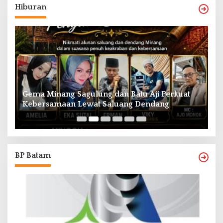
Hiburan
Gema Minang Sagulung dan Batu Aji Perkuat
A
Kebersamaan Lewat Saluang Dendang
H
BP Batam