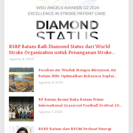
RSBP Batam Raih Diamond Status dari World
Stroke Organization untuk Penanganan Stroke
Berstandar Internasional
Agustus 8, 2026
Pasokan Air Waduk Nongsa Menyusut, Air
Batam Hilir Optimalkan Rekayasa Suplai
Antar-IPAM
Agustus 8, 2026
BP Batam Resmi Buka Batam Prime
International Grassroot Football Festival 2026
di Stadion Temenggung Abdul Jamal
Agustus 7, 2026
RSBP Batam dan BPOM Perkuat Sinergi