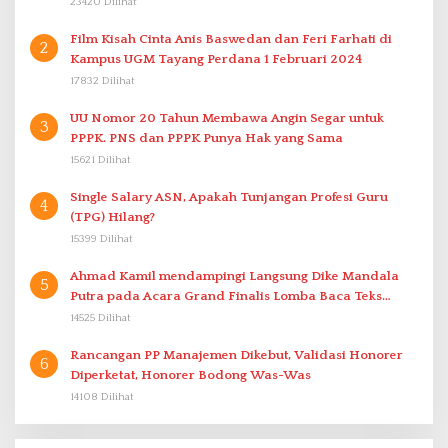
23420 Dilihat
Film Kisah Cinta Anis Baswedan dan Feri Farhati di
2
Kampus UGM Tayang Perdana 1 Februari 2024
17832 Dilihat
UU Nomor 20 Tahun Membawa Angin Segar untuk
3
PPPK. PNS dan PPPK Punya Hak yang Sama
15621 Dilihat
Single Salary ASN, Apakah Tunjangan Profesi Guru
4
(TPG) Hilang?
15399 Dilihat
Ahmad Kamil mendampingi Langsung Dike Mandala
5
Putra pada Acara Grand Finalis Lomba Baca Teks
Proklamasi Mirip Bung Karno di Bali
14525 Dilihat
Rancangan PP Manajemen Dikebut, Validasi Honorer
6
Diperketat, Honorer Bodong Was-Was
14108 Dilihat