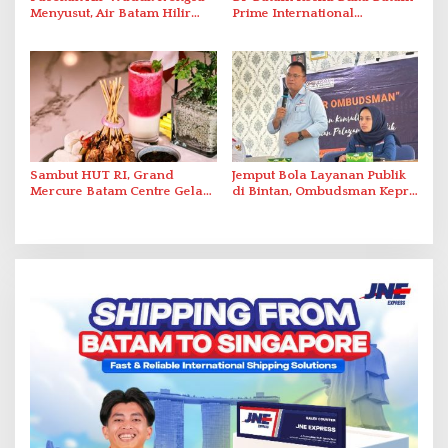
Menyusut, Air Batam Hilir
Prime International
Optimalkan Rekayasa Suplai
Grassroot Football Festival
Antar-IPAM
2026 di Stadion Temenggung
Abdul Jamal
Sambut HUT RI, Grand
Jemput Bola Layanan Publik
Mercure Batam Centre Gelar
di Bintan, Ombudsman Kepri
Promo Kuliner ‘Flavours of
Serap Keluhan Bansos hingga
Nusantara’
Solar Nelayan