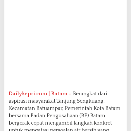
n
g
,
P
e
m
e
r
i
n
t
a
h
B
e
r
Dailykepri.com | Batam –
Berangkat dari
g
e
aspirasi masyarakat Tanjung Sengkuang,
r
Kecamatan Batuampar, Pemerintah Kota Batam
a
bersama Badan Pengusahaan (BP) Batam
k
bergerak cepat mengambil langkah konkret
C
e
untuk mengatasi persoalan air bersih yang