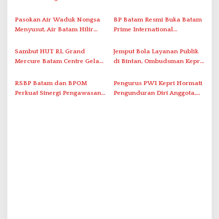
Lewat AIM ASEAN Roadshow
Organization untuk
p
2026
Penanganan Stroke
Pasokan Air Waduk Nongsa
BP Batam Resmi Buka Batam
o
Berstandar Internasional
Menyusut, Air Batam Hilir
Prime International
s
Optimalkan Rekayasa Suplai
Grassroot Football Festival
Antar-IPAM
2026 di Stadion Temenggung
Sambut HUT RI, Grand
Jemput Bola Layanan Publik
Abdul Jamal
Mercure Batam Centre Gelar
di Bintan, Ombudsman Kepri
Promo Kuliner ‘Flavours of
Serap Keluhan Bansos hingga
Nusantara’
Solar Nelayan
RSBP Batam dan BPOM
Pengurus PWI Kepri Hormati
Perkuat Sinergi Pengawasan
Pengunduran Diri Anggota,
Distribusi Obat dan
Segera Koordinasi
Pelayanan Kefarmasian
Administrasi ke Pusat