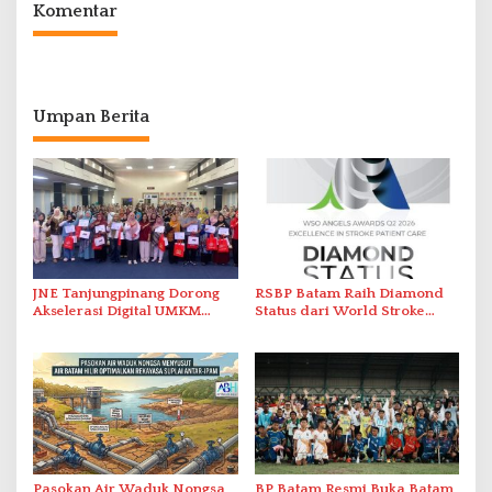
Komentar
Umpan Berita
JNE Tanjungpinang Dorong
RSBP Batam Raih Diamond
Akselerasi Digital UMKM
Status dari World Stroke
Lewat AIM ASEAN Roadshow
Organization untuk
2026
Penanganan Stroke
Berstandar Internasional
Pasokan Air Waduk Nongsa
BP Batam Resmi Buka Batam