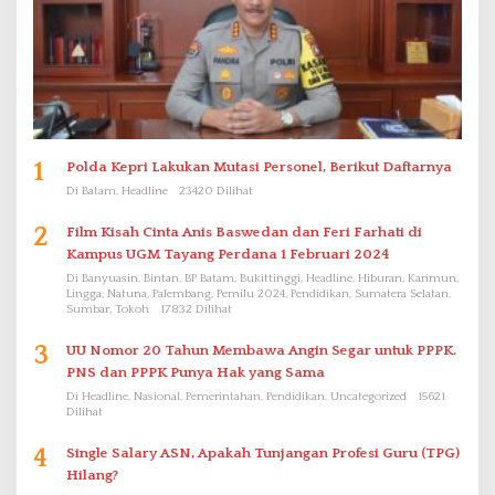
1
Polda Kepri Lakukan Mutasi Personel, Berikut Daftarnya
Di Batam, Headline
23420 Dilihat
2
Film Kisah Cinta Anis Baswedan dan Feri Farhati di
Kampus UGM Tayang Perdana 1 Februari 2024
Di Banyuasin, Bintan, BP Batam, Bukittinggi, Headline, Hiburan, Karimun,
Lingga, Natuna, Palembang, Pemilu 2024, Pendidikan, Sumatera Selatan,
Sumbar, Tokoh
17832 Dilihat
3
UU Nomor 20 Tahun Membawa Angin Segar untuk PPPK.
PNS dan PPPK Punya Hak yang Sama
Di Headline, Nasional, Pemerintahan, Pendidikan, Uncategorized
15621
Dilihat
4
Single Salary ASN, Apakah Tunjangan Profesi Guru (TPG)
Hilang?