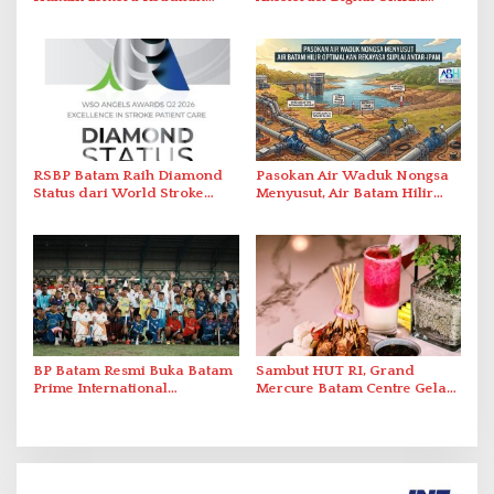
Laporkan Dugaan
Lewat AIM ASEAN Roadshow
Perlawanan ke Petugas di
2026
Bukik Batarah
RSBP Batam Raih Diamond
Pasokan Air Waduk Nongsa
Status dari World Stroke
Menyusut, Air Batam Hilir
Organization untuk
Optimalkan Rekayasa Suplai
Penanganan Stroke
Antar-IPAM
Berstandar Internasional
BP Batam Resmi Buka Batam
Sambut HUT RI, Grand
Prime International
Mercure Batam Centre Gelar
Grassroot Football Festival
Promo Kuliner ‘Flavours of
2026 di Stadion Temenggung
Nusantara’
Abdul Jamal