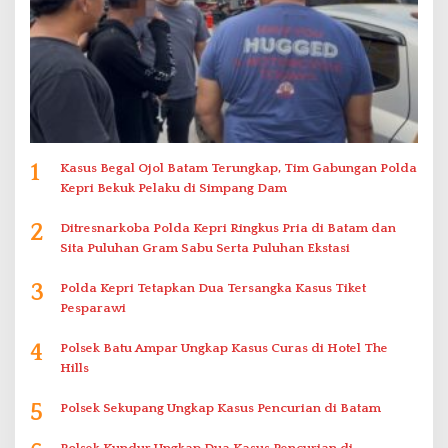
1
Kasus Begal Ojol Batam Terungkap, Tim Gabungan Polda
Kepri Bekuk Pelaku di Simpang Dam
2
Ditresnarkoba Polda Kepri Ringkus Pria di Batam dan
Sita Puluhan Gram Sabu Serta Puluhan Ekstasi
3
Polda Kepri Tetapkan Dua Tersangka Kasus Tiket
Pesparawi
4
Polsek Batu Ampar Ungkap Kasus Curas di Hotel The
Hills
5
Polsek Sekupang Ungkap Kasus Pencurian di Batam