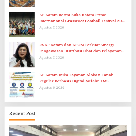
BP Batam Resmi Buka Batam Prime
International Grassroot Football Festival 2026
di Stadion Temenggung Abdul Jamal
Agustus 7, 2026
RSBP Batam dan BPOM Perkuat Sinergi
Pengawasan Distribusi Obat dan Pelayanan
Kefarmasian
Agustus 7, 2026
BP Batam Buka Layanan Alokasi Tanah
Reguler Berbasis Digital Melalui LMS
Agustus 6, 2026
Recent Post