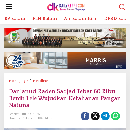
L
e
w
BP Batam
PLN Batam
Air Batam Hilir
DPRD Bata
a
t
i
k
e
k
o
n
t
e
n
Homepage
/
Headline
D
a
Danlanud Raden Sadjad Tebar 60 Ribu
n
Benih Lele Wujudkan Ketahanan Pangan
l
a
Natuna
n
Redaksi
Juli 22, 2025
u
Headline
,
Natuna
3406 Dilihat
d
R