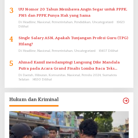
3
UU Nomor 20 Tahun Membawa Angin Segar untuk PPPK.
PNS dan PPPK Punya Hak yang Sama
Di Headline, Nasional, Pemerintahan, Pendidikan, Uncategorized
15623
Dilihat
4
Single Salary ASN, Apakah Tunjangan Profesi Guru (TPG)
Hilang?
Di Headline, Nasional, Pemerintahan, Uncategorized
15407 Dilihat
5
Ahmad Kamil mendampingi Langsung Dike Mandala
Putra pada Acara Grand Finalis Lomba Baca Teks
Proklamasi Mirip Bung Karno di Bali
Di Daerah, Hiburan, Komunitas, Nasional, Pemilu 2024, Sumatera
Selatan
14530 Dilihat
Hukum dan Kriminal