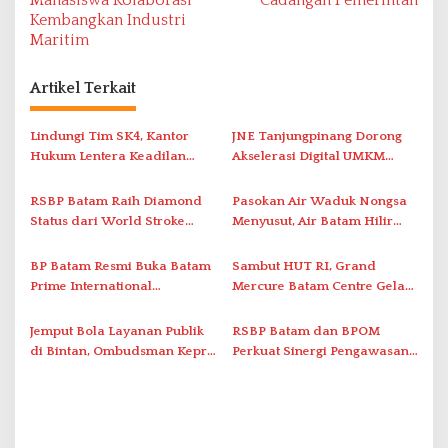
Mahasiswa Kolaborasi
Cadangan Pemerintah
i
Kembangkan Industri
g
Maritim
a
s
Artikel Terkait
i
Lindungi Tim SK4, Kantor
JNE Tanjungpinang Dorong
p
Hukum Lentera Keadilan
Akselerasi Digital UMKM
o
Laporkan Dugaan
Lewat AIM ASEAN Roadshow
s
Perlawanan ke Petugas di
2026
RSBP Batam Raih Diamond
Pasokan Air Waduk Nongsa
Bukik Batarah
Status dari World Stroke
Menyusut, Air Batam Hilir
Organization untuk
Optimalkan Rekayasa Suplai
Penanganan Stroke
Antar-IPAM
BP Batam Resmi Buka Batam
Sambut HUT RI, Grand
Berstandar Internasional
Prime International
Mercure Batam Centre Gelar
Grassroot Football Festival
Promo Kuliner ‘Flavours of
2026 di Stadion Temenggung
Nusantara’
Jemput Bola Layanan Publik
RSBP Batam dan BPOM
Abdul Jamal
di Bintan, Ombudsman Kepri
Perkuat Sinergi Pengawasan
Serap Keluhan Bansos hingga
Distribusi Obat dan
Solar Nelayan
Pelayanan Kefarmasian