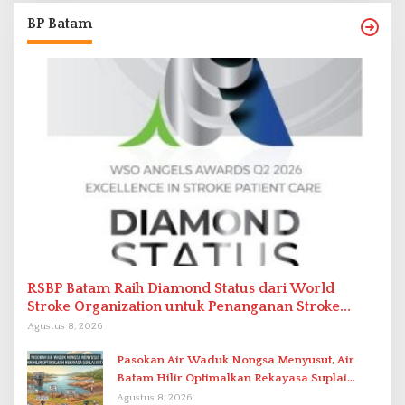
BP Batam
RSBP Batam Raih Diamond Status dari World
Stroke Organization untuk Penanganan Stroke
Berstandar Internasional
Agustus 8, 2026
Pasokan Air Waduk Nongsa Menyusut, Air
Batam Hilir Optimalkan Rekayasa Suplai
Antar-IPAM
Agustus 8, 2026