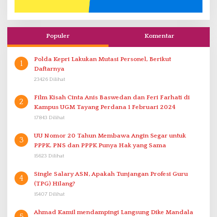
Populer
Komentar
Polda Kepri Lakukan Mutasi Personel, Berikut
1
Daftarnya
23426 Dilihat
Film Kisah Cinta Anis Baswedan dan Feri Farhati di
2
Kampus UGM Tayang Perdana 1 Februari 2024
17843 Dilihat
UU Nomor 20 Tahun Membawa Angin Segar untuk
3
PPPK. PNS dan PPPK Punya Hak yang Sama
15623 Dilihat
Single Salary ASN, Apakah Tunjangan Profesi Guru
4
(TPG) Hilang?
15407 Dilihat
Ahmad Kamil mendampingi Langsung Dike Mandala
5