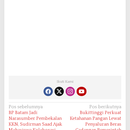
Ikuti Kami
N
Pos sebelumnya
Pos berikutnya
BP Batam Jadi
Bukittinggi Perkuat
a
Narasumber Pembekalan
Ketahanan Pangan Lewat
v
KKN, Sudirman Saad Ajak
Penyaluran Beras