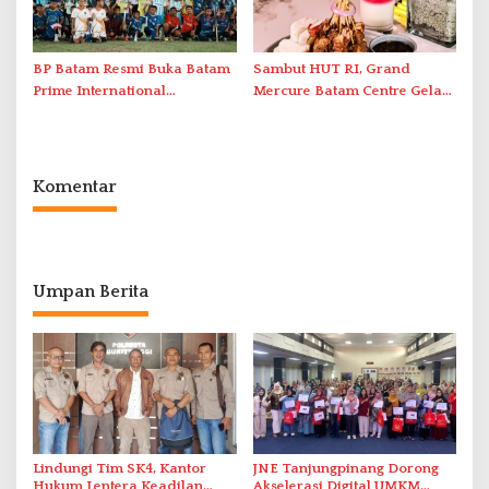
BP Batam Resmi Buka Batam
Sambut HUT RI, Grand
Prime International
Mercure Batam Centre Gelar
Grassroot Football Festival
Promo Kuliner ‘Flavours of
2026 di Stadion Temenggung
Nusantara’
Abdul Jamal
Komentar
Umpan Berita
Lindungi Tim SK4, Kantor
JNE Tanjungpinang Dorong
Hukum Lentera Keadilan
Akselerasi Digital UMKM