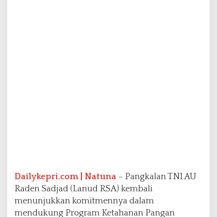
e
n
i
h
L
e
l
e
W
u
j
u
d
k
a
n
K
e
t
Dailykepri.com | Natuna
– Pangkalan TNI AU
a
Raden Sadjad (Lanud RSA) kembali
h
menunjukkan komitmennya dalam
a
mendukung Program Ketahanan Pangan
n