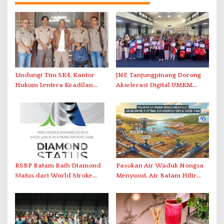
Lindungi Tim SK4, Kantor
JNE Tanjungpinang Dorong
Hukum Lentera Keadilan
Akselerasi Digital UMKM
Laporkan Dugaan
Lewat AIM ASEAN Roadshow
Perlawanan ke Petugas di
2026
Bukik Batarah
RSBP Batam Raih Diamond
Pasokan Air Waduk Nongsa
Status dari World Stroke
Menyusut, Air Batam Hilir
Organization untuk
Optimalkan Rekayasa Suplai
Penanganan Stroke
Antar-IPAM
Berstandar Internasional