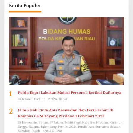
Berita Populer
1
Polda Kepri Lakukan Mutasi Personel, Berikut Daftarnya
Di Batam, Headline
23426 Dilihat
2
Film Kisah Cinta Anis Baswedan dan Feri Farhati di
Kampus UGM Tayang Perdana 1 Februari 2024
Di Banyuasin, Bintan, BP Batam, Bukittinggi, Headline, Hiburan, Karimun,
Lingga, Natuna, Palembang, Pemilu 2024, Pendidikan, Sumatera Selatan,
Sumbar, Tokoh
17843 Dilihat