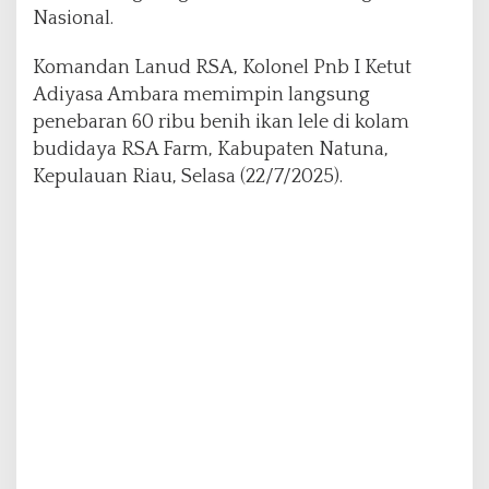
a
Nasional.
n
P
Komandan Lanud RSA, Kolonel Pnb I Ketut
a
Adiyasa Ambara memimpin langsung
n
penebaran 60 ribu benih ikan lele di kolam
g
a
budidaya RSA Farm, Kabupaten Natuna,
n
Kepulauan Riau, Selasa (22/7/2025).
N
a
t
u
n
a