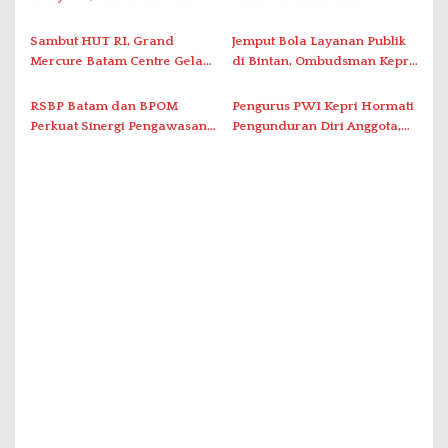
Optimalkan Rekayasa Suplai
Grassroot Football Festival
Antar-IPAM
2026 di Stadion Temenggung
Sambut HUT RI, Grand
Jemput Bola Layanan Publik
Abdul Jamal
Mercure Batam Centre Gelar
di Bintan, Ombudsman Kepri
Promo Kuliner ‘Flavours of
Serap Keluhan Bansos hingga
Nusantara’
Solar Nelayan
RSBP Batam dan BPOM
Pengurus PWI Kepri Hormati
Perkuat Sinergi Pengawasan
Pengunduran Diri Anggota,
Distribusi Obat dan
Segera Koordinasi
Pelayanan Kefarmasian
Administrasi ke Pusat