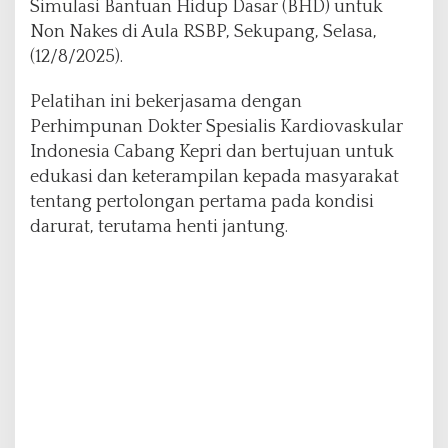
Simulasi Bantuan Hidup Dasar (BHD) untuk
a
Non Nakes di Aula RSBP, Sekupang, Selasa,
n
t
(12/8/2025).
u
a
Pelatihan ini bekerjasama dengan
n
Perhimpunan Dokter Spesialis Kardiovaskular
H
Indonesia Cabang Kepri dan bertujuan untuk
i
d
edukasi dan keterampilan kepada masyarakat
u
tentang pertolongan pertama pada kondisi
p
darurat, terutama henti jantung.
D
a
s
a
r