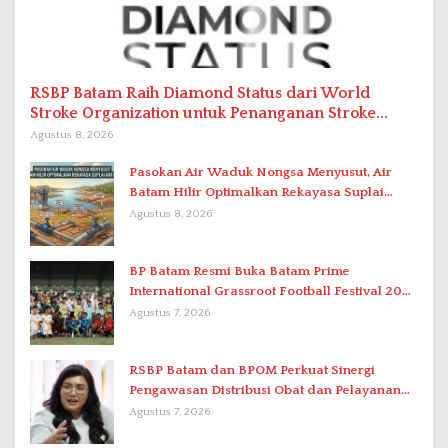
RSBP Batam Raih Diamond Status dari World
Stroke Organization untuk Penanganan Stroke
Berstandar Internasional
Agustus 8, 2026
Pasokan Air Waduk Nongsa Menyusut, Air
Batam Hilir Optimalkan Rekayasa Suplai
Antar-IPAM
Agustus 8, 2026
BP Batam Resmi Buka Batam Prime
International Grassroot Football Festival 2026
di Stadion Temenggung Abdul Jamal
Agustus 7, 2026
RSBP Batam dan BPOM Perkuat Sinergi
Pengawasan Distribusi Obat dan Pelayanan
Kefarmasian
Agustus 7, 2026