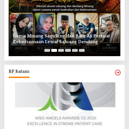
Gema Minang Sagulung dan Batu Aji Perkuat
A
Kebersamaan Lewat Saluang Dendang
H
BP Batam