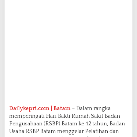
P
B
a
t
a
m
B
e
r
i
k
a
n
P
e
l
a
t
Dailykepri.com | Batam
– Dalam rangka
i
memperingati Hari Bakti Rumah Sakit Badan
h
a
Pengusahaan (RSBP) Batam ke 42 tahun, Badan
n
Usaha RSBP Batam menggelar Pelatihan dan
B