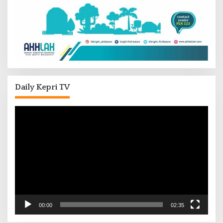
Daily Kepri TV
Pemutar
Video
00:00
02:35