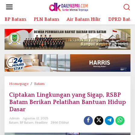
L
e
w
BP Batam
PLN Batam
Air Batam Hilir
DPRD Bata
a
t
i
k
e
k
o
n
t
e
n
Homepage
/
Batam
C
i
Ciptakan Lingkungan yang Sigap, RSBP
p
Batam Berikan Pelatihan Bantuan Hidup
t
a
Dasar
k
Admin
Agustus 12, 2025
a
Batam
,
BP Batam
,
Headline
2866 Dilihat
n
L