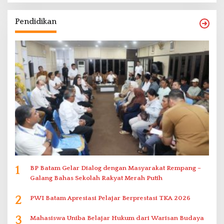
Pendidikan
1
BP Batam Gelar Dialog dengan Masyarakat Rempang –
Galang Bahas Sekolah Rakyat Merah Putih
2
PWI Batam Apresiasi Pelajar Berprestasi TKA 2026
3
Mahasiswa Uniba Belajar Hukum dari Warisan Budaya