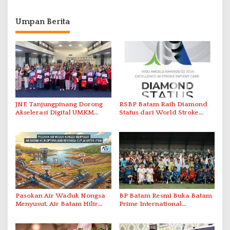
Umpan Berita
JNE Tanjungpinang Dorong
RSBP Batam Raih Diamond
Akselerasi Digital UMKM
Status dari World Stroke
Lewat AIM ASEAN Roadshow
Organization untuk
2026
Penanganan Stroke
Berstandar Internasional
Pasokan Air Waduk Nongsa
BP Batam Resmi Buka Batam
Menyusut, Air Batam Hilir
Prime International
Optimalkan Rekayasa Suplai
Grassroot Football Festival
Antar-IPAM
2026 di Stadion Temenggung
Abdul Jamal