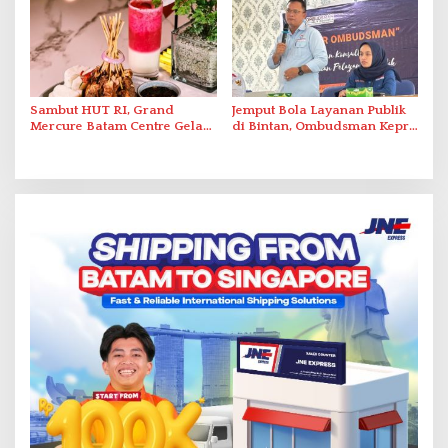
Sambut HUT RI, Grand
Jemput Bola Layanan Publik
Mercure Batam Centre Gelar
di Bintan, Ombudsman Kepri
Promo Kuliner ‘Flavours of
Serap Keluhan Bansos hingga
Nusantara’
Solar Nelayan