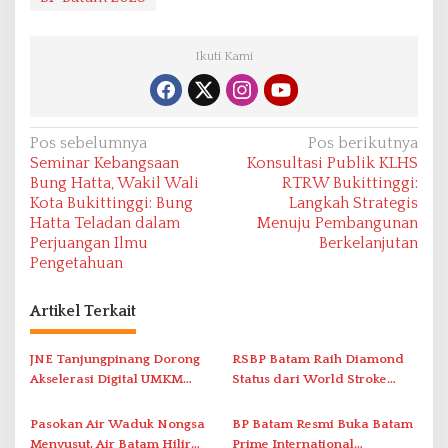
Ikuti Kami
N
Pos sebelumnya
Pos berikutnya
Seminar Kebangsaan
Konsultasi Publik KLHS
a
Bung Hatta, Wakil Wali
RTRW Bukittinggi:
v
Kota Bukittinggi: Bung
Langkah Strategis
Hatta Teladan dalam
Menuju Pembangunan
i
Perjuangan Ilmu
Berkelanjutan
g
Pengetahuan
a
s
Artikel Terkait
i
JNE Tanjungpinang Dorong
RSBP Batam Raih Diamond
p
Akselerasi Digital UMKM
Status dari World Stroke
o
Lewat AIM ASEAN Roadshow
Organization untuk
s
2026
Penanganan Stroke
Pasokan Air Waduk Nongsa
BP Batam Resmi Buka Batam
Berstandar Internasional
Menyusut, Air Batam Hilir
Prime International