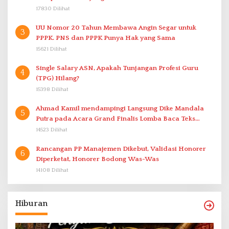
17830 Dilihat
UU Nomor 20 Tahun Membawa Angin Segar untuk
3
PPPK. PNS dan PPPK Punya Hak yang Sama
15621 Dilihat
Single Salary ASN, Apakah Tunjangan Profesi Guru
4
(TPG) Hilang?
15398 Dilihat
Ahmad Kamil mendampingi Langsung Dike Mandala
5
Putra pada Acara Grand Finalis Lomba Baca Teks
Proklamasi Mirip Bung Karno di Bali
14523 Dilihat
Rancangan PP Manajemen Dikebut, Validasi Honorer
6
Diperketat, Honorer Bodong Was-Was
14108 Dilihat
Hiburan