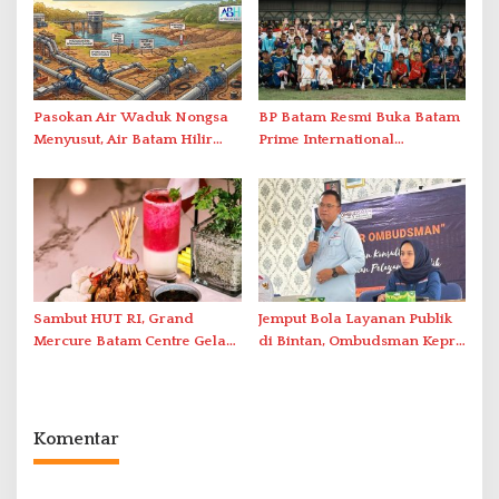
Berstandar Internasional
Pasokan Air Waduk Nongsa
BP Batam Resmi Buka Batam
Menyusut, Air Batam Hilir
Prime International
Optimalkan Rekayasa Suplai
Grassroot Football Festival
Antar-IPAM
2026 di Stadion Temenggung
Abdul Jamal
Sambut HUT RI, Grand
Jemput Bola Layanan Publik
Mercure Batam Centre Gelar
di Bintan, Ombudsman Kepri
Promo Kuliner ‘Flavours of
Serap Keluhan Bansos hingga
Nusantara’
Solar Nelayan
Komentar