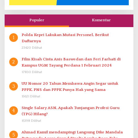
Populer
Komentar
Polda Kepri Lakukan Mutasi Personel, Berikut
1
Daftarnya
23420 Dilihat
Film Kisah Cinta Anis Baswedan dan Feri Farhati di
2
Kampus UGM Tayang Perdana 1 Februari 2024
17830 Dilihat
UU Nomor 20 Tahun Membawa Angin Segar untuk
3
PPPK. PNS dan PPPK Punya Hak yang Sama
15621 Dilihat
Single Salary ASN, Apakah Tunjangan Profesi Guru
4
(TPG) Hilang?
15398 Dilihat
Ahmad Kamil mendampingi Langsung Dike Mandala
5