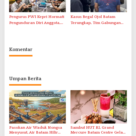
Pengurus PWI Kepri Hormati
Kasus Begal Ojol Batam
Pengunduran Diri Anggota,
Terungkap, Tim Gabungan
Segera Koordinasi
Polda Kepri Bekuk Pelaku di
Administrasi ke Pusat
Simpang Dam
Komentar
Umpan Berita
Pasokan Air Waduk Nongsa
Sambut HUT RI, Grand
Menyusut, Air Batam Hilir
Mercure Batam Centre Gelar