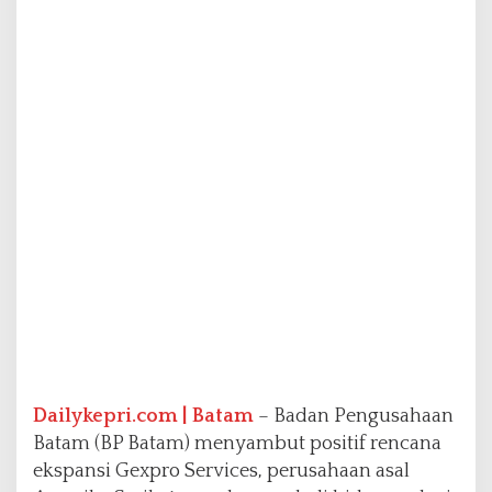
a
n
s
i
G
e
x
p
r
o
S
e
r
v
i
c
e
s
k
Dailykepri.com | Batam
– Badan Pengusahaan
e
Batam (BP Batam) menyambut positif rencana
B
a
ekspansi Gexpro Services, perusahaan asal
t