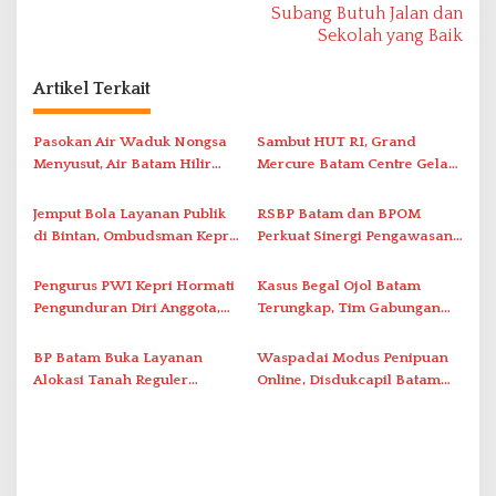
Subang Butuh Jalan dan
g
Sekolah yang Baik
a
s
Artikel Terkait
i
Pasokan Air Waduk Nongsa
Sambut HUT RI, Grand
p
Menyusut, Air Batam Hilir
Mercure Batam Centre Gelar
o
Optimalkan Rekayasa Suplai
Promo Kuliner ‘Flavours of
s
Antar-IPAM
Nusantara’
Jemput Bola Layanan Publik
RSBP Batam dan BPOM
di Bintan, Ombudsman Kepri
Perkuat Sinergi Pengawasan
Serap Keluhan Bansos hingga
Distribusi Obat dan
Solar Nelayan
Pelayanan Kefarmasian
Pengurus PWI Kepri Hormati
Kasus Begal Ojol Batam
Pengunduran Diri Anggota,
Terungkap, Tim Gabungan
Segera Koordinasi
Polda Kepri Bekuk Pelaku di
Administrasi ke Pusat
Simpang Dam
BP Batam Buka Layanan
Waspadai Modus Penipuan
Alokasi Tanah Reguler
Online, Disdukcapil Batam
Berbasis Digital Melalui LMS
Tegaskan Aktivasi IKD Wajib
Tatap Muka