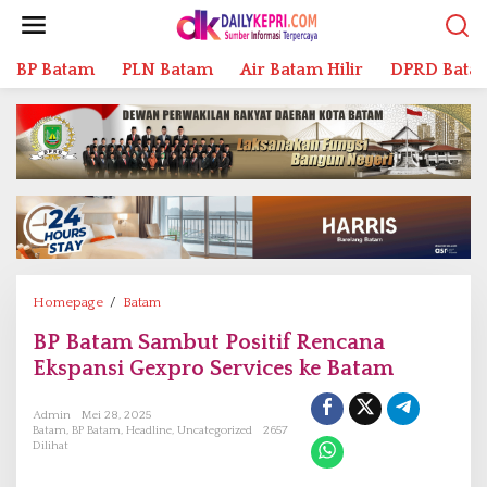
L
e
w
BP Batam
PLN Batam
Air Batam Hilir
DPRD Bata
a
t
i
k
e
k
o
n
t
e
n
Homepage
/
Batam
B
P
BP Batam Sambut Positif Rencana
B
Ekspansi Gexpro Services ke Batam
a
t
a
Admin
Mei 28, 2025
Batam
,
BP Batam
,
Headline
,
Uncategorized
2657
m
Dilihat
S
a