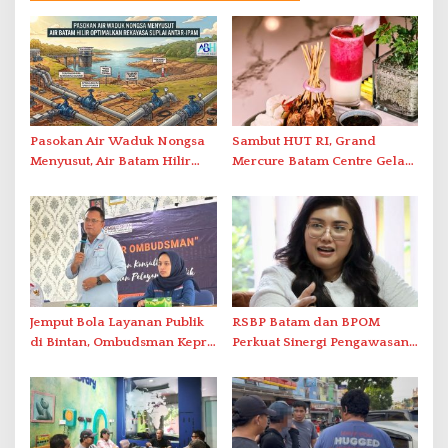
Pasokan Air Waduk Nongsa
Sambut HUT RI, Grand
Menyusut, Air Batam Hilir
Mercure Batam Centre Gelar
Optimalkan Rekayasa Suplai
Promo Kuliner ‘Flavours of
Antar-IPAM
Nusantara’
Jemput Bola Layanan Publik
RSBP Batam dan BPOM
di Bintan, Ombudsman Kepri
Perkuat Sinergi Pengawasan
Serap Keluhan Bansos hingga
Distribusi Obat dan
Solar Nelayan
Pelayanan Kefarmasian