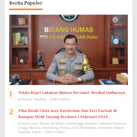
Berita Populer
1
Polda Kepri Lakukan Mutasi Personel, Berikut Daftarnya
Di Batam, Headline
23420 Dilihat
2
Film Kisah Cinta Anis Baswedan dan Feri Farhati di
Kampus UGM Tayang Perdana 1 Februari 2024
Di Banyuasin, Bintan, BP Batam, Bukittinggi, Headline, Hiburan, Karimun,
Lingga, Natuna, Palembang, Pemilu 2024, Pendidikan, Sumatera Selatan,
Sumbar, Tokoh
17830 Dilihat