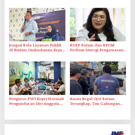
Optimalkan Rekayasa Suplai
Promo Kuliner ‘Flavours of
Antar-IPAM
Nusantara’
Jemput Bola Layanan Publik
RSBP Batam dan BPOM
di Bintan, Ombudsman Kepri
Perkuat Sinergi Pengawasan
Serap Keluhan Bansos hingga
Distribusi Obat dan
Solar Nelayan
Pelayanan Kefarmasian
Pengurus PWI Kepri Hormati
Kasus Begal Ojol Batam
Pengunduran Diri Anggota,
Terungkap, Tim Gabungan
Segera Koordinasi
Polda Kepri Bekuk Pelaku di
Administrasi ke Pusat
Simpang Dam