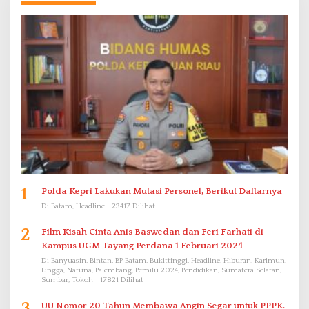
1
Polda Kepri Lakukan Mutasi Personel, Berikut Daftarnya
Di Batam, Headline
23417 Dilihat
2
Film Kisah Cinta Anis Baswedan dan Feri Farhati di
Kampus UGM Tayang Perdana 1 Februari 2024
Di Banyuasin, Bintan, BP Batam, Bukittinggi, Headline, Hiburan, Karimun,
Lingga, Natuna, Palembang, Pemilu 2024, Pendidikan, Sumatera Selatan,
Sumbar, Tokoh
17821 Dilihat
UU Nomor 20 Tahun Membawa Angin Segar untuk PPPK.