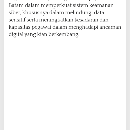
t
Batam dalam memperkuat sistem keamanan
u
siber, khususnya dalam melindungi data
k
sensitif serta meningkatkan kesadaran dan
P
kapasitas pegawai dalam menghadapi ancaman
e
r
digital yang kian berkembang.
k
u
a
t
K
e
a
m
a
n
a
n
S
i
b
e