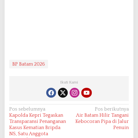
BP Batam 2026
Ikuti Kami
N
Pos sebelumnya
Pos berikutnya
Kapolda Kepri Tegaskan
Air Batam Hilir Tangani
a
Transparansi Penanganan
Kebocoran Pipa di Jalur
v
Kasus Kematian Bripda
Penuin
NS, Satu Anggota
i