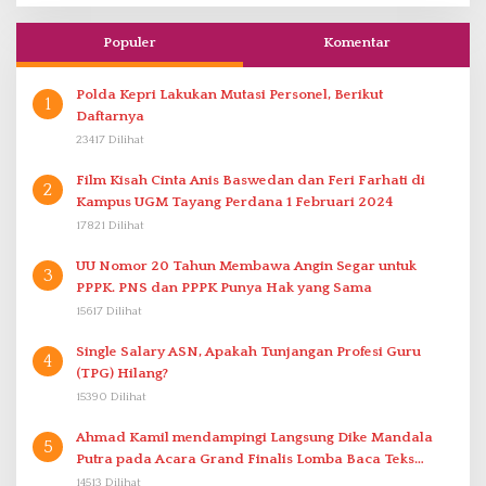
Populer
Komentar
Polda Kepri Lakukan Mutasi Personel, Berikut
1
Daftarnya
23417 Dilihat
Film Kisah Cinta Anis Baswedan dan Feri Farhati di
2
Kampus UGM Tayang Perdana 1 Februari 2024
17821 Dilihat
UU Nomor 20 Tahun Membawa Angin Segar untuk
3
PPPK. PNS dan PPPK Punya Hak yang Sama
15617 Dilihat
Single Salary ASN, Apakah Tunjangan Profesi Guru
4
(TPG) Hilang?
15390 Dilihat
Ahmad Kamil mendampingi Langsung Dike Mandala
5
Putra pada Acara Grand Finalis Lomba Baca Teks
Proklamasi Mirip Bung Karno di Bali
14513 Dilihat