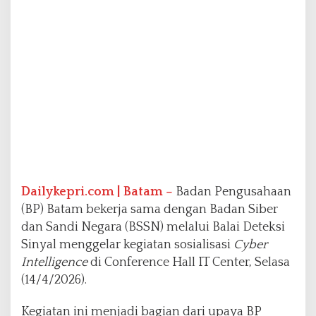
s
a
s
i
C
y
b
e
r
I
n
t
e
l
Dailykepri.com | Batam –
Badan Pengusahaan
l
(BP) Batam bekerja sama dengan Badan Siber
i
dan Sandi Negara (BSSN) melalui Balai Deteksi
g
e
Sinyal menggelar kegiatan sosialisasi
Cyber
n
Intelligence
di Conference Hall IT Center, Selasa
c
(14/4/2026).
e
u
Kegiatan ini menjadi bagian dari upaya BP
n