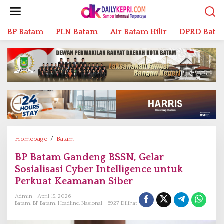
L
e
w
BP Batam
PLN Batam
Air Batam Hilir
DPRD Bata
a
t
i
k
e
k
o
n
t
e
n
Homepage
/
Batam
B
P
BP Batam Gandeng BSSN, Gelar
B
Sosialisasi Cyber Intelligence untuk
a
t
Perkuat Keamanan Siber
a
Admin
April 15, 2026
m
Batam
,
BP Batam
,
Headline
,
Nasional
6927 Dilihat
G
a