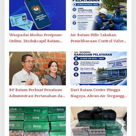
Waspadai Modus Penipuan
Air Batam Hilir Lakukan
Online, Disdukcapil Batam
Pemeliharaan Control Valve,
Tegaskan Aktivasi IKD Wajib
Ini Daftar Area Terdampak
Tatap Muka
BP Batam Perkuat Penataan
Dari Batam Centre Hingga
Administrasi Pertanahan dan
Nagoya, Aliran Air Terganggu
Pemanfaatan Ruang Laut
Akibat Listrik Padam di IPA
Duriangkang