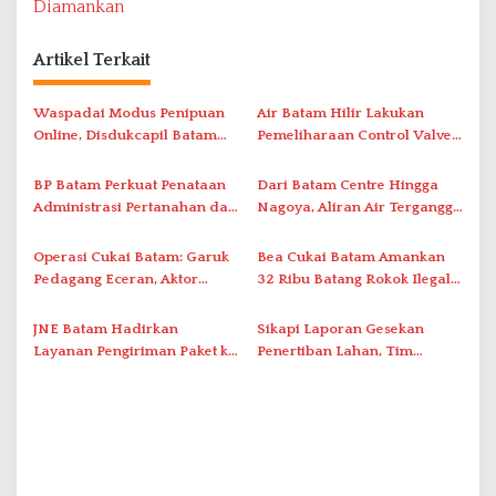
Diamankan
g
a
Artikel Terkait
s
i
Waspadai Modus Penipuan
Air Batam Hilir Lakukan
Online, Disdukcapil Batam
Pemeliharaan Control Valve,
p
Tegaskan Aktivasi IKD Wajib
Ini Daftar Area Terdampak
o
Tatap Muka
BP Batam Perkuat Penataan
Dari Batam Centre Hingga
s
Administrasi Pertanahan dan
Nagoya, Aliran Air Terganggu
Pemanfaatan Ruang Laut
Akibat Listrik Padam di IPA
Duriangkang
Operasi Cukai Batam: Garuk
Bea Cukai Batam Amankan
Pedagang Eceran, Aktor
32 Ribu Batang Rokok Ilegal
Intelektual Rokok Ilegal Tak
dalam Operasi Cukai
Tersentuh?
JNE Batam Hadirkan
Sikapi Laporan Gesekan
Layanan Pengiriman Paket ke
Penertiban Lahan, Tim
Singapura Mulai Rp100 Ribu
Hukum Terlapor Memenuhi
Undangan Klarifikasi Polresta
Bukittinggi