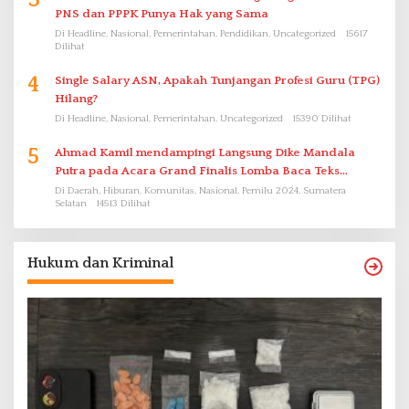
3
PNS dan PPPK Punya Hak yang Sama
Di Headline, Nasional, Pemerintahan, Pendidikan, Uncategorized
15617
Dilihat
4
Single Salary ASN, Apakah Tunjangan Profesi Guru (TPG)
Hilang?
Di Headline, Nasional, Pemerintahan, Uncategorized
15390 Dilihat
5
Ahmad Kamil mendampingi Langsung Dike Mandala
Putra pada Acara Grand Finalis Lomba Baca Teks
Proklamasi Mirip Bung Karno di Bali
Di Daerah, Hiburan, Komunitas, Nasional, Pemilu 2024, Sumatera
Selatan
14513 Dilihat
Hukum dan Kriminal