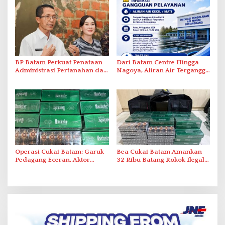
BP Batam Perkuat Penataan
Dari Batam Centre Hingga
Administrasi Pertanahan dan
Nagoya, Aliran Air Terganggu
Pemanfaatan Ruang Laut
Akibat Listrik Padam di IPA
Duriangkang
Operasi Cukai Batam: Garuk
Bea Cukai Batam Amankan
Pedagang Eceran, Aktor
32 Ribu Batang Rokok Ilegal
Intelektual Rokok Ilegal Tak
dalam Operasi Cukai
Tersentuh?