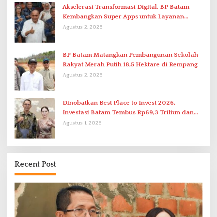
Akselerasi Transformasi Digital, BP Batam
Kembangkan Super Apps untuk Layanan
Terpadu
Agustus 2, 2026
BP Batam Matangkan Pembangunan Sekolah
Rakyat Merah Putih 18,5 Hektare di Rempang
Agustus 2, 2026
Dinobatkan Best Place to Invest 2026,
Investasi Batam Tembus Rp69,3 Triliun dan
Ekonomi Tumbuh 6,76 Persen
Agustus 1, 2026
Recent Post