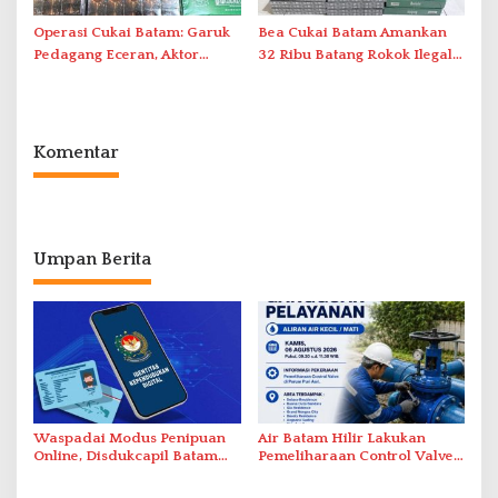
Operasi Cukai Batam: Garuk
Bea Cukai Batam Amankan
Pedagang Eceran, Aktor
32 Ribu Batang Rokok Ilegal
Intelektual Rokok Ilegal Tak
dalam Operasi Cukai
Tersentuh?
Komentar
Umpan Berita
Waspadai Modus Penipuan
Air Batam Hilir Lakukan
Online, Disdukcapil Batam
Pemeliharaan Control Valve,
Tegaskan Aktivasi IKD Wajib
Ini Daftar Area Terdampak
Tatap Muka