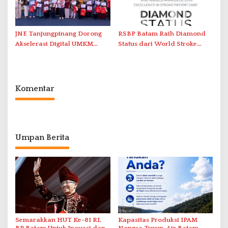
JNE Tanjungpinang Dorong
RSBP Batam Raih Diamond
Akselerasi Digital UMKM
Status dari World Stroke
Lewat AIM ASEAN Roadshow
Organization untuk
2026
Penanganan Stroke
Berstandar Internasional
Komentar
Umpan Berita
Semarakkan HUT Ke-81 RI,
Kapasitas Produksi IPAM