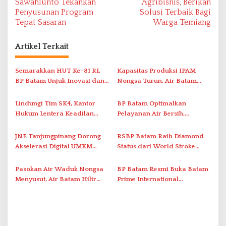
v
Sawahlunto Tekankan
Agribisnis, Berikan
Penyusunan Program
Solusi Terbaik Bagi
i
Tepat Sasaran
Warga Temiang
g
a
Artikel Terkait
s
i
Semarakkan HUT Ke-81 RI,
Kapasitas Produksi IPAM
BP Batam Unjuk Inovasi dan
Nongsa Turun, Air Batam
p
Sinergi Pembangunan dalam
Hilir Imbau Pelanggan Hemat
o
Pawai Pembangunan
Air
Lindungi Tim SK4, Kantor
BP Batam Optimalkan
s
Hukum Lentera Keadilan
Pelayanan Air Bersih,
Laporkan Dugaan
Masyarakat Diimbau
Perlawanan ke Petugas di
Gunakan Air Secara Bijak
JNE Tanjungpinang Dorong
RSBP Batam Raih Diamond
Bukik Batarah
Akselerasi Digital UMKM
Status dari World Stroke
Lewat AIM ASEAN Roadshow
Organization untuk
2026
Penanganan Stroke
Pasokan Air Waduk Nongsa
BP Batam Resmi Buka Batam
Berstandar Internasional
Menyusut, Air Batam Hilir
Prime International
Optimalkan Rekayasa Suplai
Grassroot Football Festival
Antar-IPAM
2026 di Stadion Temenggung
Abdul Jamal