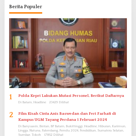
Berita Populer
1
Polda Kepri Lakukan Mutasi Personel, Berikut Daftarnya
Di Batam, Headline
23429 Dilihat
2
Film Kisah Cinta Anis Baswedan dan Feri Farhati di
Kampus UGM Tayang Perdana 1 Februari 2024
Di Banyuasin, Bintan, BP Batam, Bukittinggi, Headline, Hiburan, Karimun,
Lingga, Natuna, Palembang, Pemilu 2024, Pendidikan, Sumatera Selatan,
Sumbar, Tokoh
17852 Dilihat