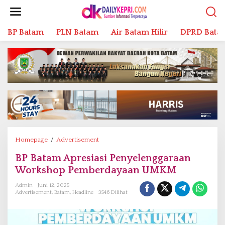
L
e
w
BP Batam
PLN Batam
Air Batam Hilir
DPRD Bata
a
t
i
k
e
k
o
n
t
e
n
Homepage
/
Advertisement
B
P
BP Batam Apresiasi Penyelenggaraan
B
Workshop Pemberdayaan UMKM
a
t
Admin
Juni 12, 2025
a
Advertisement
,
Batam
,
Headline
3546 Dilihat
m
A
p