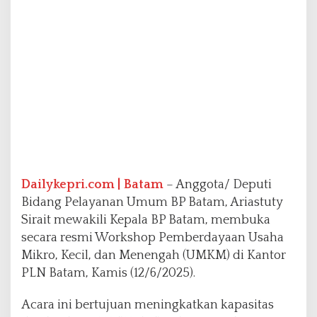
W
o
r
k
s
h
o
p
P
e
m
b
e
Dailykepri.com | Batam
– Anggota/ Deputi
r
d
Bidang Pelayanan Umum BP Batam, Ariastuty
a
Sirait mewakili Kepala BP Batam, membuka
y
secara resmi Workshop Pemberdayaan Usaha
a
Mikro, Kecil, dan Menengah (UMKM) di Kantor
a
n
PLN Batam, Kamis (12/6/2025).
U
M
Acara ini bertujuan meningkatkan kapasitas
K