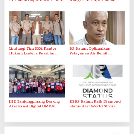
BP Batam Unjuk Inovasi dan
Nongsa Turun, Air Batam
Sinergi Pembangunan dalam
Hilir Imbau Pelanggan Hemat
Pawai Pembangunan
Air
Lindungi Tim SK4, Kantor
BP Batam Optimalkan
Hukum Lentera Keadilan
Pelayanan Air Bersih,
Laporkan Dugaan
Masyarakat Diimbau
Perlawanan ke Petugas di
Gunakan Air Secara Bijak
Bukik Batarah
JNE Tanjungpinang Dorong
RSBP Batam Raih Diamond
Akselerasi Digital UMKM
Status dari World Stroke
Lewat AIM ASEAN Roadshow
Organization untuk
2026
Penanganan Stroke
Berstandar Internasional