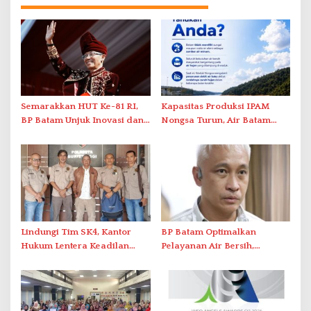
Semarakkan HUT Ke-81 RI,
Kapasitas Produksi IPAM
BP Batam Unjuk Inovasi dan
Nongsa Turun, Air Batam
Sinergi Pembangunan dalam
Hilir Imbau Pelanggan Hemat
Pawai Pembangunan
Air
Lindungi Tim SK4, Kantor
BP Batam Optimalkan
Hukum Lentera Keadilan
Pelayanan Air Bersih,
Laporkan Dugaan
Masyarakat Diimbau
Perlawanan ke Petugas di
Gunakan Air Secara Bijak
Bukik Batarah