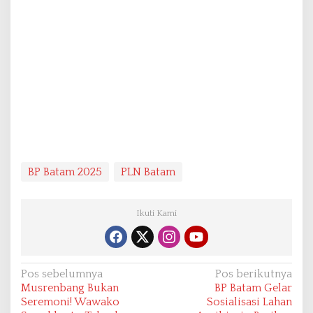
BP Batam 2025
PLN Batam
Ikuti Kami
N
Pos sebelumnya
Pos berikutnya
Musrenbang Bukan
BP Batam Gelar
a
Seremoni! Wawako
Sosialisasi Lahan