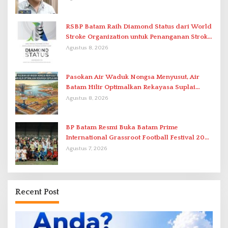
RSBP Batam Raih Diamond Status dari World
Stroke Organization untuk Penanganan Stroke
Berstandar Internasional
Agustus 8, 2026
Pasokan Air Waduk Nongsa Menyusut, Air
Batam Hilir Optimalkan Rekayasa Suplai
Antar-IPAM
Agustus 8, 2026
BP Batam Resmi Buka Batam Prime
International Grassroot Football Festival 2026
di Stadion Temenggung Abdul Jamal
Agustus 7, 2026
Recent Post