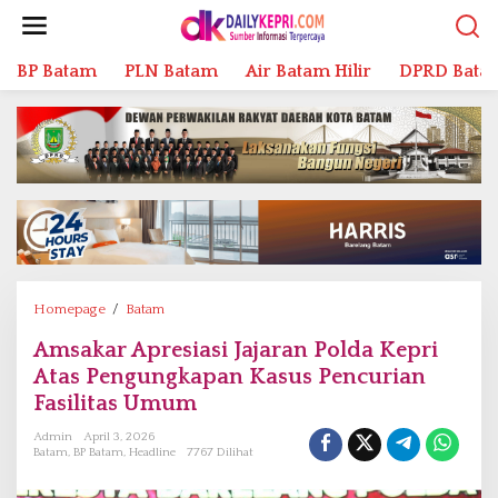
L
e
w
BP Batam
PLN Batam
Air Batam Hilir
DPRD Bata
a
t
i
k
e
k
o
n
t
e
n
Homepage
/
Batam
A
m
Amsakar Apresiasi Jajaran Polda Kepri
s
Atas Pengungkapan Kasus Pencurian
a
k
Fasilitas Umum
a
Admin
April 3, 2026
r
Batam
,
BP Batam
,
Headline
7767 Dilihat
A
p