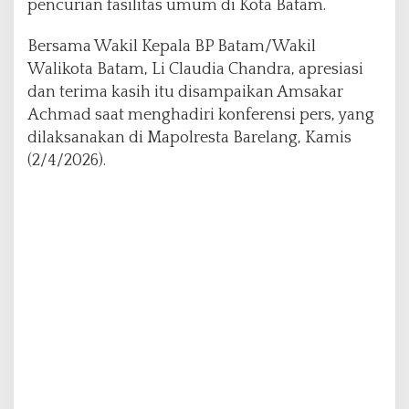
pencurian fasilitas umum di Kota Batam.
P
e
Bersama Wakil Kepala BP Batam/Wakil
n
Walikota Batam, Li Claudia Chandra, apresiasi
c
u
dan terima kasih itu disampaikan Amsakar
r
Achmad saat menghadiri konferensi pers, yang
i
dilaksanakan di Mapolresta Barelang, Kamis
a
(2/4/2026).
n
F
a
s
i
l
i
t
a
s
U
m
u
m