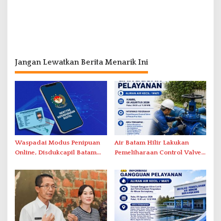
Jangan Lewatkan Berita Menarik Ini
Waspadai Modus Penipuan
Air Batam Hilir Lakukan
Online, Disdukcapil Batam
Pemeliharaan Control Valve,
Tegaskan Aktivasi IKD Wajib
Ini Daftar Area Terdampak
Tatap Muka