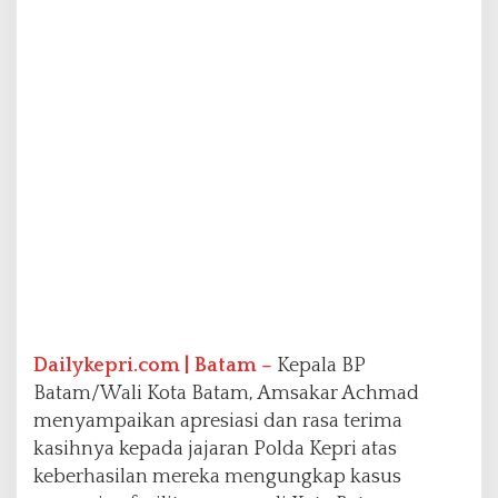
r
i
A
t
a
s
P
e
n
g
u
n
g
k
a
p
a
Dailykepri.com | Batam –
Kepala BP
n
Batam/Wali Kota Batam, Amsakar Achmad
K
menyampaikan apresiasi dan rasa terima
a
kasihnya kepada jajaran Polda Kepri atas
s
u
keberhasilan mereka mengungkap kasus
s