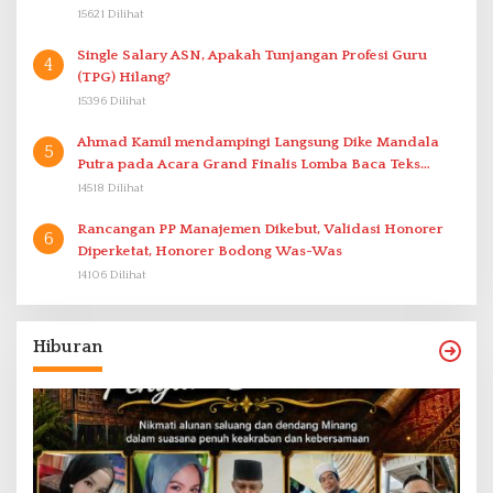
15621 Dilihat
Single Salary ASN, Apakah Tunjangan Profesi Guru
4
(TPG) Hilang?
15396 Dilihat
Ahmad Kamil mendampingi Langsung Dike Mandala
5
Putra pada Acara Grand Finalis Lomba Baca Teks
Proklamasi Mirip Bung Karno di Bali
14518 Dilihat
Rancangan PP Manajemen Dikebut, Validasi Honorer
6
Diperketat, Honorer Bodong Was-Was
14106 Dilihat
Hiburan