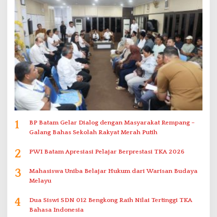
1
BP Batam Gelar Dialog dengan Masyarakat Rempang –
Galang Bahas Sekolah Rakyat Merah Putih
2
PWI Batam Apresiasi Pelajar Berprestasi TKA 2026
3
Mahasiswa Uniba Belajar Hukum dari Warisan Budaya
Melayu
4
Dua Siswi SDN 012 Bengkong Raih Nilai Tertinggi TKA
Bahasa Indonesia