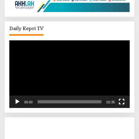
Daily Kepri TV
Pemutar
Video
00:00
02:35