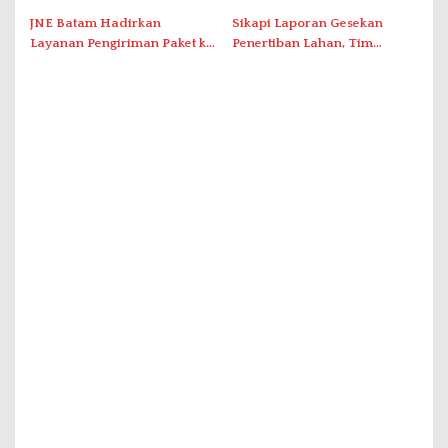
Tersentuh?
JNE Batam Hadirkan
Sikapi Laporan Gesekan
Layanan Pengiriman Paket ke
Penertiban Lahan, Tim
Singapura Mulai Rp100 Ribu
Hukum Terlapor Memenuhi
Undangan Klarifikasi Polresta
Bukittinggi