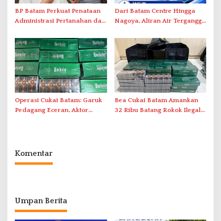
BP Batam Perkuat Penataan
Dari Batam Centre Hingga
Administrasi Pertanahan dan
Nagoya, Aliran Air Terganggu
Pemanfaatan Ruang Laut
Akibat Listrik Padam di IPA
Duriangkang
Operasi Cukai Batam: Garuk
Bea Cukai Batam Amankan
Pedagang Eceran, Aktor
32 Ribu Batang Rokok Ilegal
Intelektual Rokok Ilegal Tak
dalam Operasi Cukai
Tersentuh?
Komentar
Umpan Berita