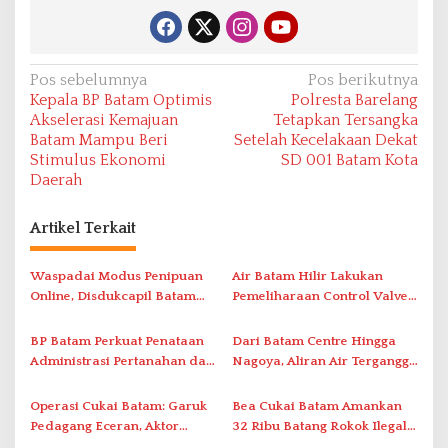
N
Pos sebelumnya
Pos berikutnya
Kepala BP Batam Optimis
Polresta Barelang
a
Akselerasi Kemajuan
Tetapkan Tersangka
v
Batam Mampu Beri
Setelah Kecelakaan Dekat
Stimulus Ekonomi
SD 001 Batam Kota
i
Daerah
g
a
Artikel Terkait
s
i
Waspadai Modus Penipuan
Air Batam Hilir Lakukan
Online, Disdukcapil Batam
Pemeliharaan Control Valve,
p
Tegaskan Aktivasi IKD Wajib
Ini Daftar Area Terdampak
o
Tatap Muka
BP Batam Perkuat Penataan
Dari Batam Centre Hingga
s
Administrasi Pertanahan dan
Nagoya, Aliran Air Terganggu
Pemanfaatan Ruang Laut
Akibat Listrik Padam di IPA
Duriangkang
Operasi Cukai Batam: Garuk
Bea Cukai Batam Amankan
Pedagang Eceran, Aktor
32 Ribu Batang Rokok Ilegal
Intelektual Rokok Ilegal Tak
dalam Operasi Cukai