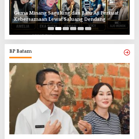
Gema Minang Sagulung dan Batu Aji Perkuat
A
Kebersamaan Lewat Saluang Dendang
H
BP Batam