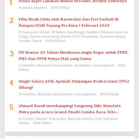
1
Polda Kepri Lakukan Mutasi Personel, Berikut Daftarnya
Di Batam, Headline
23419 Dilihat
2
Film Kisah Cinta Anis Baswedan dan Feri Farhati di
Kampus UGM Tayang Perdana 1 Februari 2024
Di Banyuasin, Bintan, BP Batam, Bukittinggi, Headline, Hiburan, Karimun,
Lingga, Natuna, Palembang, Pemilu 2024, Pendidikan, Sumatera Selatan,
Sumbar, Tokoh
17826 Dilihat
3
UU Nomor 20 Tahun Membawa Angin Segar untuk PPPK.
PNS dan PPPK Punya Hak yang Sama
Di Headline, Nasional, Pemerintahan, Pendidikan, Uncategorized
15621
Dilihat
4
Single Salary ASN, Apakah Tunjangan Profesi Guru (TPG)
Hilang?
Di Headline, Nasional, Pemerintahan, Uncategorized
15396 Dilihat
5
Ahmad Kamil mendampingi Langsung Dike Mandala
Putra pada Acara Grand Finalis Lomba Baca Teks
Proklamasi Mirip Bung Karno di Bali
Di Daerah, Hiburan, Komunitas, Nasional, Pemilu 2024, Sumatera
Selatan
14518 Dilihat