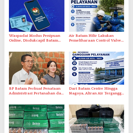
Waspadai Modus Penipuan
Air Batam Hilir Lakukan
Online, Disdukcapil Batam
Pemeliharaan Control Valve,
Tegaskan Aktivasi IKD Wajib
Ini Daftar Area Terdampak
Tatap Muka
BP Batam Perkuat Penataan
Dari Batam Centre Hingga
Administrasi Pertanahan dan
Nagoya, Aliran Air Terganggu
Pemanfaatan Ruang Laut
Akibat Listrik Padam di IPA
Duriangkang