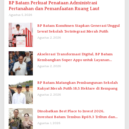
BP Batam Perkuat Penataan Administrasi
Pertanahan dan Pemanfaatan Ruang Laut
Agustus 5, 2026
BP Batam Komitmen Siapkan Generasi Unggul
Lewat Sekolah Terintegrasi Merah Putih
Agustus 2, 2026
Akselerasi Transformasi Digital, BP Batam
Kembangkan Super Apps untuk Layanan
Terpadu
Agustus 2, 2026
BP Batam Matangkan Pembangunan Sekolah
Rakyat Merah Putih 18,5 Hektare di Rempang
Agustus 2, 2026
Dinobatkan Best Place to Invest 2026,
Investasi Batam Tembus Rp69,3 Triliun dan
Ekonomi Tumbuh 6,76 Persen
Agustus 1, 2026