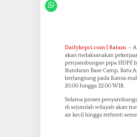
t
a
r
a
d
i
B
a
Dailykepri.com | Batam
— A
t
akan melaksanakan pekerjaa
u
A
penyambungan pipa HDPE b
j
Bundaran Base Camp, Batu Aji
i
berlangsung pada Kamis mal
d
20.00 hingga 22.00 WIB.
a
n
S
Selama proses penyambungan
e
di sejumlah wilayah akan me
k
air kecil hingga terhenti seme
i
t
a
r