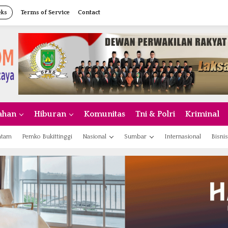
eks
Terms of Service
Contact
ahan
Hiburan
Komunitas
Tni & Polri
Kriminal
atam
Pemko Bukittinggi
Nasional
Sumbar
Internasional
Bisnis