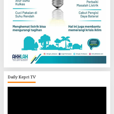
Daily Kepri TV
Pemutar
Video