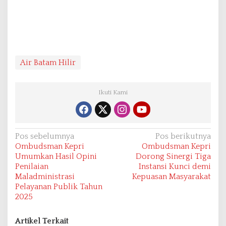
Air Batam Hilir
Ikuti Kami
N
Pos sebelumnya
Pos berikutnya
Ombudsman Kepri
Ombudsman Kepri
a
Umumkan Hasil Opini
Dorong Sinergi Tiga
v
Penilaian
Instansi Kunci demi
Maladministrasi
Kepuasan Masyarakat
i
Pelayanan Publik Tahun
g
2025
a
s
Artikel Terkait