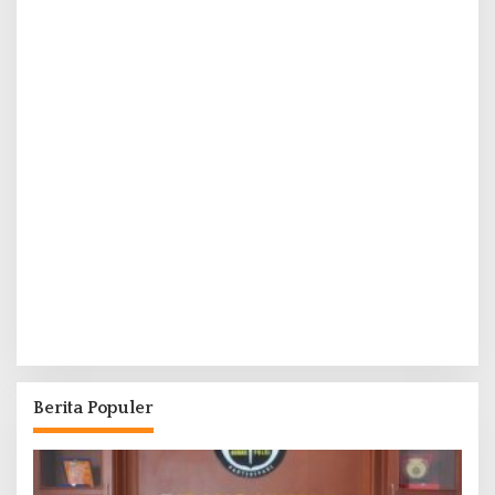
Berita Populer