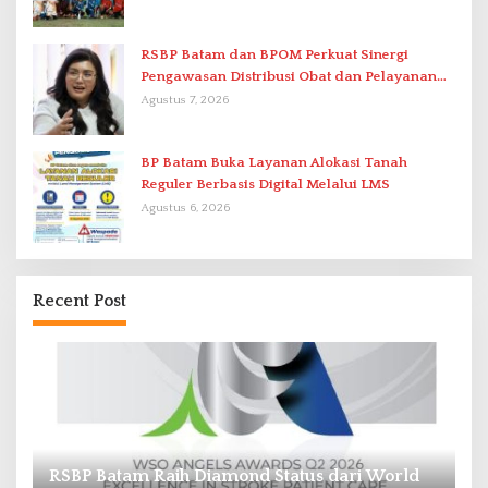
RSBP Batam dan BPOM Perkuat Sinergi
Pengawasan Distribusi Obat dan Pelayanan
Kefarmasian
Agustus 7, 2026
BP Batam Buka Layanan Alokasi Tanah
Reguler Berbasis Digital Melalui LMS
Agustus 6, 2026
Recent Post
RSBP Batam Raih Diamond Status dari World
P