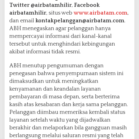
Twitter @airbatamhilir
,
Facebook
airbatamhilir
, situs web
www.airbatam.com
,
dan email
kontakpelanggan@airbatam.com
.
ABH menegaskan agar pelanggan hanya
mempercayai informasi dari kanal-kanal
tersebut untuk menghindari kebingungan
akibat informasi tidak resmi.
ABH menutup pengumuman dengan
penegasan bahwa penyempurnaan sistem ini
dimaksudkan untuk meningkatkan
kenyamanan dan keandalan layanan
pembayaran di masa depan, serta berterima
kasih atas kesabaran dan kerja sama pelanggan.
Pelanggan diimbau memeriksa kembali status
layanan setelah waktu yang dijadwalkan
berakhir dan melaporkan bila gangguan masih
berlangsung melalui saluran resmi yang telah