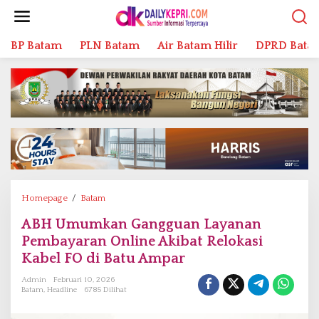
L
e
w
BP Batam
PLN Batam
Air Batam Hilir
DPRD Bata
a
t
i
k
e
k
o
n
t
e
n
Homepage
/
Batam
A
B
ABH Umumkan Gangguan Layanan
H
Pembayaran Online Akibat Relokasi
U
m
Kabel FO di Batu Ampar
u
Admin
Februari 10, 2026
m
Batam
,
Headline
6785 Dilihat
k
a