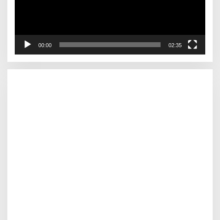
00:00
02:35