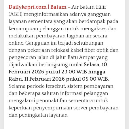
i
Dailykepri.com | Batam –
Air Batam Hilir
K
(ABH) menginformasikan adanya gangguan
a
layanan sementara yang akan berdampak pada
b
e
kemampuan pelanggan untuk mengakses dan
l
melakukan pembayaran tagihan air secara
F
online. Gangguan ini terjadi sehubungan
O
dengan pekerjaan relokasi kabel fiber optik dan
d
i
pengecoran jalan di jalur Batu Ampar yang
B
dijadwalkan berlangsung mulai
Selasa, 10
a
Februari 2026 pukul 23.00 WIB hingga
t
Rabu, 11 Februari 2026 pukul 05.00 WIB
.
u
A
Selama periode tersebut, sistem pembayaran
m
dan beberapa saluran informasi pelanggan
p
mengalami penonaktifan sementara untuk
a
keperluan penyempurnaan server pembayaran
r
dan peningkatan layanan.