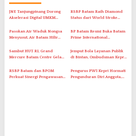
i
JNE Tanjungpinang Dorong
RSBP Batam Raih Diamond
p
Akselerasi Digital UMKM
Status dari World Stroke
o
Lewat AIM ASEAN Roadshow
Organization untuk
s
2026
Penanganan Stroke
Pasokan Air Waduk Nongsa
BP Batam Resmi Buka Batam
Berstandar Internasional
Menyusut, Air Batam Hilir
Prime International
Optimalkan Rekayasa Suplai
Grassroot Football Festival
Antar-IPAM
2026 di Stadion Temenggung
Sambut HUT RI, Grand
Jemput Bola Layanan Publik
Abdul Jamal
Mercure Batam Centre Gelar
di Bintan, Ombudsman Kepri
Promo Kuliner ‘Flavours of
Serap Keluhan Bansos hingga
Nusantara’
Solar Nelayan
RSBP Batam dan BPOM
Pengurus PWI Kepri Hormati
Perkuat Sinergi Pengawasan
Pengunduran Diri Anggota,
Distribusi Obat dan
Segera Koordinasi
Pelayanan Kefarmasian
Administrasi ke Pusat