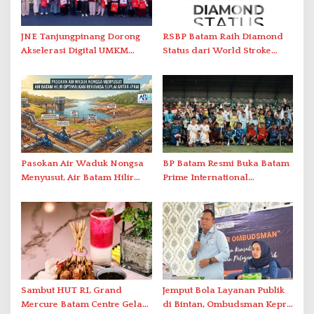
JNE Tanjungpinang Dorong
RSBP Batam Raih Diamond
Akselerasi Digital UMKM
Status dari World Stroke
Lewat AIM ASEAN Roadshow
Organization untuk
2026
Penanganan Stroke
Berstandar Internasional
Pasokan Air Waduk Nongsa
BP Batam Resmi Buka Batam
Menyusut, Air Batam Hilir
Prime International
Optimalkan Rekayasa Suplai
Grassroot Football Festival
Antar-IPAM
2026 di Stadion Temenggung
Abdul Jamal
Sambut HUT RI, Grand
Jemput Bola Layanan Publik
Mercure Batam Centre Gelar
di Bintan, Ombudsman Kepri