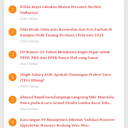
Polda Kepri Lakukan Mutasi Personel, Berikut
1
Daftarnya
23421 Dilihat
Film Kisah Cinta Anis Baswedan dan Feri Farhati di
2
Kampus UGM Tayang Perdana 1 Februari 2024
17833 Dilihat
UU Nomor 20 Tahun Membawa Angin Segar untuk
3
PPPK. PNS dan PPPK Punya Hak yang Sama
15622 Dilihat
Single Salary ASN, Apakah Tunjangan Profesi Guru
4
(TPG) Hilang?
15400 Dilihat
Ahmad Kamil mendampingi Langsung Dike Mandala
5
Putra pada Acara Grand Finalis Lomba Baca Teks
Proklamasi Mirip Bung Karno di Bali
14526 Dilihat
Rancangan PP Manajemen Dikebut, Validasi Honorer
6
Diperketat, Honorer Bodong Was-Was