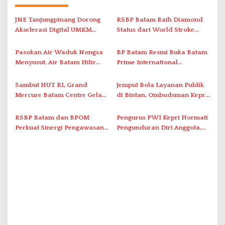
a
s
JNE Tanjungpinang Dorong
RSBP Batam Raih Diamond
i
Akselerasi Digital UMKM
Status dari World Stroke
Lewat AIM ASEAN Roadshow
Organization untuk
p
2026
Penanganan Stroke
Pasokan Air Waduk Nongsa
BP Batam Resmi Buka Batam
o
Berstandar Internasional
Menyusut, Air Batam Hilir
Prime International
s
Optimalkan Rekayasa Suplai
Grassroot Football Festival
Antar-IPAM
2026 di Stadion Temenggung
Sambut HUT RI, Grand
Jemput Bola Layanan Publik
Abdul Jamal
Mercure Batam Centre Gelar
di Bintan, Ombudsman Kepri
Promo Kuliner ‘Flavours of
Serap Keluhan Bansos hingga
Nusantara’
Solar Nelayan
RSBP Batam dan BPOM
Pengurus PWI Kepri Hormati
Perkuat Sinergi Pengawasan
Pengunduran Diri Anggota,
Distribusi Obat dan
Segera Koordinasi
Pelayanan Kefarmasian
Administrasi ke Pusat