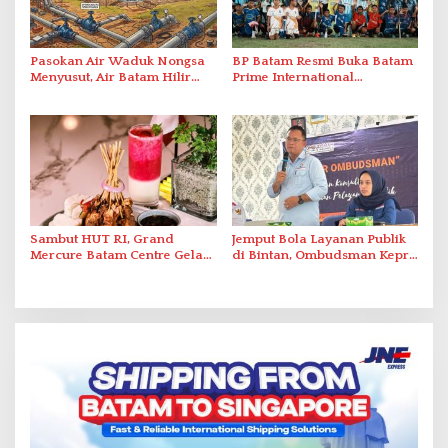
Pasokan Air Waduk Nongsa
BP Batam Resmi Buka Batam
Menyusut, Air Batam Hilir
Prime International
Optimalkan Rekayasa Suplai
Grassroot Football Festival
Antar-IPAM
2026 di Stadion Temenggung
Abdul Jamal
Sambut HUT RI, Grand
Jemput Bola Layanan Publik
Mercure Batam Centre Gelar
di Bintan, Ombudsman Kepri
Promo Kuliner ‘Flavours of
Serap Keluhan Bansos hingga
Nusantara’
Solar Nelayan