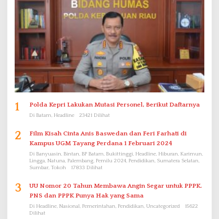
1
Polda Kepri Lakukan Mutasi Personel, Berikut Daftarnya
Di Batam, Headline
23421 Dilihat
2
Film Kisah Cinta Anis Baswedan dan Feri Farhati di
Kampus UGM Tayang Perdana 1 Februari 2024
Di Banyuasin, Bintan, BP Batam, Bukittinggi, Headline, Hiburan, Karimun,
Lingga, Natuna, Palembang, Pemilu 2024, Pendidikan, Sumatera Selatan,
Sumbar, Tokoh
17833 Dilihat
3
UU Nomor 20 Tahun Membawa Angin Segar untuk PPPK.
PNS dan PPPK Punya Hak yang Sama
Di Headline, Nasional, Pemerintahan, Pendidikan, Uncategorized
15622
Dilihat