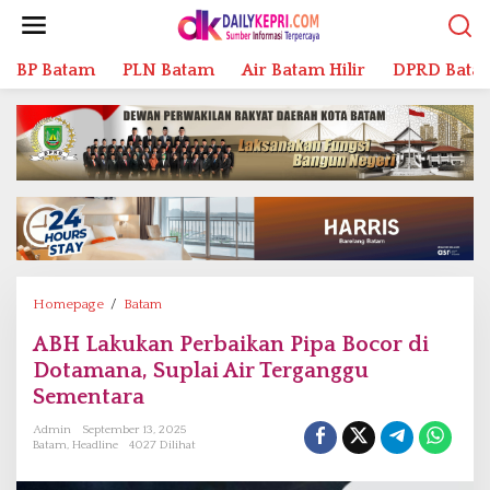
L
e
w
BP Batam
PLN Batam
Air Batam Hilir
DPRD Bata
a
t
i
k
e
k
o
n
t
e
n
Homepage
/
Batam
A
B
ABH Lakukan Perbaikan Pipa Bocor di
H
Dotamana, Suplai Air Terganggu
L
a
Sementara
k
Admin
September 13, 2025
u
Batam
,
Headline
4027 Dilihat
k
a