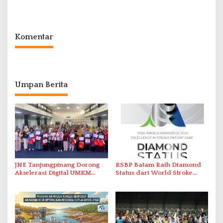
Promo Kuliner ‘Flavours of
Serap Keluhan Bansos hingga
Nusantara’
Solar Nelayan
Komentar
Umpan Berita
JNE Tanjungpinang Dorong
RSBP Batam Raih Diamond
Akselerasi Digital UMKM
Status dari World Stroke
Lewat AIM ASEAN Roadshow
Organization untuk
2026
Penanganan Stroke
Berstandar Internasional