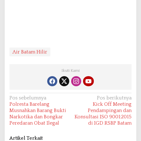
Air Batam Hilir
Ikuti Kami
N
Pos sebelumnya
Pos berikutnya
Polresta Barelang
Kick Off Meeting
a
Musnahkan Barang Bukti
Pendampingan dan
v
Narkotika dan Bongkar
Konsultasi ISO 9001:2015
Peredaran Obat Ilegal
di IGD RSBP Batam
i
g
Artikel Terkait