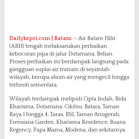
g
g
u
S
e
m
Dailykepri.com | Batam
— Air Batam Hilir
e
(ABH) tengah melaksanakan perbaikan
n
kebocoran pipa di jalur Dotamana, Belian.
t
a
Proses perbaikan ini berdampak langsung pada
r
gangguan suplai air minum di sejumlah
a
wilayah, berupa aliran air yang mengecil hingga
terhenti sementara.
Wilayah terdampak meliputi Cipta Indah, Bida
Kharisma, Dotamana, Cikitsu, Batara, Taman
Raya 1 hingga 4, Taras, BSI, Taman Anugerah,
Frensiana Garden, Kharisma Residence, Buana
Regency, Papa Mama, Modena, dan sekitarnya.