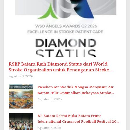
RSBP Batam Raih Diamond Status dari World
Stroke Organization untuk Penanganan Stroke
Berstandar Internasional
Agustus 8, 2026
Pasokan Air Waduk Nongsa Menyusut, Air
Batam Hilir Optimalkan Rekayasa Suplai
Antar-IPAM
Agustus 8, 2026
BP Batam Resmi Buka Batam Prime
International Grassroot Football Festival 2026
di Stadion Temenggung Abdul Jamal
Agustus 7, 2026