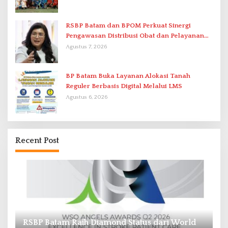
RSBP Batam dan BPOM Perkuat Sinergi
Pengawasan Distribusi Obat dan Pelayanan
Kefarmasian
Agustus 7, 2026
BP Batam Buka Layanan Alokasi Tanah
Reguler Berbasis Digital Melalui LMS
Agustus 6, 2026
Recent Post
RSBP Batam Raih Diamond Status dari World
P