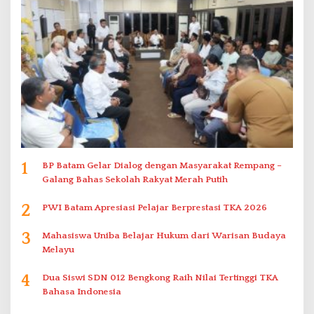
1
BP Batam Gelar Dialog dengan Masyarakat Rempang –
Galang Bahas Sekolah Rakyat Merah Putih
2
PWI Batam Apresiasi Pelajar Berprestasi TKA 2026
3
Mahasiswa Uniba Belajar Hukum dari Warisan Budaya
Melayu
4
Dua Siswi SDN 012 Bengkong Raih Nilai Tertinggi TKA
Bahasa Indonesia