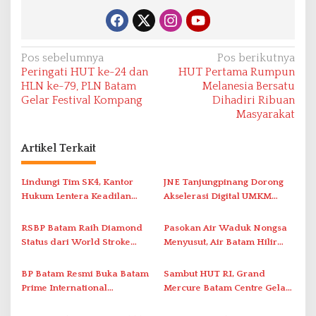
N
Pos sebelumnya
Pos berikutnya
Peringati HUT ke-24 dan
HUT Pertama Rumpun
a
HLN ke-79, PLN Batam
Melanesia Bersatu
v
Gelar Festival Kompang
Dihadiri Ribuan
Masyarakat
i
g
Artikel Terkait
a
s
Lindungi Tim SK4, Kantor
JNE Tanjungpinang Dorong
i
Hukum Lentera Keadilan
Akselerasi Digital UMKM
Laporkan Dugaan
Lewat AIM ASEAN Roadshow
p
Perlawanan ke Petugas di
2026
RSBP Batam Raih Diamond
Pasokan Air Waduk Nongsa
o
Bukik Batarah
Status dari World Stroke
Menyusut, Air Batam Hilir
s
Organization untuk
Optimalkan Rekayasa Suplai
Penanganan Stroke
Antar-IPAM
BP Batam Resmi Buka Batam
Sambut HUT RI, Grand
Berstandar Internasional
Prime International
Mercure Batam Centre Gelar
Grassroot Football Festival
Promo Kuliner ‘Flavours of