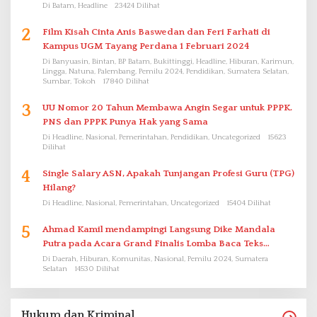
Di Batam, Headline
23424 Dilihat
2
Film Kisah Cinta Anis Baswedan dan Feri Farhati di
Kampus UGM Tayang Perdana 1 Februari 2024
Di Banyuasin, Bintan, BP Batam, Bukittinggi, Headline, Hiburan, Karimun,
Lingga, Natuna, Palembang, Pemilu 2024, Pendidikan, Sumatera Selatan,
Sumbar, Tokoh
17840 Dilihat
3
UU Nomor 20 Tahun Membawa Angin Segar untuk PPPK.
PNS dan PPPK Punya Hak yang Sama
Di Headline, Nasional, Pemerintahan, Pendidikan, Uncategorized
15623
Dilihat
4
Single Salary ASN, Apakah Tunjangan Profesi Guru (TPG)
Hilang?
Di Headline, Nasional, Pemerintahan, Uncategorized
15404 Dilihat
5
Ahmad Kamil mendampingi Langsung Dike Mandala
Putra pada Acara Grand Finalis Lomba Baca Teks
Proklamasi Mirip Bung Karno di Bali
Di Daerah, Hiburan, Komunitas, Nasional, Pemilu 2024, Sumatera
Selatan
14530 Dilihat
Hukum dan Kriminal