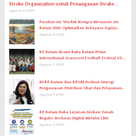
Stroke Organization untuk Penanganan Stroke
Berstandar Internasional
Agustus 8, 2026
Pasokan Air Waduk Nongsa Menyusut, Air
Batam Hilir Optimalkan Rekayasa Suplai
Antar-IPAM
Agustus 8, 2026
BP Batam Resmi Buka Batam Prime
International Grassroot Football Festival 2026
di Stadion Temenggung Abdul Jamal
Agustus 7, 2026
RSBP Batam dan BPOM Perkuat Sinergi
Pengawasan Distribusi Obat dan Pelayanan
Kefarmasian
Agustus 7, 2026
BP Batam Buka Layanan Alokasi Tanah
Reguler Berbasis Digital Melalui LMS
Agustus 6, 2026