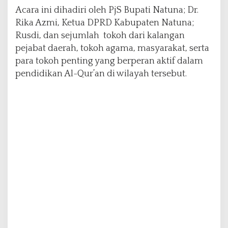
l
Acara ini dihadiri oleh PjS Bupati Natuna; Dr.
-
Rika Azmi, Ketua DPRD Kabupaten Natuna;
Q
Rusdi, dan sejumlah tokoh dari kalangan
u
pejabat daerah, tokoh agama, masyarakat, serta
r
'
para tokoh penting yang berperan aktif dalam
a
pendidikan Al-Qur’an di wilayah tersebut.
n
,
M
e
m
b
a
n
g
u
n
P
e
r
a