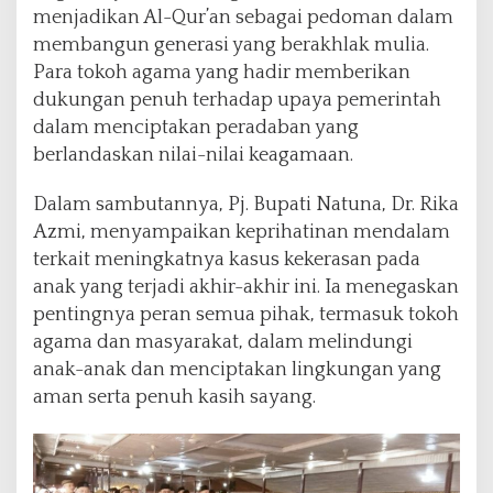
menjadikan Al-Qur’an sebagai pedoman dalam
/
1
membangun generasi yang berakhlak mulia.
4
Para tokoh agama yang hadir memberikan
4
dukungan penuh terhadap upaya pemerintah
6
dalam menciptakan peradaban yang
H
berlandaskan nilai-nilai keagamaan.
Dalam sambutannya, Pj. Bupati Natuna, Dr. Rika
Azmi, menyampaikan keprihatinan mendalam
terkait meningkatnya kasus kekerasan pada
anak yang terjadi akhir-akhir ini. Ia menegaskan
pentingnya peran semua pihak, termasuk tokoh
agama dan masyarakat, dalam melindungi
anak-anak dan menciptakan lingkungan yang
aman serta penuh kasih sayang.