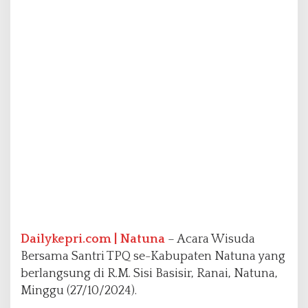
n
a
d
e
n
g
a
n
T
e
m
a
M
e
m
b
u
m
Dailykepri.com | Natuna
– Acara Wisuda
i
Bersama Santri TPQ se-Kabupaten Natuna yang
k
berlangsung di R.M. Sisi Basisir, Ranai, Natuna,
a
Minggu (27/10/2024).
n
A