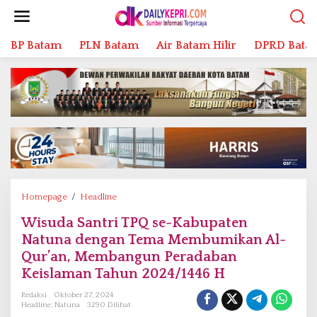
L
e
w
BP Batam
PLN Batam
Air Batam Hilir
DPRD Bata
a
t
i
k
e
k
o
n
t
e
n
Homepage
/
Headline
W
i
Wisuda Santri TPQ se-Kabupaten
s
Natuna dengan Tema Membumikan Al-
u
d
Qur’an, Membangun Peradaban
a
Keislaman Tahun 2024/1446 H
S
Redaksi
Oktober 27, 2024
a
Headline
,
Natuna
3290 Dilihat
n