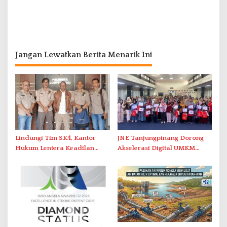
Jangan Lewatkan Berita Menarik Ini
Lindungi Tim SK4, Kantor
JNE Tanjungpinang Dorong
Hukum Lentera Keadilan
Akselerasi Digital UMKM
Laporkan Dugaan
Lewat AIM ASEAN Roadshow
Perlawanan ke Petugas di
2026
Bukik Batarah