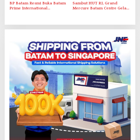
BP Batam Resmi Buka Batam
Sambut HUT RI, Grand
Prime International
Mercure Batam Centre Gelar
Grassroot Football Festival
Promo Kuliner ‘Flavours of
2026 di Stadion Temenggung
Nusantara’
Abdul Jamal