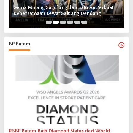
Gema Minang Sagulung dan Batu Aji Perkuat
A
Kebersamaan Lewat Saluang Dendang
H
BP Batam
RSBP Batam Raih Diamond Status dari World