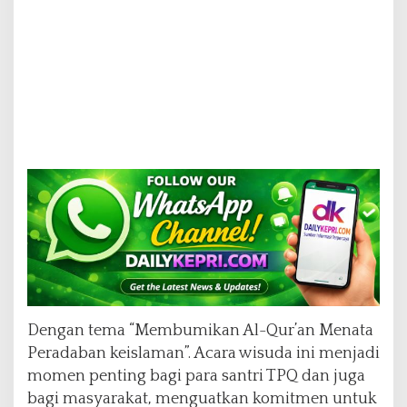
d
a
b
a
n
K
e
i
s
l
a
m
a
n
T
a
h
u
Dengan tema “Membumikan Al-Qur’an Menata
n
2
Peradaban keislaman”. Acara wisuda ini menjadi
0
momen penting bagi para santri TPQ dan juga
2
bagi masyarakat, menguatkan komitmen untuk
4