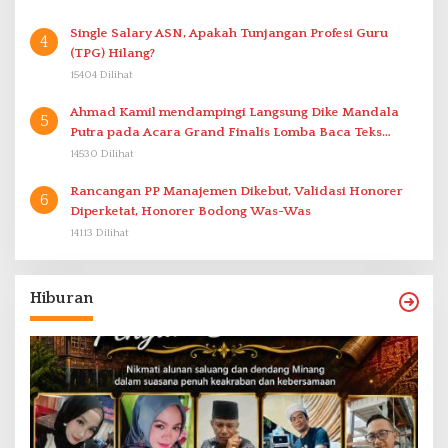
Single Salary ASN, Apakah Tunjangan Profesi Guru
4
(TPG) Hilang?
15404 Dilihat
Ahmad Kamil mendampingi Langsung Dike Mandala
5
Putra pada Acara Grand Finalis Lomba Baca Teks
Proklamasi Mirip Bung Karno di Bali
14530 Dilihat
Rancangan PP Manajemen Dikebut, Validasi Honorer
6
Diperketat, Honorer Bodong Was-Was
14113 Dilihat
Hiburan