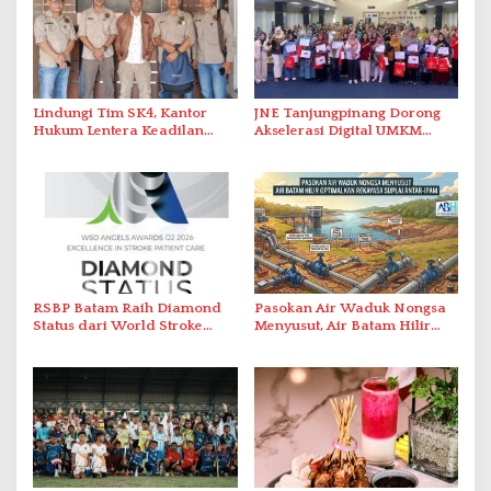
Lindungi Tim SK4, Kantor
JNE Tanjungpinang Dorong
Hukum Lentera Keadilan
Akselerasi Digital UMKM
Laporkan Dugaan
Lewat AIM ASEAN Roadshow
Perlawanan ke Petugas di
2026
Bukik Batarah
RSBP Batam Raih Diamond
Pasokan Air Waduk Nongsa
Status dari World Stroke
Menyusut, Air Batam Hilir
Organization untuk
Optimalkan Rekayasa Suplai
Penanganan Stroke
Antar-IPAM
Berstandar Internasional