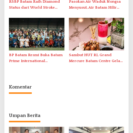
RSBP Batam Raih Diamond
Pasokan Air Waduk Nongsa
Status dari World Stroke
Menyusut, Air Batam Hilir
Organization untuk
Optimalkan Rekayasa Suplai
Penanganan Stroke
Antar-IPAM
Berstandar Internasional
BP Batam Resmi Buka Batam
Sambut HUT RI, Grand
Prime International
Mercure Batam Centre Gelar
Grassroot Football Festival
Promo Kuliner ‘Flavours of
2026 di Stadion Temenggung
Nusantara’
Abdul Jamal
Komentar
Umpan Berita