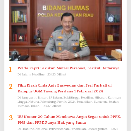
1
Polda Kepri Lakukan Mutasi Personel, Berikut Daftarnya
Di Batam, Headline
23423 Dilihat
2
Film Kisah Cinta Anis Baswedan dan Feri Farhati di
Kampus UGM Tayang Perdana 1 Februari 2024
Di Banyuasin, Bintan, BP Batam, Bukittinggi, Headline, Hiburan, Karimun,
Lingga, Natuna, Palembang, Pemilu 2024, Pendidikan, Sumatera Selatan,
Sumbar, Tokoh
17837 Dilihat
3
UU Nomor 20 Tahun Membawa Angin Segar untuk PPPK.
PNS dan PPPK Punya Hak yang Sama
Di Headline, Nasional, Pemerintahan, Pendidikan, Uncategorized
15623