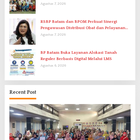
di Stadion Temenggung Abdul Jamal
Agustus 7, 2026
RSBP Batam dan BPOM Perkuat Sinergi
Pengawasan Distribusi Obat dan Pelayanan
Kefarmasian
Agustus 7, 2026
BP Batam Buka Layanan Alokasi Tanah
Reguler Berbasis Digital Melalui LMS
Agustus 6, 2026
Recent Post