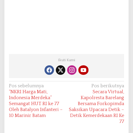
Ikuti Kami
N
Pos sebelumnya
Pos berikutnya
“NKRI Harga Mati,
Secara Virtual,
a
Indonesia Merdeka”
Kapolresta Barelang
v
Semangat HUT RI ke 77
Bersama Forkopimda
Oleh Batalyon Infanteri –
Saksikan Upacara Detik –
i
10 Marinir Batam
Detik Kemerdekaan RI Ke
g
77
a