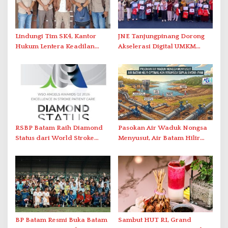
Lindungi Tim SK4, Kantor
JNE Tanjungpinang Dorong
Hukum Lentera Keadilan
Akselerasi Digital UMKM
Laporkan Dugaan
Lewat AIM ASEAN Roadshow
Perlawanan ke Petugas di
2026
Bukik Batarah
RSBP Batam Raih Diamond
Pasokan Air Waduk Nongsa
Status dari World Stroke
Menyusut, Air Batam Hilir
Organization untuk
Optimalkan Rekayasa Suplai
Penanganan Stroke
Antar-IPAM
Berstandar Internasional
BP Batam Resmi Buka Batam
Sambut HUT RI, Grand