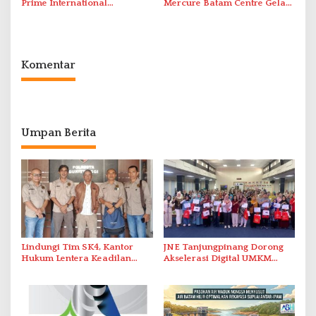
Prime International
Mercure Batam Centre Gelar
Grassroot Football Festival
Promo Kuliner ‘Flavours of
2026 di Stadion Temenggung
Nusantara’
Abdul Jamal
Komentar
Umpan Berita
Lindungi Tim SK4, Kantor
JNE Tanjungpinang Dorong
Hukum Lentera Keadilan
Akselerasi Digital UMKM
Laporkan Dugaan
Lewat AIM ASEAN Roadshow
Perlawanan ke Petugas di
2026
Bukik Batarah