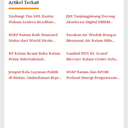
s
Artikel Terkait
i
Lindungi Tim SK4, Kantor
JNE Tanjungpinang Dorong
p
Hukum Lentera Keadilan
Akselerasi Digital UMKM
o
Laporkan Dugaan
Lewat AIM ASEAN Roadshow
s
Perlawanan ke Petugas di
2026
RSBP Batam Raih Diamond
Pasokan Air Waduk Nongsa
Bukik Batarah
Status dari World Stroke
Menyusut, Air Batam Hilir
Organization untuk
Optimalkan Rekayasa Suplai
Penanganan Stroke
Antar-IPAM
BP Batam Resmi Buka Batam
Sambut HUT RI, Grand
Berstandar Internasional
Prime International
Mercure Batam Centre Gelar
Grassroot Football Festival
Promo Kuliner ‘Flavours of
2026 di Stadion Temenggung
Nusantara’
Jemput Bola Layanan Publik
RSBP Batam dan BPOM
Abdul Jamal
di Bintan, Ombudsman Kepri
Perkuat Sinergi Pengawasan
Serap Keluhan Bansos hingga
Distribusi Obat dan
Solar Nelayan
Pelayanan Kefarmasian