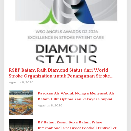
RSBP Batam Raih Diamond Status dari World
Stroke Organization untuk Penanganan Stroke
Berstandar Internasional
Agustus 8, 2026
Pasokan Air Waduk Nongsa Menyusut, Air
Batam Hilir Optimalkan Rekayasa Suplai
Antar-IPAM
Agustus 8, 2026
BP Batam Resmi Buka Batam Prime
International Grassroot Football Festival 2026