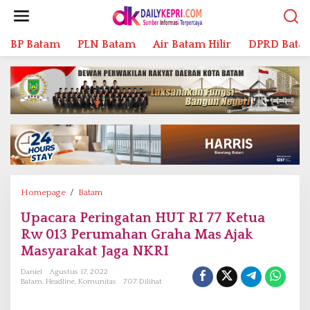
L
e
w
BP Batam
PLN Batam
Air Batam Hilir
DPRD Bata
a
t
i
k
e
k
o
n
t
e
n
Homepage
/
Batam
U
p
Upacara Peringatan HUT RI 77 Ketua
a
Rw 013 Perumahan Graha Mas Ajak
c
a
Masyarakat Jaga NKRI
r
Daniel
Agustus 17, 2022
a
Batam
,
Headline
,
Komunitas
707 Dilihat
P
e