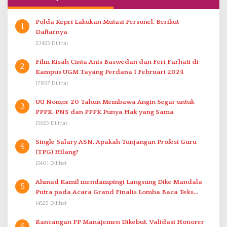
Polda Kepri Lakukan Mutasi Personel, Berikut
1
Daftarnya
23423 Dilihat
Film Kisah Cinta Anis Baswedan dan Feri Farhati di
2
Kampus UGM Tayang Perdana 1 Februari 2024
17837 Dilihat
UU Nomor 20 Tahun Membawa Angin Segar untuk
3
PPPK. PNS dan PPPK Punya Hak yang Sama
15623 Dilihat
Single Salary ASN, Apakah Tunjangan Profesi Guru
4
(TPG) Hilang?
15401 Dilihat
Ahmad Kamil mendampingi Langsung Dike Mandala
5
Putra pada Acara Grand Finalis Lomba Baca Teks
Proklamasi Mirip Bung Karno di Bali
14529 Dilihat
Rancangan PP Manajemen Dikebut, Validasi Honorer
6