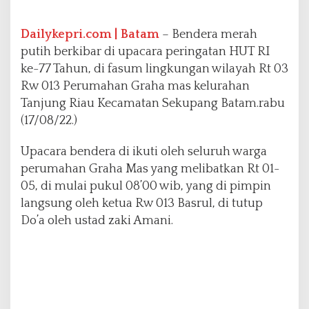
0
1
3
Dailykepri.com | Batam
– Bendera merah
P
putih berkibar di upacara peringatan HUT RI
e
ke-77 Tahun, di fasum lingkungan wilayah Rt 03
r
Rw 013 Perumahan Graha mas kelurahan
u
m
Tanjung Riau Kecamatan Sekupang Batam.rabu
a
(17/08/22.)
h
a
Upacara bendera di ikuti oleh seluruh warga
n
perumahan Graha Mas yang melibatkan Rt 01-
G
r
05, di mulai pukul 08’00 wib, yang di pimpin
a
langsung oleh ketua Rw 013 Basrul, di tutup
h
Do’a oleh ustad zaki Amani.
a
M
a
s
A
j
a