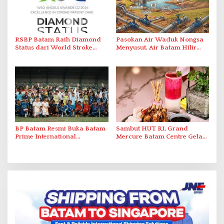
RSBP Batam Raih Diamond
Pasokan Air Waduk Nongsa
Status dari World Stroke
Menyusut, Air Batam Hilir
Organization untuk
Optimalkan Rekayasa Suplai
Penanganan Stroke
Antar-IPAM
Berstandar Internasional
BP Batam Resmi Buka Batam
Sambut HUT RI, Grand
Prime International
Mercure Batam Centre Gelar
Grassroot Football Festival
Promo Kuliner ‘Flavours of
2026 di Stadion Temenggung
Nusantara’
Abdul Jamal