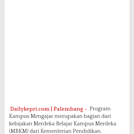
i
m
a
M
a
h
a
s
i
s
w
a
P
r
o
g
r
a
Dailykepri.com | Palembang –
Program
m
K
Kampus Mengajar merupakan bagian dari
a
kebijakan Merdeka Belajar Kampus Merdeka
m
(MBKM) dari Kementerian Pendidikan,
p