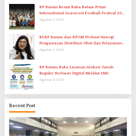
BP Batam Resmi Buka Batam Prime
International Grassroot Football Festival 2026
di Stadion Temenggung Abdul Jamal
Agustus 7, 2026
RSBP Batam dan BPOM Perkuat Sinergi
Pengawasan Distribusi Obat dan Pelayanan
Kefarmasian
Agustus 7, 2026
BP Batam Buka Layanan Alokasi Tanah
Reguler Berbasis Digital Melalui LMS
Agustus 6, 2026
Recent Post