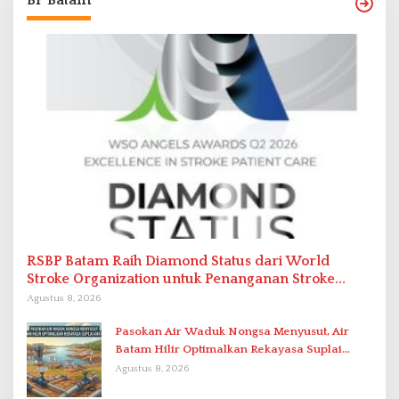
BP Batam
RSBP Batam Raih Diamond Status dari World
Stroke Organization untuk Penanganan Stroke
Berstandar Internasional
Agustus 8, 2026
Pasokan Air Waduk Nongsa Menyusut, Air
Batam Hilir Optimalkan Rekayasa Suplai
Antar-IPAM
Agustus 8, 2026