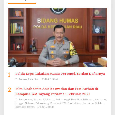
1
Polda Kepri Lakukan Mutasi Personel, Berikut Daftarnya
Di Batam, Headline
23424 Dilihat
2
Film Kisah Cinta Anis Baswedan dan Feri Farhati di
Kampus UGM Tayang Perdana 1 Februari 2024
Di Banyuasin, Bintan, BP Batam, Bukittinggi, Headline, Hiburan, Karimun,
Lingga, Natuna, Palembang, Pemilu 2024, Pendidikan, Sumatera Selatan,
Sumbar, Tokoh
17839 Dilihat