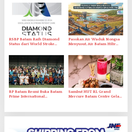
Perlawanan ke Petugas di
2026
Bukik Batarah
RSBP Batam Raih Diamond
Pasokan Air Waduk Nongsa
Status dari World Stroke
Menyusut, Air Batam Hilir
Organization untuk
Optimalkan Rekayasa Suplai
Penanganan Stroke
Antar-IPAM
Berstandar Internasional
BP Batam Resmi Buka Batam
Sambut HUT RI, Grand
Prime International
Mercure Batam Centre Gelar
Grassroot Football Festival
Promo Kuliner ‘Flavours of
2026 di Stadion Temenggung
Nusantara’
Abdul Jamal