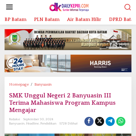
L
e
w
BP Batam
PLN Batam
Air Batam Hilir
DPRD Bata
a
t
i
k
e
k
o
n
t
e
n
Homepage
/
Banyuasin
S
M
SMK Unggul Negeri 2 Banyuasin III
K
Terima Mahasiswa Program Kampus
U
n
Mengajar
g
Redaksi
September 30, 2024
g
Banyuasin
,
Headline
,
Pendidikan
5728 Dilihat
u
l