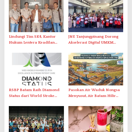
Lindungi Tim SK4, Kantor
JNE Tanjungpinang Dorong
Hukum Lentera Keadilan
Akselerasi Digital UMKM
Laporkan Dugaan
Lewat AIM ASEAN Roadshow
Perlawanan ke Petugas di
2026
Bukik Batarah
RSBP Batam Raih Diamond
Pasokan Air Waduk Nongsa
Status dari World Stroke
Menyusut, Air Batam Hilir
Organization untuk
Optimalkan Rekayasa Suplai
Penanganan Stroke
Antar-IPAM
Berstandar Internasional