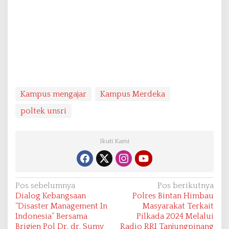
Kampus mengajar
Kampus Merdeka
poltek unsri
Ikuti Kami
N
Pos sebelumnya
Pos berikutnya
Dialog Kebangsaan
Polres Bintan Himbau
a
“Disaster Management In
Masyarakat Terkait
v
Indonesia” Bersama
Pilkada 2024 Melalui
Brigjen Pol Dr. dr. Sumy
Radio RRI Tanjungpinang