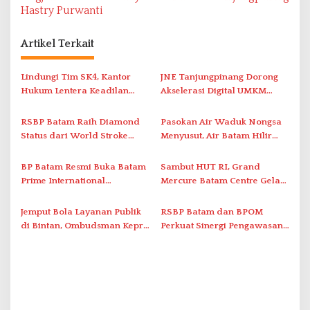
i
Hastry Purwanti
g
a
Artikel Terkait
s
i
Lindungi Tim SK4, Kantor
JNE Tanjungpinang Dorong
Hukum Lentera Keadilan
Akselerasi Digital UMKM
p
Laporkan Dugaan
Lewat AIM ASEAN Roadshow
o
Perlawanan ke Petugas di
2026
RSBP Batam Raih Diamond
Pasokan Air Waduk Nongsa
s
Bukik Batarah
Status dari World Stroke
Menyusut, Air Batam Hilir
Organization untuk
Optimalkan Rekayasa Suplai
Penanganan Stroke
Antar-IPAM
BP Batam Resmi Buka Batam
Sambut HUT RI, Grand
Berstandar Internasional
Prime International
Mercure Batam Centre Gelar
Grassroot Football Festival
Promo Kuliner ‘Flavours of
2026 di Stadion Temenggung
Nusantara’
Jemput Bola Layanan Publik
RSBP Batam dan BPOM
Abdul Jamal
di Bintan, Ombudsman Kepri
Perkuat Sinergi Pengawasan
Serap Keluhan Bansos hingga
Distribusi Obat dan
Solar Nelayan
Pelayanan Kefarmasian