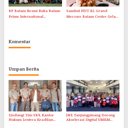
BP Batam Resmi Buka Batam
Sambut HUT RI, Grand
Prime International
Mercure Batam Centre Gelar
Grassroot Football Festival
Promo Kuliner ‘Flavours of
2026 di Stadion Temenggung
Nusantara’
Abdul Jamal
Komentar
Umpan Berita
Lindungi Tim SK4, Kantor
JNE Tanjungpinang Dorong
Hukum Lentera Keadilan
Akselerasi Digital UMKM
Laporkan Dugaan
Lewat AIM ASEAN Roadshow