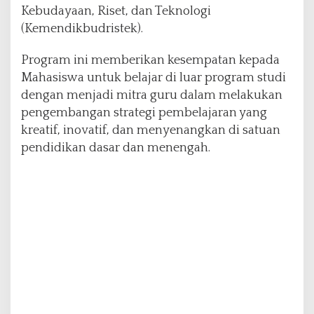
Kebudayaan, Riset, dan Teknologi
u
s
(Kemendikbudristek).
M
e
Program ini memberikan kesempatan kepada
n
Mahasiswa untuk belajar di luar program studi
g
dengan menjadi mitra guru dalam melakukan
a
j
pengembangan strategi pembelajaran yang
a
kreatif, inovatif, dan menyenangkan di satuan
r
pendidikan dasar dan menengah.