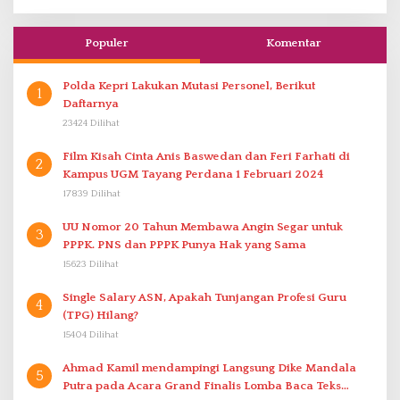
Populer
Komentar
Polda Kepri Lakukan Mutasi Personel, Berikut
1
Daftarnya
23424 Dilihat
Film Kisah Cinta Anis Baswedan dan Feri Farhati di
2
Kampus UGM Tayang Perdana 1 Februari 2024
17839 Dilihat
UU Nomor 20 Tahun Membawa Angin Segar untuk
3
PPPK. PNS dan PPPK Punya Hak yang Sama
15623 Dilihat
Single Salary ASN, Apakah Tunjangan Profesi Guru
4
(TPG) Hilang?
15404 Dilihat
Ahmad Kamil mendampingi Langsung Dike Mandala
5
Putra pada Acara Grand Finalis Lomba Baca Teks