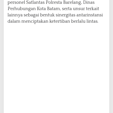
i
personel Satlantas Polresta Barelang, Dinas
p
Perhubungan Kota Batam, serta unsur terkait
l
lainnya sebagai bentuk sinergitas antarinstansi
i
dalam menciptakan ketertiban berlalu lintas.
n
B
e
r
l
a
l
u
L
i
n
t
a
s