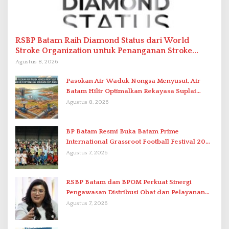
RSBP Batam Raih Diamond Status dari World
Stroke Organization untuk Penanganan Stroke
Berstandar Internasional
Agustus 8, 2026
Pasokan Air Waduk Nongsa Menyusut, Air
Batam Hilir Optimalkan Rekayasa Suplai
Antar-IPAM
Agustus 8, 2026
BP Batam Resmi Buka Batam Prime
International Grassroot Football Festival 2026
di Stadion Temenggung Abdul Jamal
Agustus 7, 2026
RSBP Batam dan BPOM Perkuat Sinergi
Pengawasan Distribusi Obat dan Pelayanan
Kefarmasian
Agustus 7, 2026