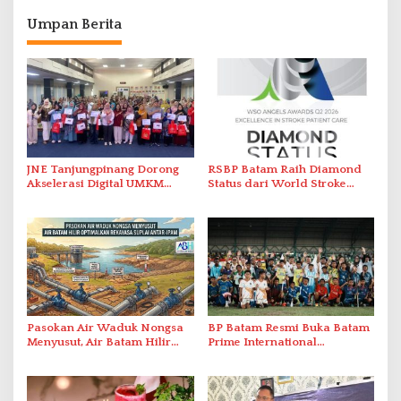
Umpan Berita
JNE Tanjungpinang Dorong
RSBP Batam Raih Diamond
Akselerasi Digital UMKM
Status dari World Stroke
Lewat AIM ASEAN Roadshow
Organization untuk
2026
Penanganan Stroke
Berstandar Internasional
Pasokan Air Waduk Nongsa
BP Batam Resmi Buka Batam
Menyusut, Air Batam Hilir
Prime International
Optimalkan Rekayasa Suplai
Grassroot Football Festival
Antar-IPAM
2026 di Stadion Temenggung
Abdul Jamal