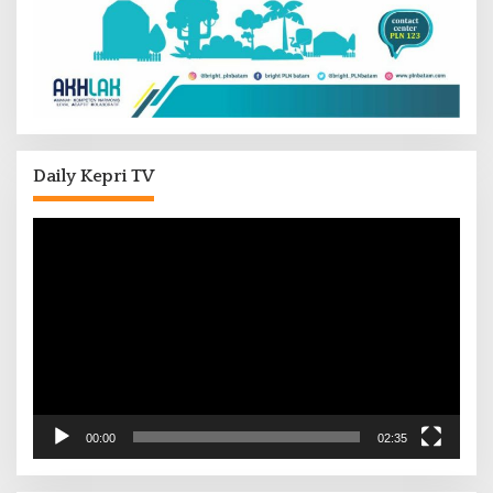
Daily Kepri TV
Pemutar
Video
00:00
02:35