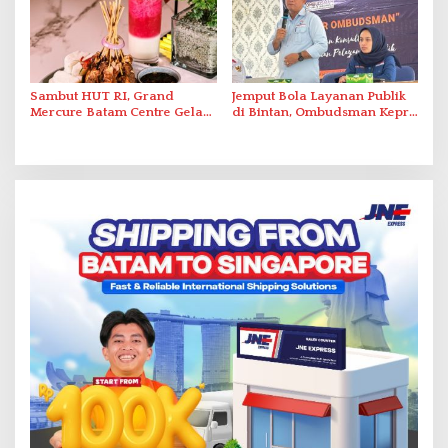
Sambut HUT RI, Grand
Jemput Bola Layanan Publik
Mercure Batam Centre Gelar
di Bintan, Ombudsman Kepri
Promo Kuliner ‘Flavours of
Serap Keluhan Bansos hingga
Nusantara’
Solar Nelayan