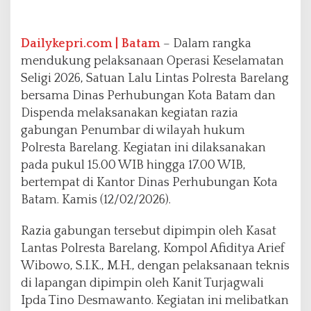
a
B
a
Dailykepri.com | Batam
– Dalam rangka
r
mendukung pelaksanaan Operasi Keselamatan
e
Seligi 2026, Satuan Lalu Lintas Polresta Barelang
l
a
bersama Dinas Perhubungan Kota Batam dan
n
Dispenda melaksanakan kegiatan razia
g
gabungan Penumbar di wilayah hukum
T
Polresta Barelang. Kegiatan ini dilaksanakan
i
n
pada pukul 15.00 WIB hingga 17.00 WIB,
g
bertempat di Kantor Dinas Perhubungan Kota
k
Batam. Kamis (12/02/2026).
a
t
Razia gabungan tersebut dipimpin oleh Kasat
k
a
Lantas Polresta Barelang, Kompol Afiditya Arief
n
Wibowo, S.I.K., M.H., dengan pelaksanaan teknis
D
di lapangan dipimpin oleh Kanit Turjagwali
i
Ipda Tino Desmawanto. Kegiatan ini melibatkan
s