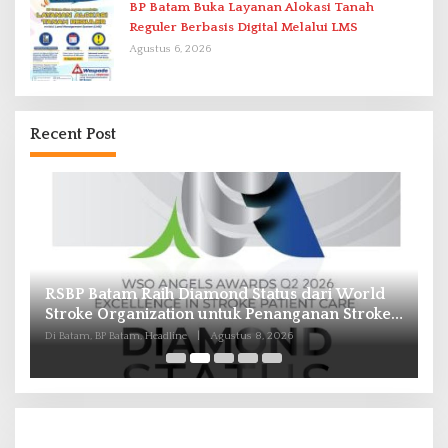
BP Batam Buka Layanan Alokasi Tanah
Reguler Berbasis Digital Melalui LMS
Agustus 6, 2026
Recent Post
RSBP Batam Raih Diamond Status dari World
P
Stroke Organization untuk Penanganan Stroke
B
Berstandar Internasional
I
Di Batam, BP Batam, Headline
|
Agustus 8, 2026
Di