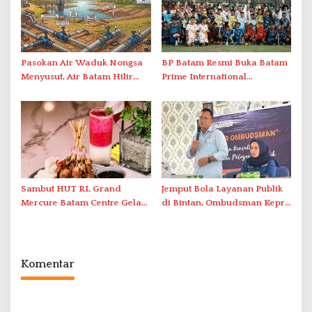
Pasokan Air Waduk Nongsa
BP Batam Resmi Buka Batam
Menyusut, Air Batam Hilir
Prime International
Optimalkan Rekayasa Suplai
Grassroot Football Festival
Antar-IPAM
2026 di Stadion Temenggung
Abdul Jamal
Sambut HUT RI, Grand
Jemput Bola Layanan Publik
Mercure Batam Centre Gelar
di Bintan, Ombudsman Kepri
Promo Kuliner ‘Flavours of
Serap Keluhan Bansos hingga
Nusantara’
Solar Nelayan
Komentar