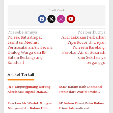
Ikuti Kami
N
Pos sebelumnya
Pos berikutnya
Polsek Batu Ampar
ABH Lakukan Perbaikan
a
Fasilitasi Mediasi
Pipa Bocor di Depan
v
Permasalahan Air Bersih,
Polresta Barelang,
Dialog Warga dan BP
Pasokan Air di Sukajadi
i
Batam Berlangsung
dan Sekitarnya
g
Kondusif
Terganggu
a
s
Artikel Terkait
i
JNE Tanjungpinang Dorong
RSBP Batam Raih Diamond
p
Akselerasi Digital UMKM
Status dari World Stroke
o
Lewat AIM ASEAN Roadshow
Organization untuk
s
2026
Penanganan Stroke
Pasokan Air Waduk Nongsa
BP Batam Resmi Buka Batam
Berstandar Internasional
Menyusut, Air Batam Hilir
Prime International