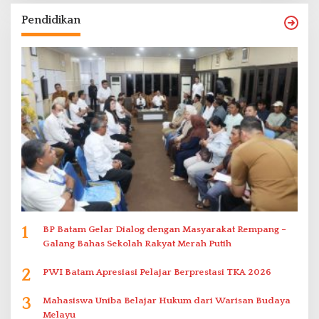
Pendidikan
1
BP Batam Gelar Dialog dengan Masyarakat Rempang –
Galang Bahas Sekolah Rakyat Merah Putih
2
PWI Batam Apresiasi Pelajar Berprestasi TKA 2026
3
Mahasiswa Uniba Belajar Hukum dari Warisan Budaya
Melayu