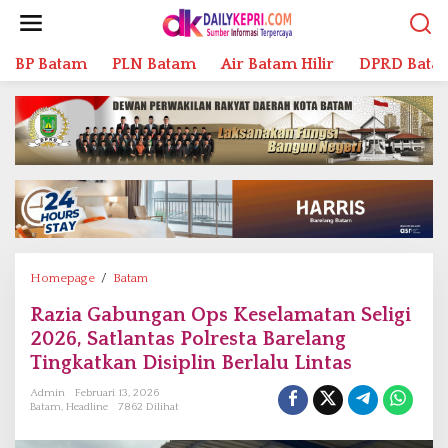
L
e
w
BP Batam
PLN Batam
Air Batam Hilir
DPRD Bata
a
t
i
k
e
k
o
n
t
e
n
Homepage
/
Batam
R
a
Razia Gabungan Ops Keselamatan Seligi
z
2026, Satlantas Polresta Barelang
i
a
Tingkatkan Disiplin Berlalu Lintas
G
Admin
Februari 13, 2026
a
Batam
,
Headline
7862 Dilihat
b
u