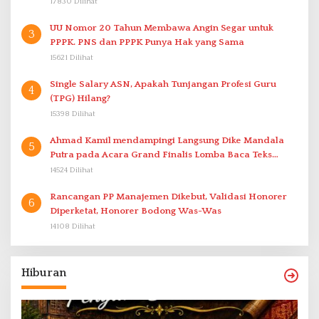
17830 Dilihat
UU Nomor 20 Tahun Membawa Angin Segar untuk
3
PPPK. PNS dan PPPK Punya Hak yang Sama
15621 Dilihat
Single Salary ASN, Apakah Tunjangan Profesi Guru
4
(TPG) Hilang?
15398 Dilihat
Ahmad Kamil mendampingi Langsung Dike Mandala
5
Putra pada Acara Grand Finalis Lomba Baca Teks
Proklamasi Mirip Bung Karno di Bali
14524 Dilihat
Rancangan PP Manajemen Dikebut, Validasi Honorer
6
Diperketat, Honorer Bodong Was-Was
14108 Dilihat
Hiburan