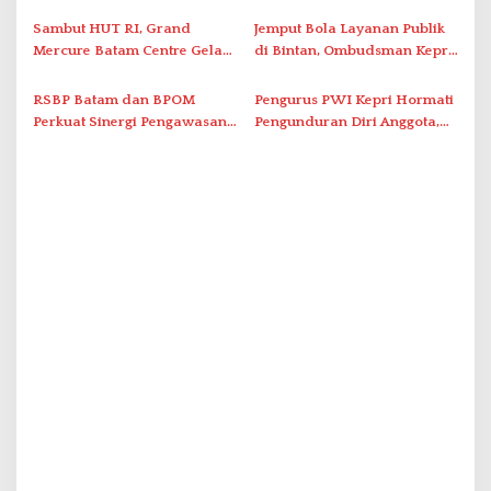
Optimalkan Rekayasa Suplai
Grassroot Football Festival
Antar-IPAM
2026 di Stadion Temenggung
Sambut HUT RI, Grand
Jemput Bola Layanan Publik
Abdul Jamal
Mercure Batam Centre Gelar
di Bintan, Ombudsman Kepri
Promo Kuliner ‘Flavours of
Serap Keluhan Bansos hingga
Nusantara’
Solar Nelayan
RSBP Batam dan BPOM
Pengurus PWI Kepri Hormati
Perkuat Sinergi Pengawasan
Pengunduran Diri Anggota,
Distribusi Obat dan
Segera Koordinasi
Pelayanan Kefarmasian
Administrasi ke Pusat