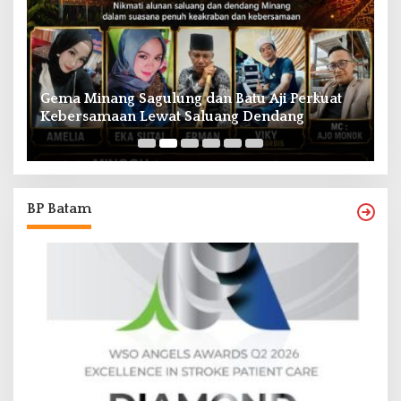
Gema Minang Sagulung dan Batu Aji Perkuat
A
Kebersamaan Lewat Saluang Dendang
H
BP Batam