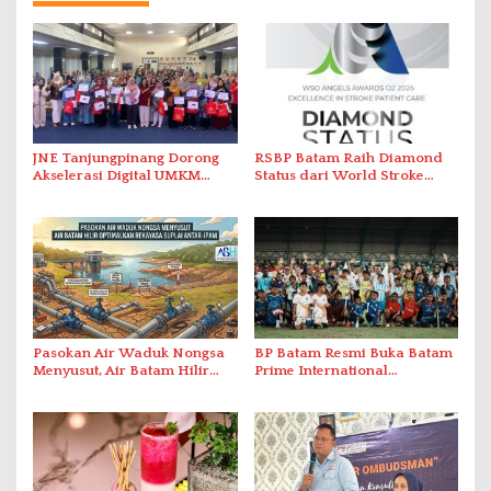
JNE Tanjungpinang Dorong
RSBP Batam Raih Diamond
Akselerasi Digital UMKM
Status dari World Stroke
Lewat AIM ASEAN Roadshow
Organization untuk
2026
Penanganan Stroke
Berstandar Internasional
Pasokan Air Waduk Nongsa
BP Batam Resmi Buka Batam
Menyusut, Air Batam Hilir
Prime International
Optimalkan Rekayasa Suplai
Grassroot Football Festival
Antar-IPAM
2026 di Stadion Temenggung
Abdul Jamal