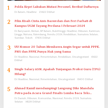
1
Polda Kepri Lakukan Mutasi Personel, Berikut Daftarnya
Di Batam, Headline
23422 Dilihat
2
Film Kisah Cinta Anis Baswedan dan Feri Farhati di
Kampus UGM Tayang Perdana 1 Februari 2024
Di Banyuasin, Bintan, BP Batam, Bukittinggi, Headline, Hiburan, Karimun,
Lingga, Natuna, Palembang, Pemilu 2024, Pendidikan, Sumatera Selatan,
Sumbar, Tokoh
17835 Dilihat
3
UU Nomor 20 Tahun Membawa Angin Segar untuk PPPK.
PNS dan PPPK Punya Hak yang Sama
Di Headline, Nasional, Pemerintahan, Pendidikan, Uncategorized
15622
Dilihat
4
Single Salary ASN, Apakah Tunjangan Profesi Guru (TPG)
Hilang?
Di Headline, Nasional, Pemerintahan, Uncategorized
15400 Dilihat
5
Ahmad Kamil mendampingi Langsung Dike Mandala
Putra pada Acara Grand Finalis Lomba Baca Teks
Proklamasi Mirip Bung Karno di Bali
Di Daerah, Hiburan, Komunitas, Nasional, Pemilu 2024, Sumatera
Selatan
14528 Dilihat