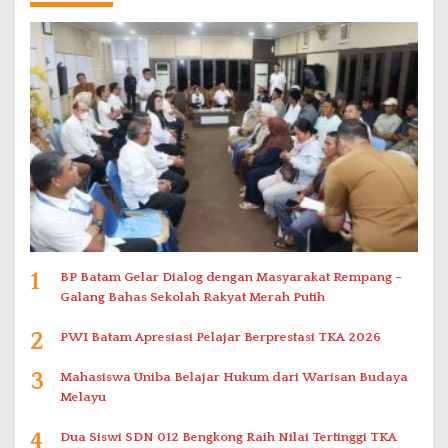
1
BP Batam Gelar Dialog dengan Masyarakat Rempang –
Galang Bahas Sekolah Rakyat Merah Putih
2
PWI Batam Apresiasi Pelajar Berprestasi TKA 2026
3
Mahasiswa Uniba Belajar Hukum dari Warisan Budaya
Melayu
4
Dua Siswi SDN 012 Bengkong Raih Nilai Tertinggi TKA