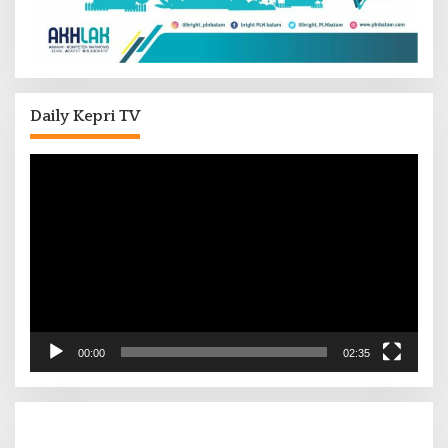
Daily Kepri TV
Pemutar
Video
00:00
02:35