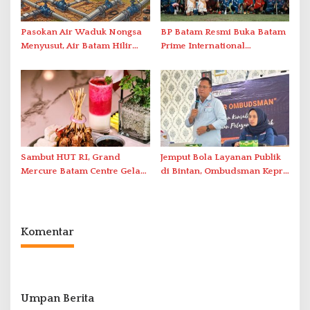
Pasokan Air Waduk Nongsa
BP Batam Resmi Buka Batam
Menyusut, Air Batam Hilir
Prime International
Optimalkan Rekayasa Suplai
Grassroot Football Festival
Antar-IPAM
2026 di Stadion Temenggung
Abdul Jamal
Sambut HUT RI, Grand
Jemput Bola Layanan Publik
Mercure Batam Centre Gelar
di Bintan, Ombudsman Kepri
Promo Kuliner ‘Flavours of
Serap Keluhan Bansos hingga
Nusantara’
Solar Nelayan
Komentar
Umpan Berita