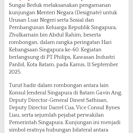
,
Sungai Beduk melaksanakan pengamanan
P
kunjungan Menteri Negara (Designate) untuk
e
Urusan Luar Negeri serta Sosial dan
n
Pembangunan Keluarga Republik Singapura,
g
a
Zhulkarnain bin Abdul Rahim, beserta
m
rombongan, dalam rangka peringatan Hari
a
Kebangsaan Singapura ke-60. Kegiatan
n
berlangsung di PT Philips, Kawasan Industri
a
n
Panbil, Kota Batam, pada Kamis, 11 September
B
2025.
e
r
Turut hadir dalam rombongan antara lain
j
Konsul Jenderal Singapura di Batam Gavin Ang,
a
l
Deputy Director-General Dinest Sathisan,
a
Deputy Director Darrel Cua, Vice Consul Bynes
n
Liau, serta sejumlah pejabat perwakilan
K
Pemerintah Singapura. Kunjungan ini menjadi
o
n
simbol eratnya hubungan bilateral antara