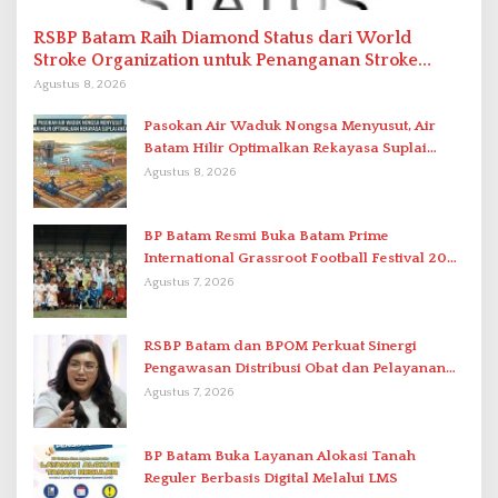
RSBP Batam Raih Diamond Status dari World
Stroke Organization untuk Penanganan Stroke
Berstandar Internasional
Agustus 8, 2026
Pasokan Air Waduk Nongsa Menyusut, Air
Batam Hilir Optimalkan Rekayasa Suplai
Antar-IPAM
Agustus 8, 2026
BP Batam Resmi Buka Batam Prime
International Grassroot Football Festival 2026
di Stadion Temenggung Abdul Jamal
Agustus 7, 2026
RSBP Batam dan BPOM Perkuat Sinergi
Pengawasan Distribusi Obat dan Pelayanan
Kefarmasian
Agustus 7, 2026
BP Batam Buka Layanan Alokasi Tanah
Reguler Berbasis Digital Melalui LMS