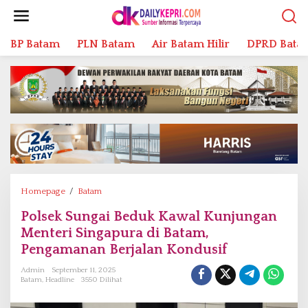
L
e
w
BP Batam
PLN Batam
Air Batam Hilir
DPRD Bata
a
t
i
k
e
k
o
n
t
e
n
Homepage
/
Batam
P
o
Polsek Sungai Beduk Kawal Kunjungan
l
Menteri Singapura di Batam,
s
e
Pengamanan Berjalan Kondusif
k
Admin
September 11, 2025
S
Batam
,
Headline
3550 Dilihat
u
n