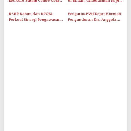
Mercure Batam Centre Gelar
di Bintan, Ombudsman Kepri
Promo Kuliner ‘Flavours of
Serap Keluhan Bansos hingga
Nusantara’
Solar Nelayan
RSBP Batam dan BPOM
Pengurus PWI Kepri Hormati
Perkuat Sinergi Pengawasan
Pengunduran Diri Anggota,
Distribusi Obat dan
Segera Koordinasi
Pelayanan Kefarmasian
Administrasi ke Pusat