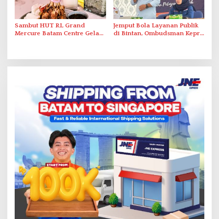
Sambut HUT RI, Grand
Jemput Bola Layanan Publik
Mercure Batam Centre Gelar
di Bintan, Ombudsman Kepri
Promo Kuliner ‘Flavours of
Serap Keluhan Bansos hingga
Nusantara’
Solar Nelayan