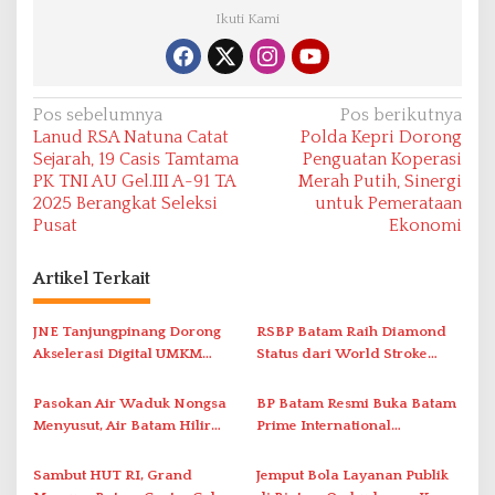
Ikuti Kami
N
Pos sebelumnya
Pos berikutnya
Lanud RSA Natuna Catat
Polda Kepri Dorong
a
Sejarah, 19 Casis Tamtama
Penguatan Koperasi
v
PK TNI AU Gel.III A-91 TA
Merah Putih, Sinergi
2025 Berangkat Seleksi
untuk Pemerataan
i
Pusat
Ekonomi
g
a
Artikel Terkait
s
i
JNE Tanjungpinang Dorong
RSBP Batam Raih Diamond
Akselerasi Digital UMKM
Status dari World Stroke
p
Lewat AIM ASEAN Roadshow
Organization untuk
o
2026
Penanganan Stroke
Pasokan Air Waduk Nongsa
BP Batam Resmi Buka Batam
s
Berstandar Internasional
Menyusut, Air Batam Hilir
Prime International
Optimalkan Rekayasa Suplai
Grassroot Football Festival
Antar-IPAM
2026 di Stadion Temenggung
Sambut HUT RI, Grand
Jemput Bola Layanan Publik
Abdul Jamal