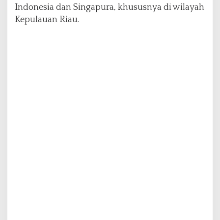
d
Indonesia dan Singapura, khususnya di wilayah
u
Kepulauan Riau.
s
i
f