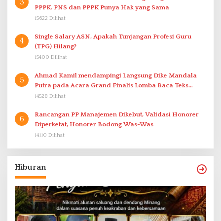
3
PPPK. PNS dan PPPK Punya Hak yang Sama
15622 Dilihat
Single Salary ASN, Apakah Tunjangan Profesi Guru
4
(TPG) Hilang?
15400 Dilihat
Ahmad Kamil mendampingi Langsung Dike Mandala
5
Putra pada Acara Grand Finalis Lomba Baca Teks
Proklamasi Mirip Bung Karno di Bali
14528 Dilihat
Rancangan PP Manajemen Dikebut, Validasi Honorer
6
Diperketat, Honorer Bodong Was-Was
14110 Dilihat
Hiburan