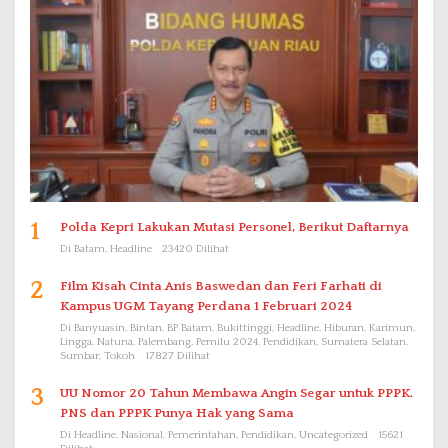
1
Polda Kepri Lakukan Mutasi Personel, Berikut Daftarnya
Di Batam, Headline
23420 Dilihat
2
Film Kisah Cinta Anis Baswedan dan Feri Farhati di
Kampus UGM Tayang Perdana 1 Februari 2024
Di Banyuasin, Bintan, BP Batam, Bukittinggi, Headline, Hiburan, Karimun,
Lingga, Natuna, Palembang, Pemilu 2024, Pendidikan, Sumatera Selatan,
Sumbar, Tokoh
17827 Dilihat
3
UU Nomor 20 Tahun Membawa Angin Segar untuk PPPK.
PNS dan PPPK Punya Hak yang Sama
Di Headline, Nasional, Pemerintahan, Pendidikan, Uncategorized
15621