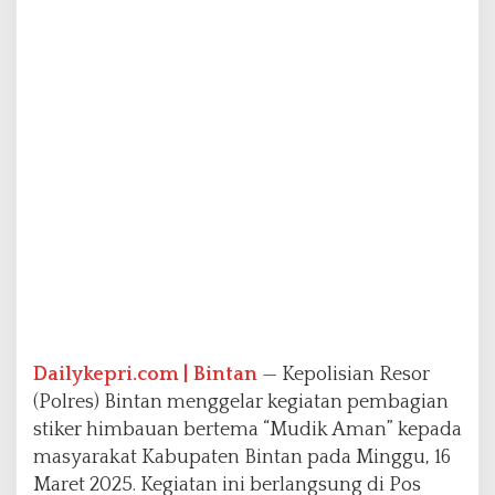
A
m
a
n
"
u
n
t
u
k
P
e
m
u
d
i
k
Dailykepri.com | Bintan
— Kepolisian Resor
(Polres) Bintan menggelar kegiatan pembagian
stiker himbauan bertema “Mudik Aman” kepada
masyarakat Kabupaten Bintan pada Minggu, 16
Maret 2025. Kegiatan ini berlangsung di Pos