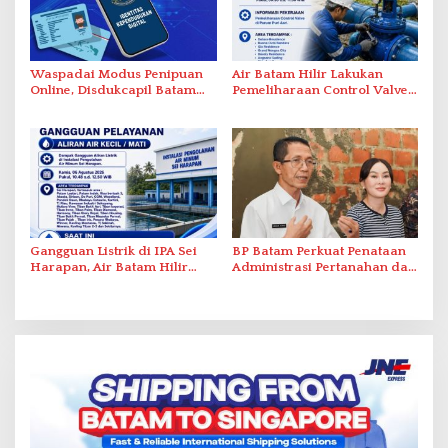
Waspadai Modus Penipuan
Air Batam Hilir Lakukan
Online, Disdukcapil Batam
Pemeliharaan Control Valve,
Tegaskan Aktivasi IKD Wajib
Ini Daftar Area Terdampak
Tatap Muka
Gangguan Listrik di IPA Sei
BP Batam Perkuat Penataan
Harapan, Air Batam Hilir
Administrasi Pertanahan dan
Percepat Normalisasi
Pemanfaatan Ruang Laut
Pasokan Air