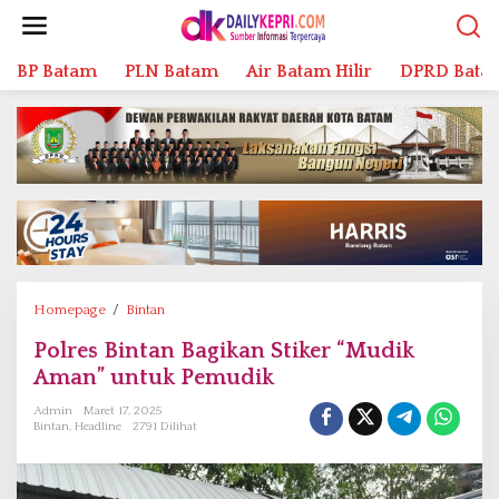
L
e
w
BP Batam
PLN Batam
Air Batam Hilir
DPRD Bata
a
t
i
k
e
k
o
n
t
e
n
Homepage
/
Bintan
P
o
Polres Bintan Bagikan Stiker “Mudik
l
Aman” untuk Pemudik
r
e
Admin
Maret 17, 2025
s
Bintan
,
Headline
2791 Dilihat
B
i
n