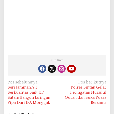
Ikuti Kami
N
Pos sebelumnya
Pos berikutnya
Beri Jaminan Air
Polres Bintan Gelar
a
Berkualitas Baik, BP
Peringatan Nuzulul
v
Batam Bangun Jaringan
Quran dan Buka Puasa
Pipa Dari IPA Monggak
Bersama
i
g