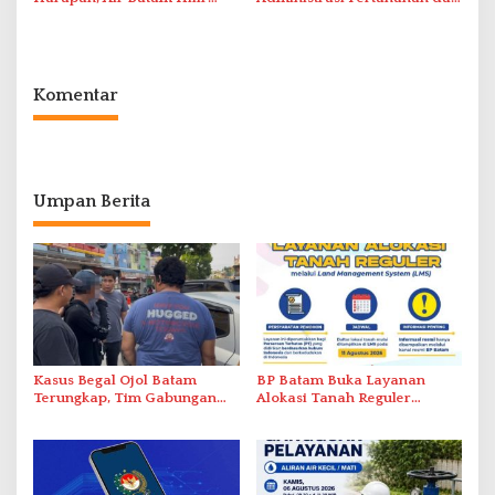
Percepat Normalisasi
Pemanfaatan Ruang Laut
Pasokan Air
Komentar
Umpan Berita
Kasus Begal Ojol Batam
BP Batam Buka Layanan
Terungkap, Tim Gabungan
Alokasi Tanah Reguler
Polda Kepri Bekuk Pelaku di
Berbasis Digital Melalui LMS
Simpang Dam