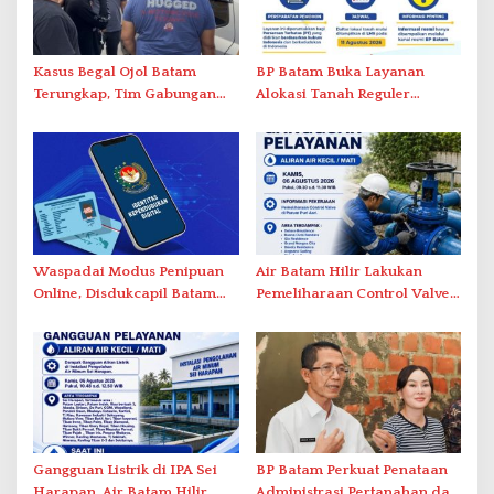
Kasus Begal Ojol Batam
BP Batam Buka Layanan
Terungkap, Tim Gabungan
Alokasi Tanah Reguler
Polda Kepri Bekuk Pelaku di
Berbasis Digital Melalui LMS
Simpang Dam
Waspadai Modus Penipuan
Air Batam Hilir Lakukan
Online, Disdukcapil Batam
Pemeliharaan Control Valve,
Tegaskan Aktivasi IKD Wajib
Ini Daftar Area Terdampak
Tatap Muka
Gangguan Listrik di IPA Sei
BP Batam Perkuat Penataan
Harapan, Air Batam Hilir
Administrasi Pertanahan dan