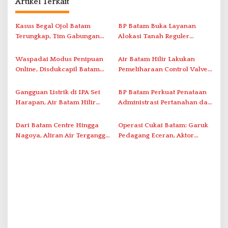
Artikel Terkait
a
s
Kasus Begal Ojol Batam
BP Batam Buka Layanan
i
Terungkap, Tim Gabungan
Alokasi Tanah Reguler
Polda Kepri Bekuk Pelaku di
Berbasis Digital Melalui LMS
p
Simpang Dam
Waspadai Modus Penipuan
Air Batam Hilir Lakukan
o
Online, Disdukcapil Batam
Pemeliharaan Control Valve,
s
Tegaskan Aktivasi IKD Wajib
Ini Daftar Area Terdampak
Tatap Muka
Gangguan Listrik di IPA Sei
BP Batam Perkuat Penataan
Harapan, Air Batam Hilir
Administrasi Pertanahan dan
Percepat Normalisasi
Pemanfaatan Ruang Laut
Pasokan Air
Dari Batam Centre Hingga
Operasi Cukai Batam: Garuk
Nagoya, Aliran Air Terganggu
Pedagang Eceran, Aktor
Akibat Listrik Padam di IPA
Intelektual Rokok Ilegal Tak
Duriangkang
Tersentuh?