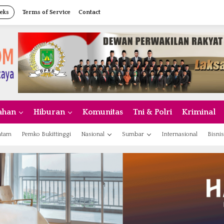
eks
Terms of Service
Contact
ahan
Hiburan
Komunitas
Tni & Polri
Kriminal
atam
Pemko Bukittinggi
Nasional
Sumbar
Internasional
Bisnis