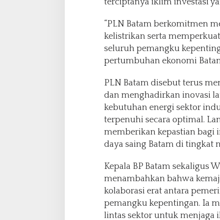
terciptanya iklim investasi y
“PLN Batam berkomitmen me
kelistrikan serta memperkua
seluruh pemangku kepenti
pertumbuhan ekonomi Batam,
PLN Batam disebut terus mem
dan menghadirkan inovasi l
kebutuhan energi sektor ind
terpenuhi secara optimal. Lan
memberikan kepastian bagi i
daya saing Batam di tingkat 
Kepala BP Batam sekaligus 
menambahkan bahwa kemajua
kolaborasi erat antara pemer
pemangku kepentingan. Ia m
lintas sektor untuk menjaga i