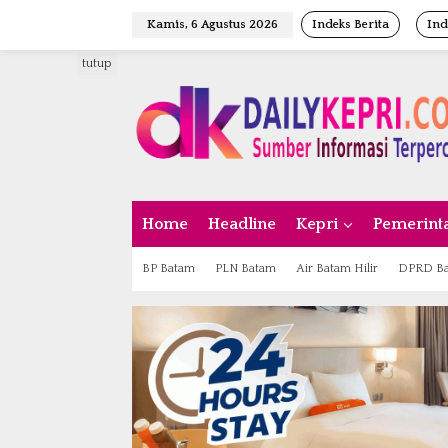
L
Kamis, 6 Agustus 2026
Indeks Berita
Ind
e
w
tutup
a
t
i
k
e
k
o
n
Home
Headline
Kepri
Pemerint
t
e
n
BP Batam
PLN Batam
Air Batam Hilir
DPRD B