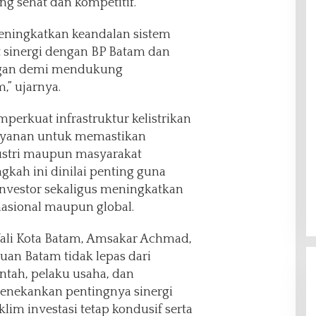
ang sehat dan kompetitif.
ningkatkan keandalan sistem
t sinergi dengan BP Batam dan
ngan demi mendukung
” ujarnya.
perkuat infrastruktur kelistrikan
ayanan untuk memastikan
ustri maupun masyarakat
gkah ini dinilai penting guna
nvestor sekaligus meningkatkan
nasional maupun global.
Wali Kota Batam, Amsakar Achmad,
n Batam tidak lepas dari
intah, pelaku usaha, dan
enekankan pentingnya sinergi
klim investasi tetap kondusif serta