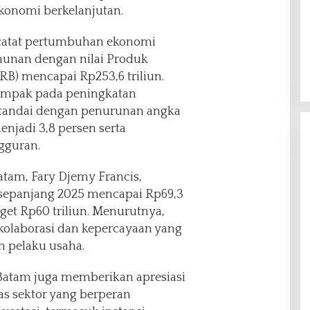
nomi berkelanjutan.
catat pertumbuhan ekonomi
ahunan dengan nilai Produk
RB) mencapai Rp253,6 triliun.
ampak pada peningkatan
itandai dengan penurunan angka
enjadi 3,8 persen serta
gguran.
atam, Fary Djemy Francis,
i sepanjang 2025 mencapai Rp69,3
arget Rp60 triliun. Menurutnya,
 kolaborasi dan kepercayaan yang
n pelaku usaha.
 Batam juga memberikan apresiasi
tas sektor yang berperan