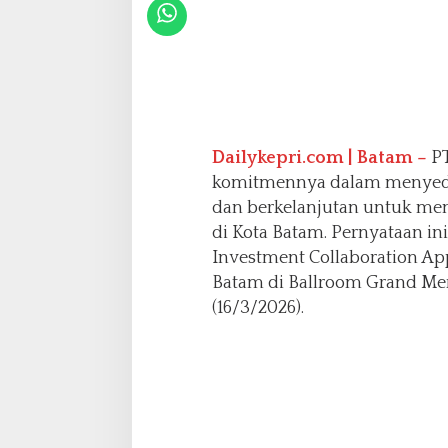
D
u
k
u
n
g
I
n
Dailykepri.com | Batam –
PT
v
komitmennya dalam menyedia
e
dan berkelanjutan untuk me
s
di Kota Batam. Pernyataan i
t
a
Investment Collaboration App
s
Batam di Ballroom Grand Me
i
(16/3/2026).