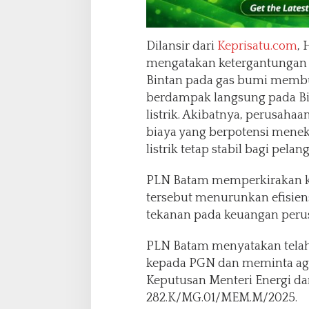
Dilansir dari
Keprisatu.com
,
mengatakan ketergantungan 
Bintan pada gas bumi membu
berdampak langsung pada Bi
listrik. Akibatnya, perusah
biaya yang berpotensi mene
listrik tetap stabil bagi pelan
PLN Batam memperkirakan k
tersebut menurunkan efisien
tekanan pada keuangan peru
PLN Batam menyatakan telah
kepada PGN dan meminta ag
Keputusan Menteri Energi d
282.K/MG.01/MEM.M/2025.