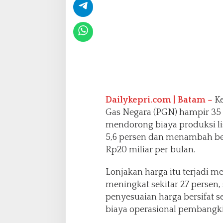
a
n
H
a
r
g
a
G
a
s
Dailykepri.com | Batam –
Ke
Gas Negara (PGN) hampir 35
mendorong biaya produksi li
5,6 persen dan menambah be
Rp20 miliar per bulan.
Lonjakan harga itu terjadi 
meningkat sekitar 27 persen
penyesuaian harga bersifat 
biaya operasional pembangkit