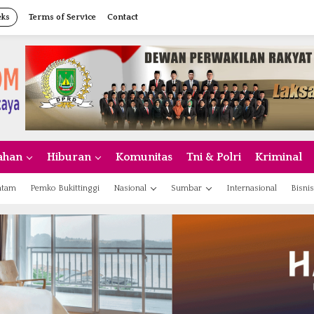
eks
Terms of Service
Contact
ahan
Hiburan
Komunitas
Tni & Polri
Kriminal
atam
Pemko Bukittinggi
Nasional
Sumbar
Internasional
Bisnis