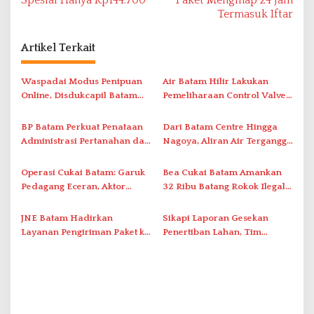
i
Termasuk Iftar
g
a
Artikel Terkait
s
i
Waspadai Modus Penipuan
Air Batam Hilir Lakukan
Online, Disdukcapil Batam
Pemeliharaan Control Valve,
p
Tegaskan Aktivasi IKD Wajib
Ini Daftar Area Terdampak
o
Tatap Muka
BP Batam Perkuat Penataan
Dari Batam Centre Hingga
s
Administrasi Pertanahan dan
Nagoya, Aliran Air Terganggu
Pemanfaatan Ruang Laut
Akibat Listrik Padam di IPA
Duriangkang
Operasi Cukai Batam: Garuk
Bea Cukai Batam Amankan
Pedagang Eceran, Aktor
32 Ribu Batang Rokok Ilegal
Intelektual Rokok Ilegal Tak
dalam Operasi Cukai
Tersentuh?
JNE Batam Hadirkan
Sikapi Laporan Gesekan
Layanan Pengiriman Paket ke
Penertiban Lahan, Tim
Singapura Mulai Rp100 Ribu
Hukum Terlapor Memenuhi
Undangan Klarifikasi Polresta
Bukittinggi