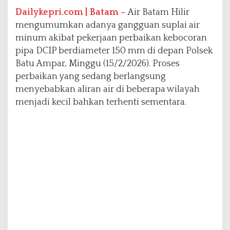
a
Dailykepri.com | Batam –
Air Batam Hilir
n
mengumumkan adanya gangguan suplai air
B
minum akibat pekerjaan perbaikan kebocoran
a
t
pipa DCIP berdiameter 150 mm di depan Polsek
u
Batu Ampar, Minggu (15/2/2026). Proses
A
perbaikan yang sedang berlangsung
m
menyebabkan aliran air di beberapa wilayah
p
a
menjadi kecil bahkan terhenti sementara.
r