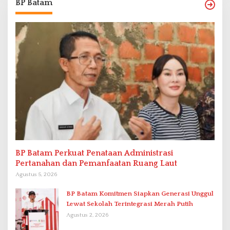
BP Batam
BP Batam Perkuat Penataan Administrasi
Pertanahan dan Pemanfaatan Ruang Laut
Agustus 5, 2026
BP Batam Komitmen Siapkan Generasi Unggul
Lewat Sekolah Terintegrasi Merah Putih
Agustus 2, 2026