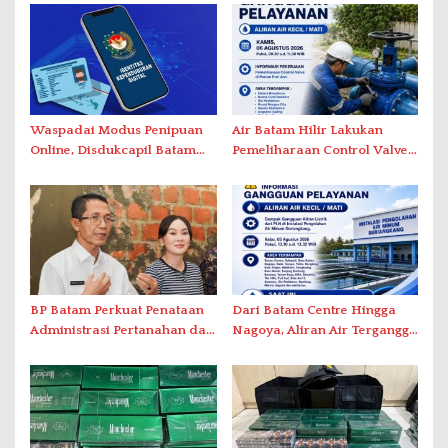
Waspadai Modus Penipuan
Air Batam Hilir Lakukan
Online, Disdukcapil Batam
Pemeliharaan Control Valve,
Tegaskan Aktivasi IKD Wajib
Ini Daftar Area Terdampak
Tatap Muka
BP Batam Perkuat Penataan
Dari Batam Centre Hingga
Administrasi Pertanahan dan
Nagoya, Aliran Air Terganggu
Pemanfaatan Ruang Laut
Akibat Listrik Padam di IPA
Duriangkang