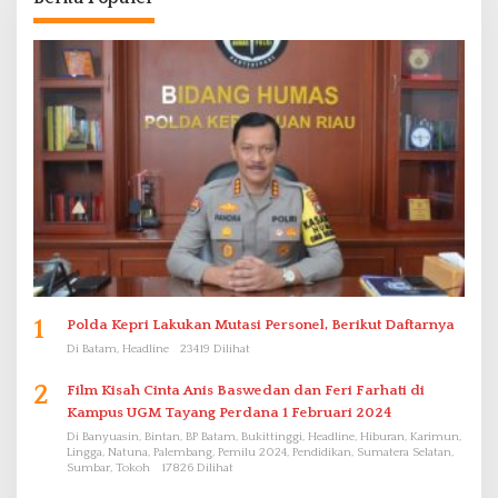
1
Polda Kepri Lakukan Mutasi Personel, Berikut Daftarnya
Di Batam, Headline
23419 Dilihat
2
Film Kisah Cinta Anis Baswedan dan Feri Farhati di
Kampus UGM Tayang Perdana 1 Februari 2024
Di Banyuasin, Bintan, BP Batam, Bukittinggi, Headline, Hiburan, Karimun,
Lingga, Natuna, Palembang, Pemilu 2024, Pendidikan, Sumatera Selatan,
Sumbar, Tokoh
17826 Dilihat