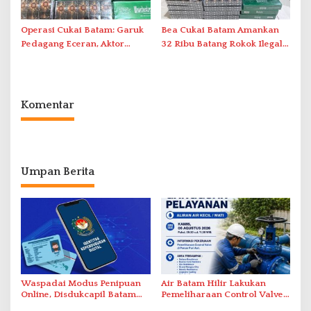
Operasi Cukai Batam: Garuk
Bea Cukai Batam Amankan
Pedagang Eceran, Aktor
32 Ribu Batang Rokok Ilegal
Intelektual Rokok Ilegal Tak
dalam Operasi Cukai
Tersentuh?
Komentar
Umpan Berita
Waspadai Modus Penipuan
Air Batam Hilir Lakukan
Online, Disdukcapil Batam
Pemeliharaan Control Valve,
Tegaskan Aktivasi IKD Wajib
Ini Daftar Area Terdampak