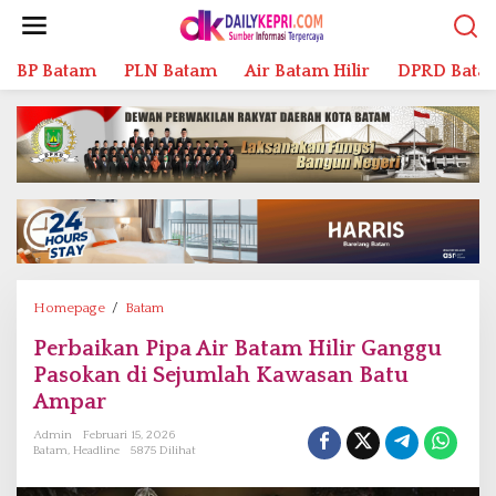
L
e
w
BP Batam
PLN Batam
Air Batam Hilir
DPRD Bata
a
t
i
k
e
k
o
n
t
e
n
Homepage
/
Batam
P
e
Perbaikan Pipa Air Batam Hilir Ganggu
r
Pasokan di Sejumlah Kawasan Batu
b
a
Ampar
i
Admin
Februari 15, 2026
k
Batam
,
Headline
5875 Dilihat
a
n