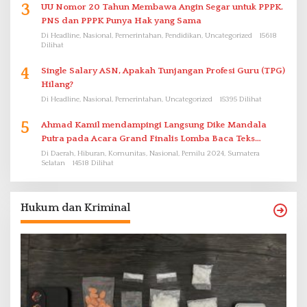
3
UU Nomor 20 Tahun Membawa Angin Segar untuk PPPK.
PNS dan PPPK Punya Hak yang Sama
Di Headline, Nasional, Pemerintahan, Pendidikan, Uncategorized
15618
Dilihat
4
Single Salary ASN, Apakah Tunjangan Profesi Guru (TPG)
Hilang?
Di Headline, Nasional, Pemerintahan, Uncategorized
15395 Dilihat
5
Ahmad Kamil mendampingi Langsung Dike Mandala
Putra pada Acara Grand Finalis Lomba Baca Teks
Proklamasi Mirip Bung Karno di Bali
Di Daerah, Hiburan, Komunitas, Nasional, Pemilu 2024, Sumatera
Selatan
14518 Dilihat
Hukum dan Kriminal