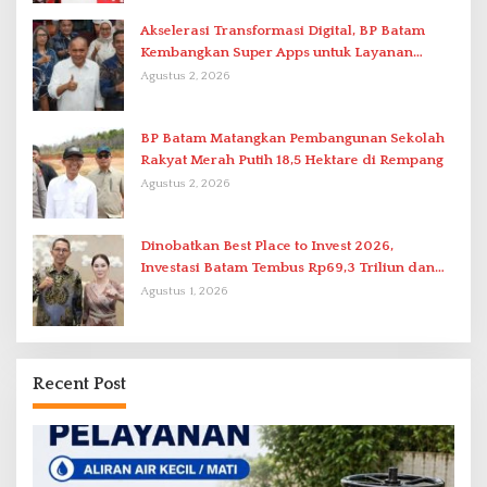
Akselerasi Transformasi Digital, BP Batam
Kembangkan Super Apps untuk Layanan
Terpadu
Agustus 2, 2026
BP Batam Matangkan Pembangunan Sekolah
Rakyat Merah Putih 18,5 Hektare di Rempang
Agustus 2, 2026
Dinobatkan Best Place to Invest 2026,
Investasi Batam Tembus Rp69,3 Triliun dan
Ekonomi Tumbuh 6,76 Persen
Agustus 1, 2026
Recent Post