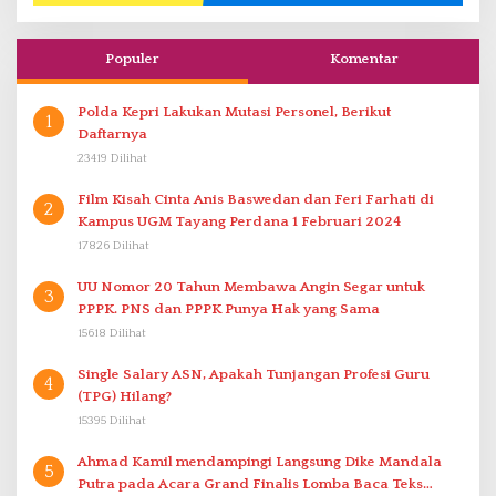
Populer
Komentar
Polda Kepri Lakukan Mutasi Personel, Berikut
1
Daftarnya
23419 Dilihat
Film Kisah Cinta Anis Baswedan dan Feri Farhati di
2
Kampus UGM Tayang Perdana 1 Februari 2024
17826 Dilihat
UU Nomor 20 Tahun Membawa Angin Segar untuk
3
PPPK. PNS dan PPPK Punya Hak yang Sama
15618 Dilihat
Single Salary ASN, Apakah Tunjangan Profesi Guru
4
(TPG) Hilang?
15395 Dilihat
Ahmad Kamil mendampingi Langsung Dike Mandala
5
Putra pada Acara Grand Finalis Lomba Baca Teks