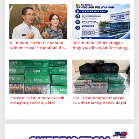
Tatap Muka
BP Batam Perkuat Penataan
Dari Batam Centre Hingga
Administrasi Pertanahan dan
Nagoya, Aliran Air Terganggu
Pemanfaatan Ruang Laut
Akibat Listrik Padam di IPA
Duriangkang
Operasi Cukai Batam: Garuk
Bea Cukai Batam Amankan
Pedagang Eceran, Aktor
32 Ribu Batang Rokok Ilegal
Intelektual Rokok Ilegal Tak
dalam Operasi Cukai
Tersentuh?