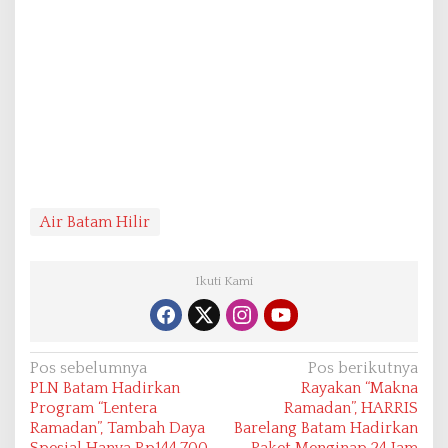
Air Batam Hilir
Ikuti Kami
N
Pos sebelumnya
Pos berikutnya
PLN Batam Hadirkan
Rayakan “Makna
a
Program “Lentera
Ramadan”, HARRIS
v
Ramadan”, Tambah Daya
Barelang Batam Hadirkan
Spesial Hanya Rp144.700
Paket Menginap 24 Jam