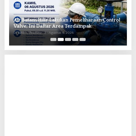
il
Air Batam Hilir Lakukan Pemeliharaan Control
B
ka
Valve, Ini Daftar Area Terdampak
P
Di Batam, Headline
|
Agustus 6, 2026
Di